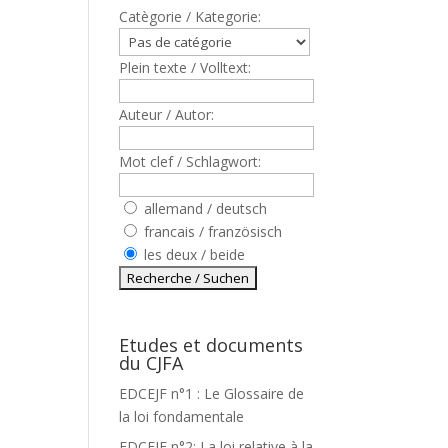
Catègorie / Kategorie:
Plein texte / Volltext:
Auteur / Autor:
Mot clef / Schlagwort:
allemand / deutsch
francais / französisch
les deux / beide
Etudes et documents
du CJFA
EDCEJF n°1 : Le Glossaire de
la loi fondamentale
EDCEJF n°2: La loi relative à la