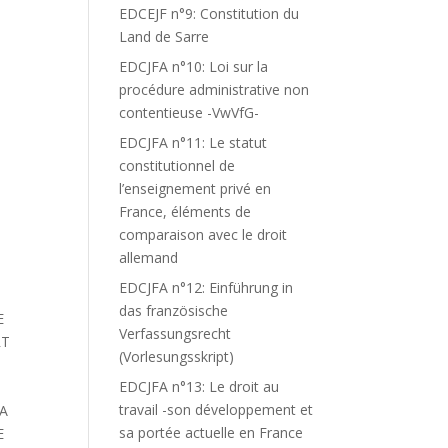
EDCEJF n°9: Constitution du
Land de Sarre
EDCJFA n°10: Loi sur la
procédure administrative non
contentieuse -VwVfG-
EDCJFA n°11: Le statut
constitutionnel de
l’enseignement privé en
France, éléments de
comparaison avec le droit
allemand
EDCJFA n°12: Einführung in
das französische
E
Verfassungsrecht
RT
(Vorlesungsskript)
EDCJFA n°13: Le droit au
travail -son développement et
LA
sa portée actuelle en France
E