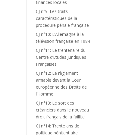
finances locales
CJ n°9: Les traits
caractéristiques de la
procedure pénale française
CJ n°10: L’Allemagne à la
télévision française en 1984
CJ n°11: Le trentenaire du
Centre d’Etudes Juridiques
Françaises
CJ n°12: Le règlement
amiable devant la Cour
européenne des Droits de
l’Homme
CJ n°13: Le sort des
créanciers dans le nouveau
droit français de la faillite
CJ n°14: Trente ans de
politique pénitentiaire