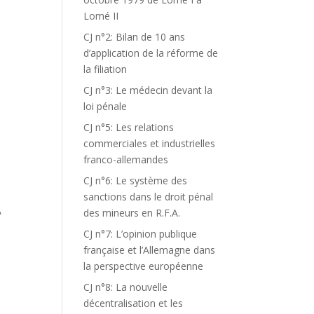
Lomé II
CJ n°2: Bilan de 10 ans
d’application de la réforme de
la filiation
CJ n°3: Le médecin devant la
loi pénale
CJ n°5: Les relations
commerciales et industrielles
franco-allemandes
CJ n°6: Le système des
sanctions dans le droit pénal
A
des mineurs en R.F.A.
CJ n°7: L’opinion publique
française et l’Allemagne dans
la perspective européenne
CJ n°8: La nouvelle
décentralisation et les