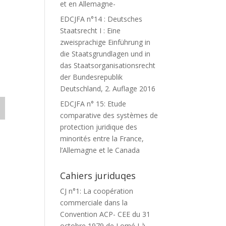
et en Allemagne-
EDCJFA n°14 : Deutsches
Staatsrecht I : Eine
zweisprachige Einführung in
die Staatsgrundlagen und in
das Staatsorganisationsrecht
der Bundesrepublik
Deutschland, 2. Auflage 2016
EDCJFA n° 15: Etude
comparative des systèmes de
protection juridique des
minorités entre la France,
l’Allemagne et le Canada
Cahiers juriduqes
CJ n°1: La coopération
commerciale dans la
Convention ACP- CEE du 31
octobre 1979 de Lomé I à