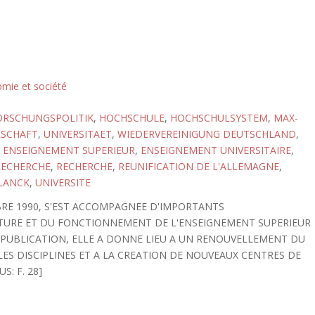
omie et société
ORSCHUNGSPOLITIK
,
HOCHSCHULE
,
HOCHSCHULSYSTEM
,
MAX-
LSCHAFT
,
UNIVERSITAET
,
WIEDERVEREINIGUNG DEUTSCHLAND
,
,
ENSEIGNEMENT SUPERIEUR
,
ENSEIGNEMENT UNIVERSITAIRE
,
RECHERCHE
,
RECHERCHE
,
REUNIFICATION DE L'ALLEMAGNE
,
LANCK
,
UNIVERSITE
OBRE 1990, S'EST ACCOMPAGNEE D'IMPORTANTS
TURE ET DU FONCTIONNEMENT DE L'ENSEIGNEMENT SUPERIEUR
 PUBLICATION, ELLE A DONNE LIEU A UN RENOUVELLEMENT DU
ES DISCIPLINES ET A LA CREATION DE NOUVEAUX CENTRES DE
S: F. 28]