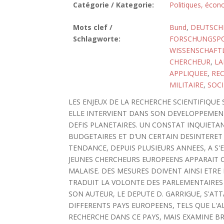
Catégorie / Kategorie:
Politiques, écon
Mots clef /
Bund
,
DEUTSCH
Schlagworte:
FORSCHUNGSPO
WISSENSCHAFT
CHERCHEUR
,
LA
APPLIQUEE
,
REC
MILITAIRE
,
SOC
LES ENJEUX DE LA RECHERCHE SCIENTIFIQU
ELLE INTERVIENT DANS SON DEVELOPPEMENT
DEFIS PLANETAIRES. UN CONSTAT INQUIETA
BUDGETAIRES ET D'UN CERTAIN DESINTERET
TENDANCE, DEPUIS PLUSIEURS ANNEES, A S'E
JEUNES CHERCHEURS EUROPEENS APPARAIT 
MALAISE. DES MESURES DOIVENT AINSI ETRE
TRADUIT LA VOLONTE DES PARLEMENTAIRES
SON AUTEUR, LE DEPUTE D. GARRIGUE, S'A
DIFFERENTS PAYS EUROPEENS, TELS QUE L'A
RECHERCHE DANS CE PAYS, MAIS EXAMINE BR