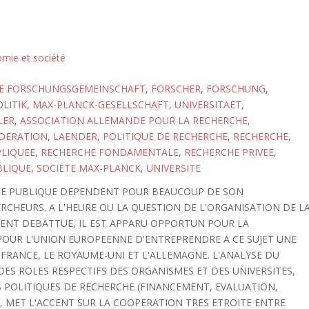
omie et société
E FORSCHUNGSGEMEINSCHAFT
,
FORSCHER
,
FORSCHUNG
,
LITIK
,
MAX-PLANCK-GESELLSCHAFT
,
UNIVERSITAET
,
LER
,
ASSOCIATION ALLEMANDE POUR LA RECHERCHE
,
DERATION
,
LAENDER
,
POLITIQUE DE RECHERCHE
,
RECHERCHE
,
PLIQUEE
,
RECHERCHE FONDAMENTALE
,
RECHERCHE PRIVEE
,
BLIQUE
,
SOCIETE MAX-PLANCK
,
UNIVERSITE
RCHE PUBLIQUE DEPENDENT POUR BEAUCOUP DE SON
RCHEURS. A L'HEURE OU LA QUESTION DE L'ORGANISATION DE L
MENT DEBATTUE, IL EST APPARU OPPORTUN POUR LA
POUR L'UNION EUROPEENNE D'ENTREPRENDRE A CE SUJET UNE
 FRANCE, LE ROYAUME-UNI ET L'ALLEMAGNE. L'ANALYSE DU
ES ROLES RESPECTIFS DES ORGANISMES ET DES UNIVERSITES,
S POLITIQUES DE RECHERCHE (FINANCEMENT, EVALUATION,
T, MET L'ACCENT SUR LA COOPERATION TRES ETROITE ENTRE