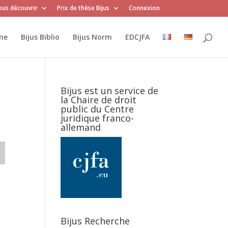
us découvrir
Prix de thèse Bijus
Connexion
me
Bijus Biblio
Bijus Norm
EDCJFA
Bijus est un service de
la Chaire de droit
public du Centre
juridique franco-
allemand
Bijus Recherche