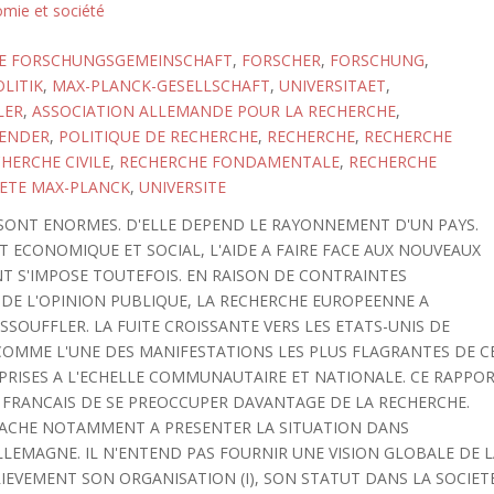
omie et société
E FORSCHUNGSGEMEINSCHAFT
,
FORSCHER
,
FORSCHUNG
,
LITIK
,
MAX-PLANCK-GESELLSCHAFT
,
UNIVERSITAET
,
LER
,
ASSOCIATION ALLEMANDE POUR LA RECHERCHE
,
ENDER
,
POLITIQUE DE RECHERCHE
,
RECHERCHE
,
RECHERCHE
HERCHE CIVILE
,
RECHERCHE FONDAMENTALE
,
RECHERCHE
IETE MAX-PLANCK
,
UNIVERSITE
E SONT ENORMES. D'ELLE DEPEND LE RAYONNEMENT D'UN PAYS.
 ECONOMIQUE ET SOCIAL, L'AIDE A FAIRE FACE AUX NOUVEAUX
NT S'IMPOSE TOUTEFOIS. EN RAISON DE CONTRAINTES
 DE L'OPINION PUBLIQUE, LA RECHERCHE EUROPEENNE A
SSOUFFLER. LA FUITE CROISSANTE VERS LES ETATS-UNIS DE
COMME L'UNE DES MANIFESTATIONS LES PLUS FLAGRANTES DE C
 PRISES A L'ECHELLE COMMUNAUTAIRE ET NATIONALE. CE RAPPO
 FRANCAIS DE SE PREOCCUPER DAVANTAGE DE LA RECHERCHE.
TTACHE NOTAMMENT A PRESENTER LA SITUATION DANS
LLEMAGNE. IL N'ENTEND PAS FOURNIR UNE VISION GLOBALE DE 
IEVEMENT SON ORGANISATION (I), SON STATUT DANS LA SOCIET