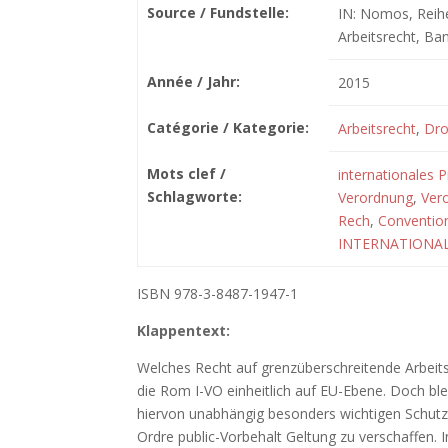
Source / Fundstelle:
IN: Nomos, Reihe
Arbeitsrecht, Ba
Année / Jahr:
2015
Catégorie / Kategorie:
Arbeitsrecht
,
Droi
Mots clef /
internationales P
Schlagworte:
Verordnung
,
Vero
Rech
,
Convention
INTERNATIONAL
ISBN 978-3-8487-1947-1
Klappentext:
Welches Recht auf grenzüberschreitende Arbeits
die Rom I-VO einheitlich auf EU-Ebene. Doch b
hiervon unabhängig besonders wichtigen Schutz
Ordre public-Vorbehalt Geltung zu verschaffen.