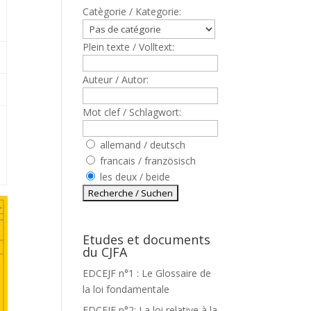
Catègorie / Kategorie:
Plein texte / Volltext:
Auteur / Autor:
Mot clef / Schlagwort:
allemand / deutsch
francais / französisch
les deux / beide
Etudes et documents
du CJFA
EDCEJF n°1 : Le Glossaire de
la loi fondamentale
EDCEJF n°2: La loi relative à la