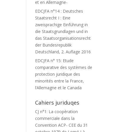
et en Allemagne-
EDCJFA n°14 : Deutsches
Staatsrecht I : Eine
zweisprachige Einführung in
die Staatsgrundlagen und in
das Staatsorganisationsrecht
der Bundesrepublik
Deutschland, 2. Auflage 2016
EDCJFA n° 15: Etude
comparative des systèmes de
protection juridique des
minorités entre la France,
l’Allemagne et le Canada
Cahiers juriduqes
CJ n°1: La coopération
commerciale dans la
Convention ACP- CEE du 31
octobre 1979 de Lomé I à