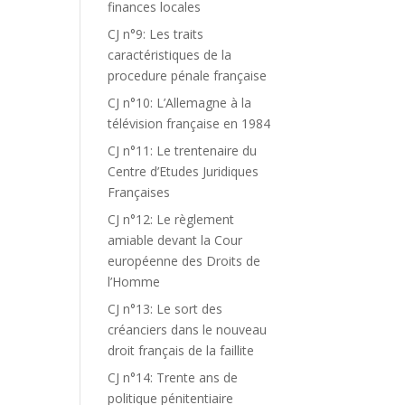
finances locales
CJ n°9: Les traits
caractéristiques de la
procedure pénale française
CJ n°10: L’Allemagne à la
télévision française en 1984
CJ n°11: Le trentenaire du
Centre d’Etudes Juridiques
Françaises
CJ n°12: Le règlement
amiable devant la Cour
européenne des Droits de
l’Homme
CJ n°13: Le sort des
créanciers dans le nouveau
droit français de la faillite
CJ n°14: Trente ans de
politique pénitentiaire