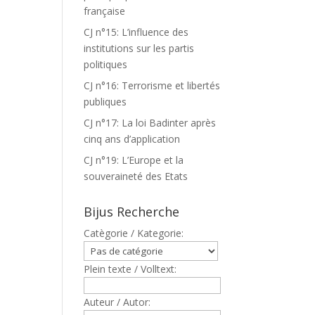
française
CJ n°15: L’influence des
institutions sur les partis
politiques
CJ n°16: Terrorisme et libertés
publiques
CJ n°17: La loi Badinter après
cinq ans d’application
CJ n°19: L’Europe et la
souveraineté des Etats
Bijus Recherche
Catègorie / Kategorie:
Plein texte / Volltext:
Auteur / Autor: