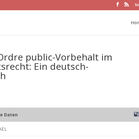
No
Ho
Ordre public-Vorbehalt im
tsrecht: Ein deutsch-
ch
he Daten
AËL