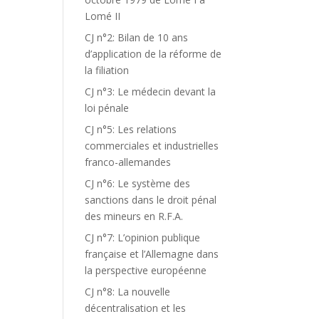
Lomé II
CJ n°2: Bilan de 10 ans
d’application de la réforme de
la filiation
CJ n°3: Le médecin devant la
loi pénale
CJ n°5: Les relations
commerciales et industrielles
franco-allemandes
CJ n°6: Le système des
sanctions dans le droit pénal
des mineurs en R.F.A.
CJ n°7: L’opinion publique
française et l’Allemagne dans
la perspective européenne
CJ n°8: La nouvelle
décentralisation et les