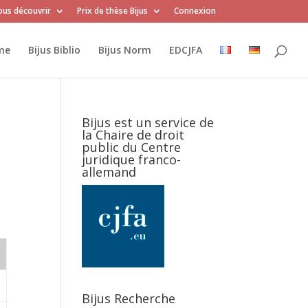
us découvrir
Prix de thèse Bijus
Connexion
me
Bijus Biblio
Bijus Norm
EDCJFA
Bijus est un service de
la Chaire de droit
public du Centre
juridique franco-
allemand
Bijus Recherche