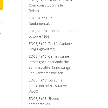
Cour constitutionnelle
fédérale
EDCJFA n°3: Loi
en
fondamentale
EDCJFA n°4: Constitution du 4
r
octobre 1958
EDCEJF n°5: Traité d’Union /
Einigungsvertrag
EDCEJF n°6: Gemeinsame
lothringisch-saarländische
administrative Einrichtungen
und Verfahrensweisen
EDCEJF n°7: Loi sur la
juridiction administrative -
VwGO-
EDCEJF n°8: Etudes
comparatives