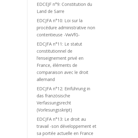
EDCEJF n°9: Constitution du
Land de Sarre
EDCJFA n°10: Loi sur la
procédure administrative non
contentieuse -VwVfG-
EDCJFA n°11: Le statut
constitutionnel de
l’enseignement privé en
France, éléments de
comparaison avec le droit
allemand
EDCJFA n°12: Einführung in
das französische
Verfassungsrecht
(Vorlesungsskript)
EDCJFA n°13: Le droit au
travail -son développement et
sa portée actuelle en France