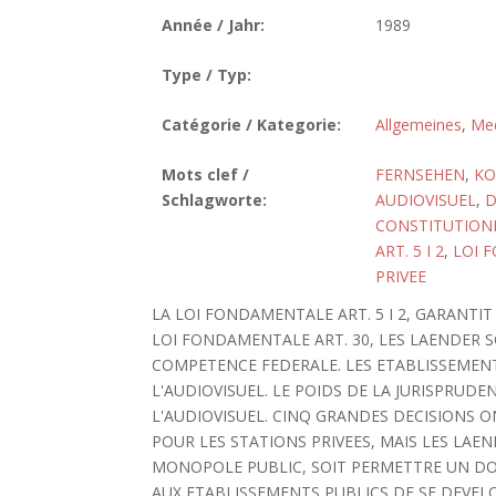
Année / Jahr:
1989
Type / Typ:
Catégorie / Kategorie:
Allgemeines
,
Med
Mots clef /
FERNSEHEN
,
KO
Schlagworte:
AUDIOVISUEL
,
D
CONSTITUTION
ART. 5 I 2
,
LOI 
PRIVEE
LA LOI FONDAMENTALE ART. 5 I 2, GARANTI
LOI FONDAMENTALE ART. 30, LES LAENDER 
COMPETENCE FEDERALE. LES ETABLISSEME
L'AUDIOVISUEL. LE POIDS DE LA JURISPRU
L'AUDIOVISUEL. CINQ GRANDES DECISIONS O
POUR LES STATIONS PRIVEES, MAIS LES LAE
MONOPOLE PUBLIC, SOIT PERMETTRE UN DOM
AUX ETABLISSEMENTS PUBLICS DE SE DEVE