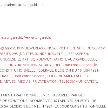
n d'administration publique
rfassungsrecht
,
Verwaltungsrecht
gsgericht
,
BUNDESVERFASSUNGSGERICHT, ENTSCHEIDUNG VOM
GE 57, 295 (DRITTES RUNDFUNKURTEIL)
,
FERNSEHEN
,
UNDGESETZ, ART. 30
,
KOMMUNIKATION, AUDIO-VISUELLE-
,
TISIERUNG
,
RUNDFUNK
,
AUDIOVISUEL
,
Cour constitutionnelle
CONSTITUTIONNELLE FEDERALE, DECISION DU 16 JUIN 1981
,
TRATIF
,
Droit constitutionnel
,
LOI FONDAMENTALE
,
LOI
 ART. 30
,
MEDIAS
,
PRIVATISATION
,
TELECOMMUNICATION
,
N ETAIENT TRADITIONNELLEMENT ASSUREES PAR DES
RE DE FONCTIONS INCOMBANT AUX LAENDER EN VERTU DE
NS SA DECISION DU 16 JUIN 1981, LA COUR CONSTITUTIONNELLE