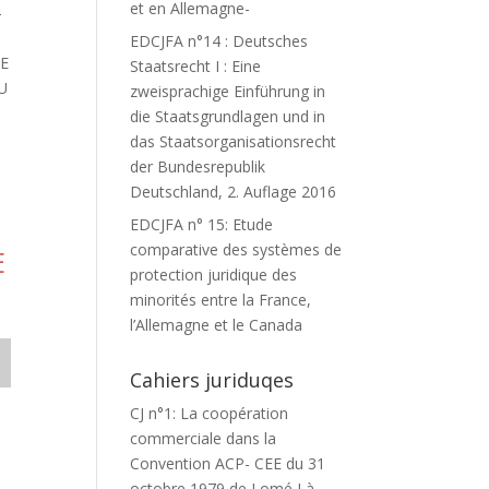
et en Allemagne-
-
EDCJFA n°14 : Deutsches
EE
Staatsrecht I : Eine
U
zweisprachige Einführung in
die Staatsgrundlagen und in
das Staatsorganisationsrecht
der Bundesrepublik
Deutschland, 2. Auflage 2016
EDCJFA n° 15: Etude
comparative des systèmes de
E
protection juridique des
minorités entre la France,
l’Allemagne et le Canada
Cahiers juriduqes
CJ n°1: La coopération
commerciale dans la
Convention ACP- CEE du 31
octobre 1979 de Lomé I à