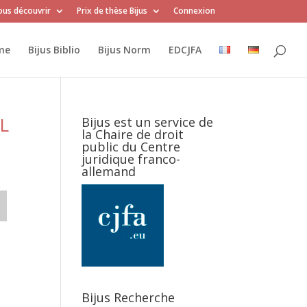
us découvrir
Prix de thèse Bijus
Connexion
me
Bijus Biblio
Bijus Norm
EDCJFA
L
Bijus est un service de
la Chaire de droit
public du Centre
juridique franco-
allemand
Bijus Recherche