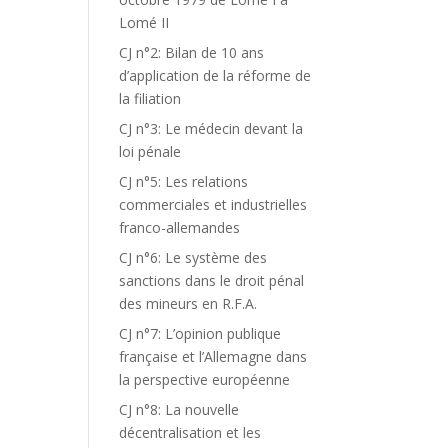
Lomé II
CJ n°2: Bilan de 10 ans
d’application de la réforme de
la filiation
CJ n°3: Le médecin devant la
loi pénale
CJ n°5: Les relations
commerciales et industrielles
franco-allemandes
CJ n°6: Le système des
sanctions dans le droit pénal
des mineurs en R.F.A.
CJ n°7: L’opinion publique
française et l’Allemagne dans
la perspective européenne
CJ n°8: La nouvelle
décentralisation et les