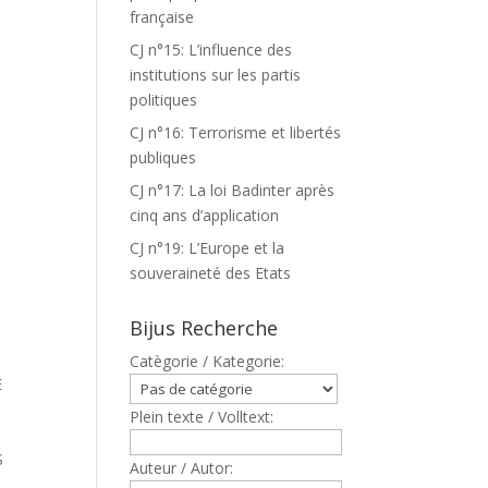
française
CJ n°15: L’influence des
institutions sur les partis
politiques
CJ n°16: Terrorisme et libertés
publiques
CJ n°17: La loi Badinter après
cinq ans d’application
CJ n°19: L’Europe et la
souveraineté des Etats
Bijus Recherche
Catègorie / Kategorie:
E
Plein texte / Volltext:
S
Auteur / Autor: