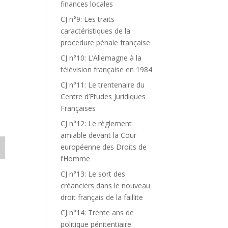
finances locales
CJ n°9: Les traits
caractéristiques de la
procedure pénale française
CJ n°10: L’Allemagne à la
télévision française en 1984
CJ n°11: Le trentenaire du
Centre d’Etudes Juridiques
Françaises
CJ n°12: Le règlement
amiable devant la Cour
européenne des Droits de
l’Homme
CJ n°13: Le sort des
créanciers dans le nouveau
droit français de la faillite
CJ n°14: Trente ans de
politique pénitentiaire