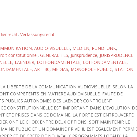
ienrecht
,
Verfassungsrecht
MMUNIKATION, AUDIO-VISUELLE-
,
MEDIEN
,
RUNDFUNK
,
roit constitutionnel
,
GENERALITES
,
Jurisprudence
,
JURISPRUDENCE
NELLE
,
LAENDER
,
LOI FONDAMENTALE
,
LOI FONDAMENTALE,
FONDAMENTALE, ART. 30
,
MEDIAS
,
MONOPOLE PUBLIC
,
STATION
T LA LIBERTE DE LA COMMUNICATION AUDIOVISUELLE. SELON LA
SONT COMPETENTS EN MATIERE AUDIOVISUELLE, FAUTE DE
NTS PUBLICS AUTONOMES DES LAENDER CONTROLENT
DENCE CONSTITUTIONNELLE EST IMPORTANT DANS L'EVOLUTION D
NT ETE PRISES DANS CE DOMAINE. LA PORTE EST ENTROUVERTE
NDER ONT LE CHOIX ENTRE DEUX OPTIONS, SOIT MAINTENIR LE
AINE PUBLIC ET UN DOMAINE PRIVE. IL EST EGALEMENT PERMI
LOPPER ET DE CREER DE NOUVEAUX PROGRAMMES LOCAUX. LA