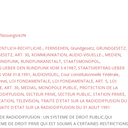
rfassungsrecht
ENTLICH-RECHTLICHE-
,
FERNSEHEN
,
Grundgesetz
,
GRUNDGESETZ,
SETZ, ART. 30
,
KOMMUNIKATION, AUDIO-VISUELLE-
,
MEDIEN
,
UNDFUNK
,
RUNDFUNKANSTALT
,
STAATSMONOPOL
,
 UEBER DEN RUNDFUNK VOM 3.4.1987
,
STAATSVERTRAG UEBER
VOM 31.8.1991
,
AUDIOVISUEL
,
Cour constitutionnelle Fédérale
,
nnel
,
LOI FONDAMENTALE
,
LOI FONDAMENTALE, ART. 5
,
LOI
 ART. 30
,
MEDIAS
,
MONOPOLE PUBLIC
,
PROTECTION DE LA
ODIFFUSION
,
SECTEUR PRIVE
,
SECTEUR PUBLIC
,
STATION PRIVEE
,
CATION
,
TELEVISION
,
TRAITE D'ETAT SUR LA RADIODIFFUSION DU
RAITE D'ETAT SUR LA RADIODIFFUSION DU 31 AOUT 1991
DE RADIODIFFUSION : UN SYSTEME DE DROIT PUBLIC,QUI
EME DE DROIT PRIVE QUI EST SOUMIS A CERTAINES RESTRICTION