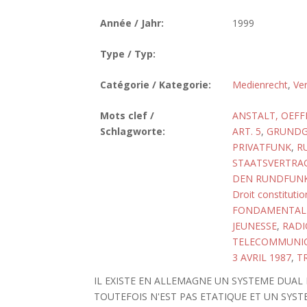
Année / Jahr:
1999
Type / Typ:
Catégorie / Kategorie:
Medienrecht
,
Ve
Mots clef /
ANSTALT, OEFF
Schlagworte:
ART. 5
,
GRUNDGE
PRIVATFUNK
,
R
STAATSVERTRAG
DEN RUNDFUNK 
Droit constitutio
FONDAMENTALE,
JEUNESSE
,
RADI
TELECOMMUNI
3 AVRIL 1987
,
T
IL EXISTE EN ALLEMAGNE UN SYSTEME DUAL 
TOUTEFOIS N'EST PAS ETATIQUE ET UN SYST