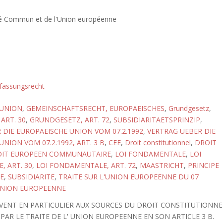
é Commun et de l'Union européenne
fassungsrecht
 UNION
,
GEMEINSCHAFTSRECHT, EUROPAEISCHES
,
Grundgesetz
,
ART. 30
,
GRUNDGESETZ, ART. 72
,
SUBSIDIARITAETSPRINZIP
,
 DIE EUROPAEISCHE UNION VOM 07.2.1992
,
VERTRAG UEBER DIE
NION VOM 07.2.1992, ART. 3 B
,
CEE
,
Droit constitutionnel
,
DROIT
IT EUROPEEN COMMUNAUTAIRE
,
LOI FONDAMENTALE
,
LOI
 ART. 30
,
LOI FONDAMENTALE, ART. 72
,
MAASTRICHT
,
PRINCIPE
E
,
SUBSIDIARITE
,
TRAITE SUR L'UNION EUROPEENNE DU 07
NION EUROPEENNE
OUVENT EN PARTICULIER AUX SOURCES DU DROIT CONSTITUTIONN
AR LE TRAITE DE L' UNION EUROPEENNE EN SON ARTICLE 3 B.