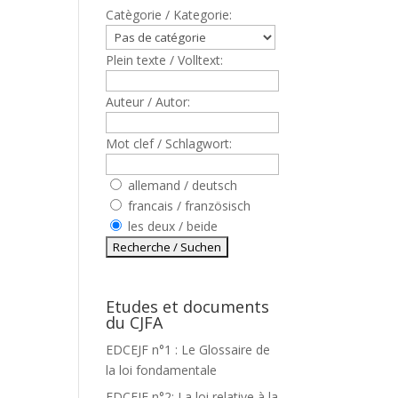
Catègorie / Kategorie:
Plein texte / Volltext:
Auteur / Autor:
Mot clef / Schlagwort:
allemand / deutsch
francais / französisch
les deux / beide
Etudes et documents
du CJFA
EDCEJF n°1 : Le Glossaire de
la loi fondamentale
S
EDCEJF n°2: La loi relative à la