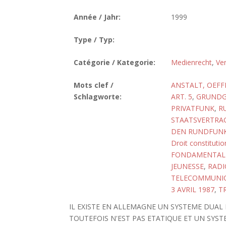
Année / Jahr:
1999
Type / Typ:
Catégorie / Kategorie:
Medienrecht
,
Ve
Mots clef /
ANSTALT, OEFF
Schlagworte:
ART. 5
,
GRUNDGE
PRIVATFUNK
,
R
STAATSVERTRAG
DEN RUNDFUNK 
Droit constitutio
FONDAMENTALE,
JEUNESSE
,
RADI
TELECOMMUNI
3 AVRIL 1987
,
T
IL EXISTE EN ALLEMAGNE UN SYSTEME DUAL 
TOUTEFOIS N'EST PAS ETATIQUE ET UN SYST