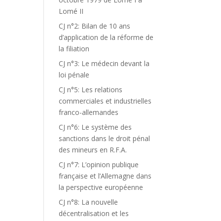
Lomé II
CJ n°2: Bilan de 10 ans
d’application de la réforme de
la filiation
CJ n°3: Le médecin devant la
loi pénale
CJ n°5: Les relations
commerciales et industrielles
franco-allemandes
CJ n°6: Le système des
sanctions dans le droit pénal
des mineurs en R.F.A.
CJ n°7: L’opinion publique
française et l’Allemagne dans
la perspective européenne
CJ n°8: La nouvelle
décentralisation et les