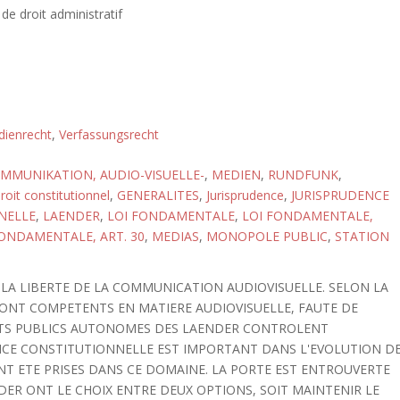
de droit administratif
ienrecht
,
Verfassungsrecht
MMUNIKATION, AUDIO-VISUELLE-
,
MEDIEN
,
RUNDFUNK
,
roit constitutionnel
,
GENERALITES
,
Jurisprudence
,
JURISPRUDENCE
NELLE
,
LAENDER
,
LOI FONDAMENTALE
,
LOI FONDAMENTALE,
FONDAMENTALE, ART. 30
,
MEDIAS
,
MONOPOLE PUBLIC
,
STATION
T LA LIBERTE DE LA COMMUNICATION AUDIOVISUELLE. SELON LA
SONT COMPETENTS EN MATIERE AUDIOVISUELLE, FAUTE DE
NTS PUBLICS AUTONOMES DES LAENDER CONTROLENT
DENCE CONSTITUTIONNELLE EST IMPORTANT DANS L'EVOLUTION D
NT ETE PRISES DANS CE DOMAINE. LA PORTE EST ENTROUVERTE
NDER ONT LE CHOIX ENTRE DEUX OPTIONS, SOIT MAINTENIR LE