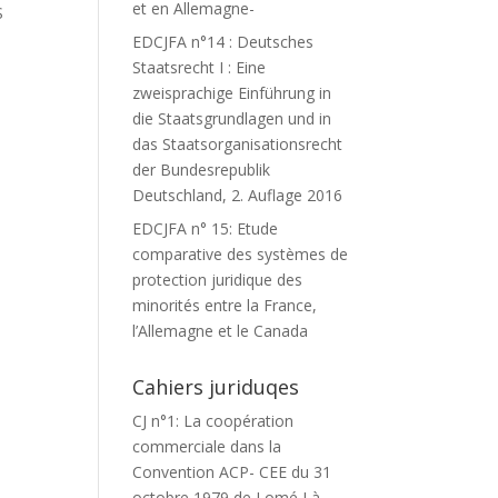
et en Allemagne-
S
EDCJFA n°14 : Deutsches
Staatsrecht I : Eine
zweisprachige Einführung in
die Staatsgrundlagen und in
das Staatsorganisationsrecht
der Bundesrepublik
Deutschland, 2. Auflage 2016
EDCJFA n° 15: Etude
comparative des systèmes de
protection juridique des
minorités entre la France,
l’Allemagne et le Canada
Cahiers juriduqes
CJ n°1: La coopération
commerciale dans la
Convention ACP- CEE du 31
octobre 1979 de Lomé I à