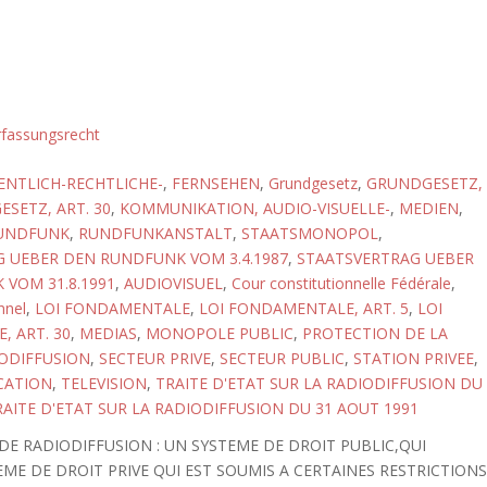
rfassungsrecht
ENTLICH-RECHTLICHE-
,
FERNSEHEN
,
Grundgesetz
,
GRUNDGESETZ,
SETZ, ART. 30
,
KOMMUNIKATION, AUDIO-VISUELLE-
,
MEDIEN
,
UNDFUNK
,
RUNDFUNKANSTALT
,
STAATSMONOPOL
,
 UEBER DEN RUNDFUNK VOM 3.4.1987
,
STAATSVERTRAG UEBER
VOM 31.8.1991
,
AUDIOVISUEL
,
Cour constitutionnelle Fédérale
,
nnel
,
LOI FONDAMENTALE
,
LOI FONDAMENTALE, ART. 5
,
LOI
 ART. 30
,
MEDIAS
,
MONOPOLE PUBLIC
,
PROTECTION DE LA
ODIFFUSION
,
SECTEUR PRIVE
,
SECTEUR PUBLIC
,
STATION PRIVEE
,
CATION
,
TELEVISION
,
TRAITE D'ETAT SUR LA RADIODIFFUSION DU
RAITE D'ETAT SUR LA RADIODIFFUSION DU 31 AOUT 1991
DE RADIODIFFUSION : UN SYSTEME DE DROIT PUBLIC,QUI
EME DE DROIT PRIVE QUI EST SOUMIS A CERTAINES RESTRICTION