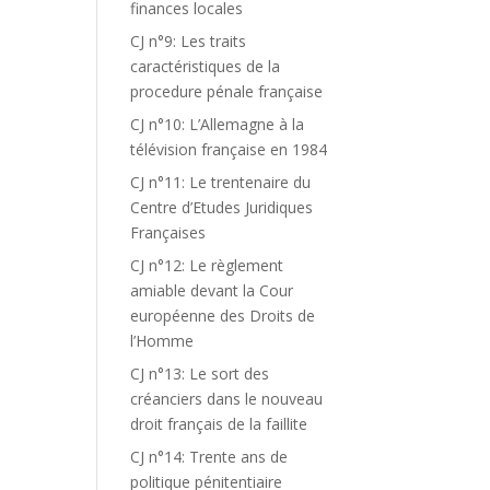
finances locales
CJ n°9: Les traits
caractéristiques de la
procedure pénale française
CJ n°10: L’Allemagne à la
télévision française en 1984
CJ n°11: Le trentenaire du
Centre d’Etudes Juridiques
Françaises
CJ n°12: Le règlement
amiable devant la Cour
européenne des Droits de
l’Homme
CJ n°13: Le sort des
créanciers dans le nouveau
droit français de la faillite
CJ n°14: Trente ans de
politique pénitentiaire