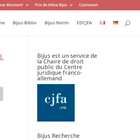
us découvrir
Prix de thèse Bijus
Connexion
me
Bijus Biblio
Bijus Norm
EDCJFA
L
Bijus est un service de
la Chaire de droit
public du Centre
juridique franco-
allemand
Bijus Recherche