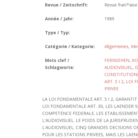
Revue / Zeitschrift:
Revue fran?ºaise 
Année / Jahr:
1989
Type / Typ:
Catégorie / Kategorie:
Allgemeines
,
Med
Mots clef /
FERNSEHEN
,
KO
Schlagworte:
AUDIOVISUEL
,
D
CONSTITUTION
ART. 5 I 2
,
LOI 
PRIVEE
LA LOI FONDAMENTALE ART. 5 I 2, GARANTI
LOI FONDAMENTALE ART. 30, LES LAENDER 
COMPETENCE FEDERALE. LES ETABLISSEME
L'AUDIOVISUEL. LE POIDS DE LA JURISPRU
L'AUDIOVISUEL. CINQ GRANDES DECISIONS O
POUR LES STATIONS PRIVEES, MAIS LES LAE