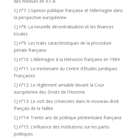
des mineurs en R.F.A.
CJ n°7: L’opinion publique française et l’Allemagne dans
la perspective européenne
CJ n°8: La nouvelle décentralisation et les finances
locales
CJ n°9: Les traits caractéristiques de la procedure
pénale française
CJ n°10: L’Allemagne à la télévision française en 1984
CJ n°11: Le trentenaire du Centre d’Etudes Juridiques
Françaises
CJ n°12: Le règlement amiable devant la Cour
européenne des Droits de l’Homme
CJ n°13: Le sort des créanciers dans le nouveau droit
français de la faillite
CJ n°14: Trente ans de politique pénitentiaire française
CJ n°15: L’influence des institutions sur les partis
politiques