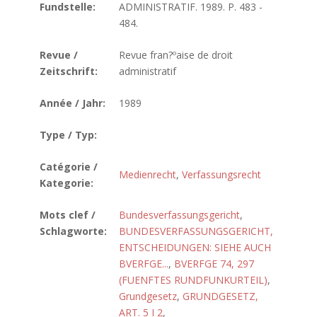
Fundstelle:
ADMINISTRATIF. 1989. P. 483 -
484.
Revue /
Revue fran?ºaise de droit
Zeitschrift:
administratif
Année / Jahr:
1989
Type / Typ:
Catégorie /
Medienrecht
,
Verfassungsrecht
Kategorie:
Mots clef /
Bundesverfassungsgericht
,
Schlagworte:
BUNDESVERFASSUNGSGERICHT,
ENTSCHEIDUNGEN: SIEHE AUCH
BVERFGE...
,
BVERFGE 74, 297
(FUENFTES RUNDFUNKURTEIL)
,
Grundgesetz
,
GRUNDGESETZ,
ART. 5 I 2
,