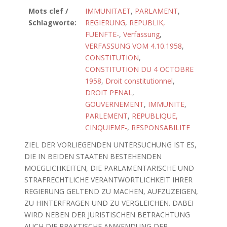
Mots clef /
IMMUNITAET
,
PARLAMENT
,
Schlagworte:
REGIERUNG
,
REPUBLIK,
FUENFTE-
,
Verfassung
,
VERFASSUNG VOM 4.10.1958
,
CONSTITUTION
,
CONSTITUTION DU 4 OCTOBRE
1958
,
Droit constitutionnel
,
DROIT PENAL
,
GOUVERNEMENT
,
IMMUNITE
,
PARLEMENT
,
REPUBLIQUE,
CINQUIEME-
,
RESPONSABILITE
ZIEL DER VORLIEGENDEN UNTERSUCHUNG IST ES,
DIE IN BEIDEN STAATEN BESTEHENDEN
MOEGLICHKEITEN, DIE PARLAMENTARISCHE UND
STRAFRECHTLICHE VERANTWORTLICHKEIT IHRER
REGIERUNG GELTEND ZU MACHEN, AUFZUZEIGEN,
ZU HINTERFRAGEN UND ZU VERGLEICHEN. DABEI
WIRD NEBEN DER JURISTISCHEN BETRACHTUNG
AUCH DIE PRAKTISCHE ANWENDUNG DER