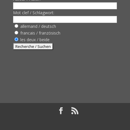
Mot clef / Schlagwort:
allemand / deutsch
francais / französisch
les deux / beide
Design de
Elegant Themes
| Propulsé par
WordPress