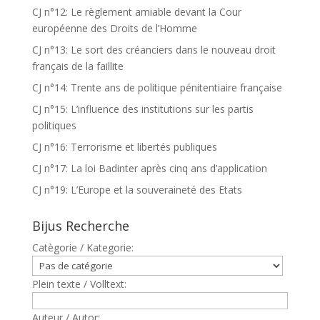
CJ n°12: Le règlement amiable devant la Cour
européenne des Droits de l’Homme
CJ n°13: Le sort des créanciers dans le nouveau droit
français de la faillite
CJ n°14: Trente ans de politique pénitentiaire française
CJ n°15: L’influence des institutions sur les partis
politiques
CJ n°16: Terrorisme et libertés publiques
CJ n°17: La loi Badinter après cinq ans d’application
CJ n°19: L’Europe et la souveraineté des Etats
Bijus Recherche
Catègorie / Kategorie:
Plein texte / Volltext:
Auteur / Autor: