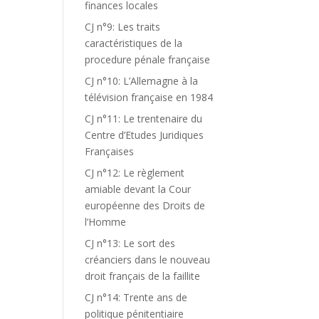
finances locales
CJ n°9: Les traits
caractéristiques de la
procedure pénale française
CJ n°10: L’Allemagne à la
télévision française en 1984
CJ n°11: Le trentenaire du
Centre d’Etudes Juridiques
Françaises
CJ n°12: Le règlement
amiable devant la Cour
européenne des Droits de
l’Homme
CJ n°13: Le sort des
créanciers dans le nouveau
droit français de la faillite
CJ n°14: Trente ans de
politique pénitentiaire