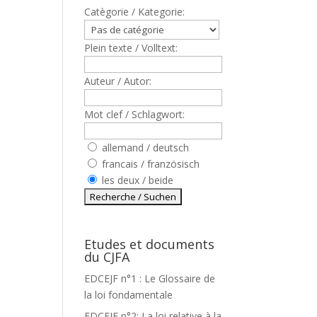
Catègorie / Kategorie:
Plein texte / Volltext:
Auteur / Autor:
Mot clef / Schlagwort:
allemand / deutsch
francais / französisch
les deux / beide
Etudes et documents
du CJFA
EDCEJF n°1 : Le Glossaire de
la loi fondamentale
EDCEJF n°2: La loi relative à la