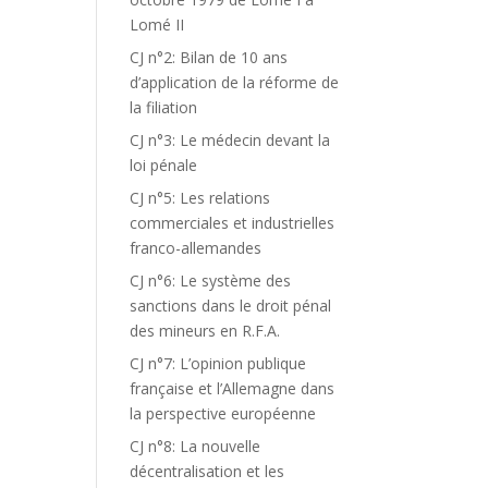
Lomé II
CJ n°2: Bilan de 10 ans
d’application de la réforme de
la filiation
CJ n°3: Le médecin devant la
loi pénale
CJ n°5: Les relations
commerciales et industrielles
franco-allemandes
CJ n°6: Le système des
sanctions dans le droit pénal
des mineurs en R.F.A.
CJ n°7: L’opinion publique
française et l’Allemagne dans
la perspective européenne
CJ n°8: La nouvelle
décentralisation et les