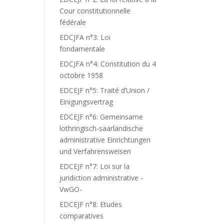
Cour constitutionnelle
fédérale
EDCJFA n°3: Loi
fondamentale
EDCJFA n°4: Constitution du 4
octobre 1958
EDCEJF n°5: Traité d’Union /
Einigungsvertrag
EDCEJF n°6: Gemeinsame
lothringisch-saarländische
administrative Einrichtungen
und Verfahrensweisen
EDCEJF n°7: Loi sur la
juridiction administrative -
VwGO-
EDCEJF n°8: Etudes
comparatives