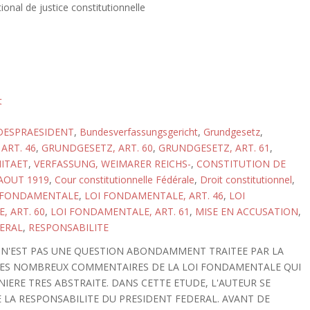
ional de justice constitutionnelle
t
ESPRAESIDENT
,
Bundesverfassungsgericht
,
Grundgesetz
,
ART. 46
,
GRUNDGESETZ, ART. 60
,
GRUNDGESETZ, ART. 61
,
ITAET
,
VERFASSUNG, WEIMARER REICHS-
,
CONSTITUTION DE
AOUT 1919
,
Cour constitutionnelle Fédérale
,
Droit constitutionnel
,
 FONDAMENTALE
,
LOI FONDAMENTALE, ART. 46
,
LOI
 ART. 60
,
LOI FONDAMENTALE, ART. 61
,
MISE EN ACCUSATION
,
ERAL
,
RESPONSABILITE
L N'EST PAS UNE QUESTION ABONDAMMENT TRAITEE PAR LA
LES NOMBREUX COMMENTAIRES DE LA LOI FONDAMENTALE QUI
IERE TRES ABSTRAITE. DANS CETTE ETUDE, L'AUTEUR SE
LA RESPONSABILITE DU PRESIDENT FEDERAL. AVANT DE