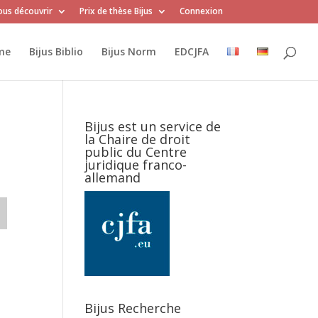
us découvrir
Prix de thèse Bijus
Connexion
me
Bijus Biblio
Bijus Norm
EDCJFA
Bijus est un service de
la Chaire de droit
public du Centre
juridique franco-
allemand
Bijus Recherche