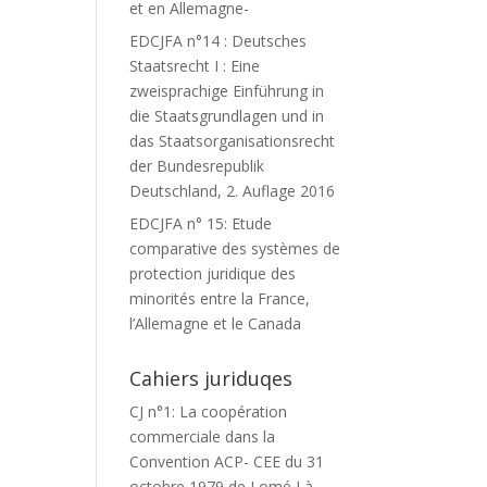
et en Allemagne-
EDCJFA n°14 : Deutsches
Staatsrecht I : Eine
zweisprachige Einführung in
die Staatsgrundlagen und in
das Staatsorganisationsrecht
der Bundesrepublik
Deutschland, 2. Auflage 2016
EDCJFA n° 15: Etude
comparative des systèmes de
protection juridique des
minorités entre la France,
l’Allemagne et le Canada
Cahiers juriduqes
CJ n°1: La coopération
commerciale dans la
Convention ACP- CEE du 31
octobre 1979 de Lomé I à