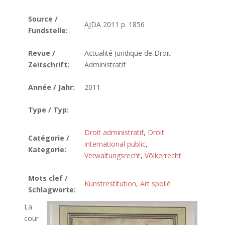
Source /
AJDA 2011 p. 1856
Fundstelle:
Revue /
Actualité Juridique de Droit
Zeitschrift:
Administratif
Année / Jahr:
2011
Type / Typ:
Droit administratif
,
Droit
Catégorie /
international public
,
Kategorie:
Verwaltungsrecht
,
Völkerrecht
Mots clef /
Kunstrestitution
,
Art spolié
Schlagworte:
La
cour