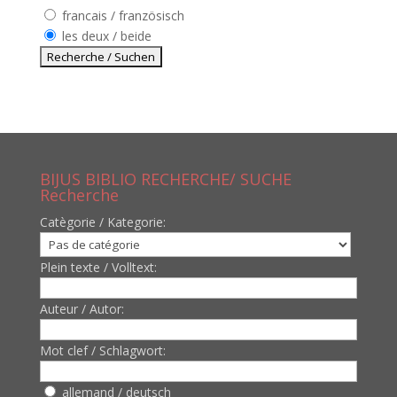
francais / französisch
les deux / beide
BIJUS BIBLIO RECHERCHE/ SUCHE
Recherche
Catègorie / Kategorie:
Plein texte / Volltext:
Auteur / Autor:
Mot clef / Schlagwort:
allemand / deutsch