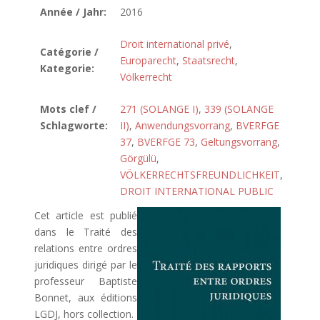
Année / Jahr:
2016
Droit international privé
,
Catégorie /
Europarecht
,
Staatsrecht
,
Kategorie:
Völkerrecht
Mots clef /
271 (SOLANGE I)
,
339 (SOLANGE
Schlagworte:
II)
,
Anwendungsvorrang
,
BVERFGE
37
,
BVERFGE 73
,
Geltungsvorrang
,
Görgülü
,
VÖLKERRECHTSFREUNDLICHKEIT
,
DROIT INTERNATIONAL PUBLIC
Cet article est publié
dans le Traité des
relations entre ordres
juridiques dirigé par le
professeur Baptiste
Bonnet, aux éditions
LGDJ, hors collection.