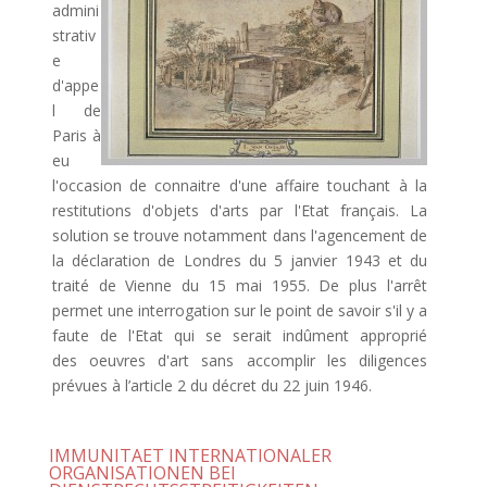
admini
strativ
e
d'appe
l de
Paris à
eu
l'occasion de connaitre d'une affaire touchant à la
restitutions d'objets d'arts par l'Etat français. La
solution se trouve notamment dans l'agencement de
la déclaration de Londres du 5 janvier 1943 et du
traité de Vienne du 15 mai 1955. De plus l'arrêt
permet une interrogation sur le point de savoir s'il y a
faute de l'Etat qui se serait indûment approprié
des oeuvres d'art sans accomplir les diligences
prévues à l’article 2 du décret du 22 juin 1946.
IMMUNITAET INTERNATIONALER
ORGANISATIONEN BEI