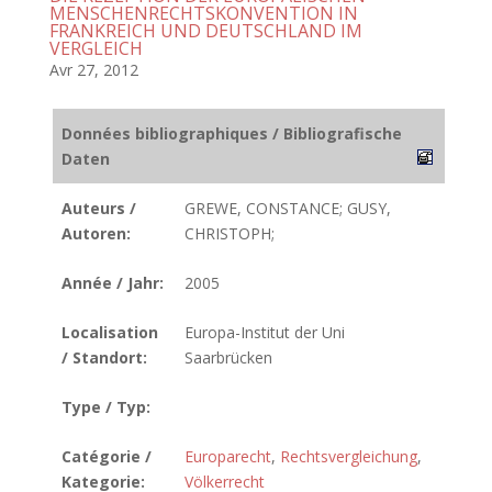
MENSCHENRECHTSKONVENTION IN
FRANKREICH UND DEUTSCHLAND IM
VERGLEICH
Avr 27, 2012
Données bibliographiques / Bibliografische
Daten
Auteurs /
GREWE, CONSTANCE; GUSY,
Autoren:
CHRISTOPH;
Année / Jahr:
2005
Localisation
Europa-Institut der Uni
/ Standort:
Saarbrücken
Type / Typ:
Catégorie /
Europarecht
,
Rechtsvergleichung
,
Kategorie:
Völkerrecht