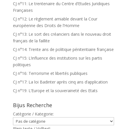
CJ n°11: Le trentenaire du Centre d’Etudes Juridiques
Françaises
CJ n°12: Le règlement amiable devant la Cour
européenne des Droits de l’Homme
CJ n°13: Le sort des créanciers dans le nouveau droit
français de la faillite
CJ n°14: Trente ans de politique pénitentiaire française
CJ n°15: L’influence des institutions sur les partis
politiques
CJ n°16: Terrorisme et libertés publiques
CJ n°17: La loi Badinter après cinq ans d’application
CJ n°19: L’Europe et la souveraineté des Etats
Bijus Recherche
Catègorie / Kategorie:
Plein texte / Volltext: