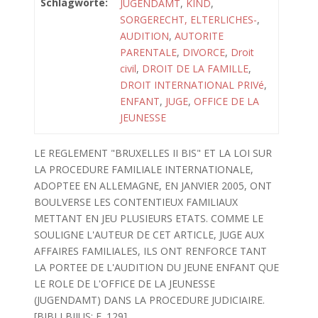
Schlagworte:
JUGENDAMT
,
KIND
,
SORGERECHT, ELTERLICHES-
,
AUDITION
,
AUTORITE
PARENTALE
,
DIVORCE
,
Droit
civil
,
DROIT DE LA FAMILLE
,
DROIT INTERNATIONAL PRIVé
,
ENFANT
,
JUGE
,
OFFICE DE LA
JEUNESSE
LE REGLEMENT "BRUXELLES II BIS" ET LA LOI SUR
LA PROCEDURE FAMILIALE INTERNATIONALE,
ADOPTEE EN ALLEMAGNE, EN JANVIER 2005, ONT
BOULVERSE LES CONTENTIEUX FAMILIAUX
METTANT EN JEU PLUSIEURS ETATS. COMME LE
SOULIGNE L'AUTEUR DE CET ARTICLE, JUGE AUX
AFFAIRES FAMILIALES, ILS ONT RENFORCE TANT
LA PORTEE DE L'AUDITION DU JEUNE ENFANT QUE
LE ROLE DE L'OFFICE DE LA JEUNESSE
(JUGENDAMT) DANS LA PROCEDURE JUDICIAIRE.
[BIBLI BIJUS: F. 129]