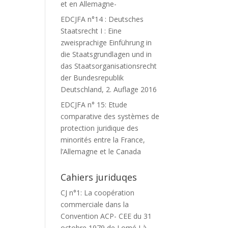
et en Allemagne-
EDCJFA n°14 : Deutsches
Staatsrecht I : Eine
zweisprachige Einführung in
die Staatsgrundlagen und in
das Staatsorganisationsrecht
der Bundesrepublik
Deutschland, 2. Auflage 2016
EDCJFA n° 15: Etude
comparative des systèmes de
protection juridique des
minorités entre la France,
l’Allemagne et le Canada
Cahiers juriduqes
CJ n°1: La coopération
commerciale dans la
Convention ACP- CEE du 31
octobre 1979 de Lomé I à