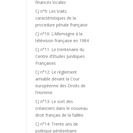
finances locales
CJ n°9: Les traits
caractéristiques de la
procedure pénale française
CJ n°10: L’Allemagne à la
télévision française en 1984
CJ n°11: Le trentenaire du
Centre d’Etudes Juridiques
Françaises
CJ n°12: Le règlement
amiable devant la Cour
européenne des Droits de
l’Homme
CJ n°13: Le sort des
créanciers dans le nouveau
droit français de la faillite
CJ n°14: Trente ans de
politique pénitentiaire