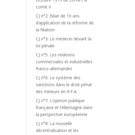
Lomé II
CJ n°2: Bilan de 10 ans
d’application de la réforme de
la filiation
CJ n°3: Le médecin devant la
loi pénale
CJ n°5: Les relations
commerciales et industrielles
franco-allemandes
CJ n°6: Le système des
sanctions dans le droit pénal
des mineurs en R.F.A.
CJ n°7: L’opinion publique
française et l’Allemagne dans
la perspective européenne
CJ n°8: La nouvelle
décentralisation et les