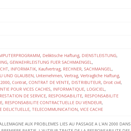
MPUTERPROGRAMM
,
Deliktische Haftung
,
DIENSTLEISTUNG
,
UNG
,
GEWAEHRLEISTUNG FUER SACHMAENGEL
,
ECHT
,
INFORMATIK
,
Kaufvertrag
,
RECHNER
,
SACHMANGEL
,
U UND GLAUBEN
,
Unternehmen
,
Vertrag
,
Vertragliche Haftung
,
 2000
,
Contrat
,
CONTRAT DE VENTE
,
DISTRIBUTEUR
,
Droit civil
,
NTIE POUR VICES CACHES
,
INFORMATIQUE
,
LOGICIEL
,
RESTATION DE SERVICE
,
RESPONSABILITE
,
RESPONSABILITE
E
,
RESPONSABILITE CONTRACTUELLE DU VENDEUR
,
E DELICTUELLE
,
TELECOMMUNICATION
,
VICE CACHE
'ALLEMAGNE AUX PROBLEMES LIES AU PASSAGE A L'AN 2000 DANS
PREMIERE PARTIE, L'AUTEUR TRAITE DE LA RESPONSABILITE DES