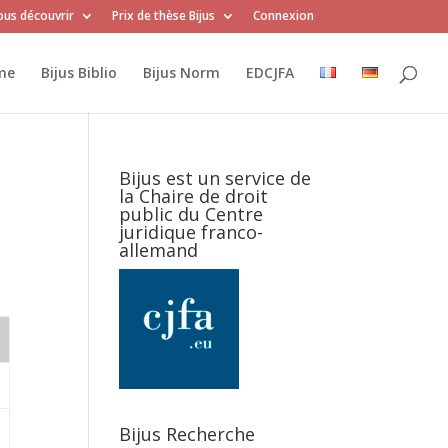
us découvrir
Prix de thèse Bijus
Connexion
me
Bijus Biblio
Bijus Norm
EDCJFA
Bijus est un service de
la Chaire de droit
public du Centre
juridique franco-
allemand
Bijus Recherche