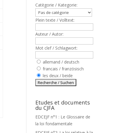
Catègorie / Kategorie:
Plein texte / Volltext:
Auteur / Autor:
Mot clef / Schlagwort:
allemand / deutsch
francais / französisch
les deux / beide
Etudes et documents
du CJFA
EDCEJF n°1 : Le Glossaire de
la loi fondamentale
EDCEJF n°2: La loi relative à la