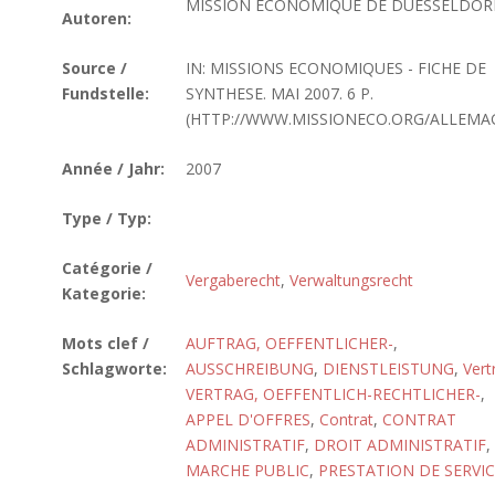
MISSION ECONOMIQUE DE DUESSELDOR
Autoren:
Source /
IN: MISSIONS ECONOMIQUES - FICHE DE
Fundstelle:
SYNTHESE. MAI 2007. 6 P.
(HTTP://WWW.MISSIONECO.ORG/ALLEMA
Année / Jahr:
2007
Type / Typ:
Catégorie /
Vergaberecht
,
Verwaltungsrecht
Kategorie:
Mots clef /
AUFTRAG, OEFFENTLICHER-
,
Schlagworte:
AUSSCHREIBUNG
,
DIENSTLEISTUNG
,
Vert
VERTRAG, OEFFENTLICH-RECHTLICHER-
,
APPEL D'OFFRES
,
Contrat
,
CONTRAT
ADMINISTRATIF
,
DROIT ADMINISTRATIF
,
MARCHE PUBLIC
,
PRESTATION DE SERVIC