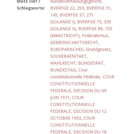
Mots clef /
Bundesverfassungsgericht
,
Schlagworte:
BVERFGE 22, 293
,
BVERFGE 31,
145
,
BVERFGE 37, 271
(SOLANGE I)
,
BVERFGE 73, 339
(SOLANGE II)
,
BVERFGE 89, 155
(MAASTRICHT)
,
Föderalismus
,
GEMEINSCHAFTSRECHT,
EUROPAEISCHES
,
Grundgesetz
,
SOUVERAENITAET
,
WAHLRECHT
,
BUNDESRAT
,
BUNDESTAG
,
Cour
constitutionnelle Fédérale
,
COUR
CONSTITUTIONNELLE
FEDERALE, DECISION DU 09
JUIN 1971
,
COUR
CONSTITUTIONNELLE
FEDERALE, DECISION DU 12
OCTOBRE 1993
,
COUR
CONSTITUTIONNELLE
FEDERALE, DECISION DU 18