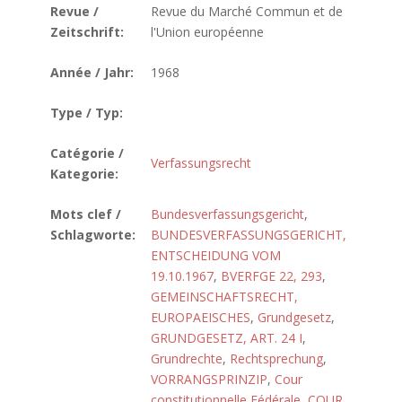
Revue /
Revue du Marché Commun et de
Zeitschrift:
l'Union européenne
Année / Jahr:
1968
Type / Typ:
Catégorie /
Verfassungsrecht
Kategorie:
Mots clef /
Bundesverfassungsgericht
,
Schlagworte:
BUNDESVERFASSUNGSGERICHT,
ENTSCHEIDUNG VOM
19.10.1967
,
BVERFGE 22, 293
,
GEMEINSCHAFTSRECHT,
EUROPAEISCHES
,
Grundgesetz
,
GRUNDGESETZ, ART. 24 I
,
Grundrechte
,
Rechtsprechung
,
VORRANGSPRINZIP
,
Cour
constitutionnelle Fédérale
,
COUR