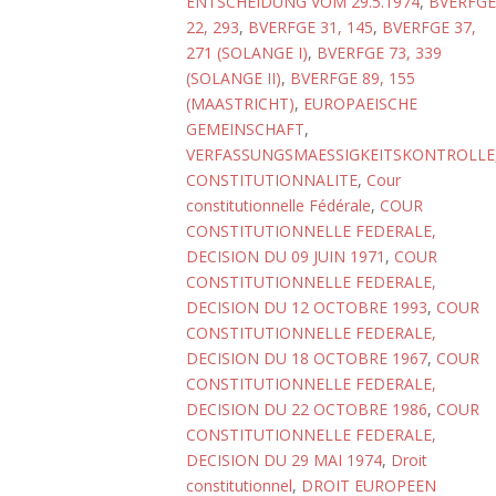
ENTSCHEIDUNG VOM 29.5.1974
,
BVERFGE
22, 293
,
BVERFGE 31, 145
,
BVERFGE 37,
271 (SOLANGE I)
,
BVERFGE 73, 339
(SOLANGE II)
,
BVERFGE 89, 155
(MAASTRICHT)
,
EUROPAEISCHE
GEMEINSCHAFT
,
VERFASSUNGSMAESSIGKEITSKONTROLLE
CONSTITUTIONNALITE
,
Cour
constitutionnelle Fédérale
,
COUR
CONSTITUTIONNELLE FEDERALE,
DECISION DU 09 JUIN 1971
,
COUR
CONSTITUTIONNELLE FEDERALE,
DECISION DU 12 OCTOBRE 1993
,
COUR
CONSTITUTIONNELLE FEDERALE,
DECISION DU 18 OCTOBRE 1967
,
COUR
CONSTITUTIONNELLE FEDERALE,
DECISION DU 22 OCTOBRE 1986
,
COUR
CONSTITUTIONNELLE FEDERALE,
DECISION DU 29 MAI 1974
,
Droit
constitutionnel
,
DROIT EUROPEEN