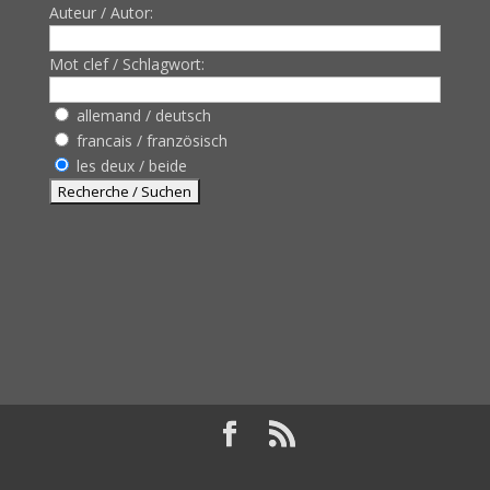
Auteur / Autor:
Mot clef / Schlagwort:
allemand / deutsch
francais / französisch
les deux / beide
Design de
Elegant Themes
| Propulsé par