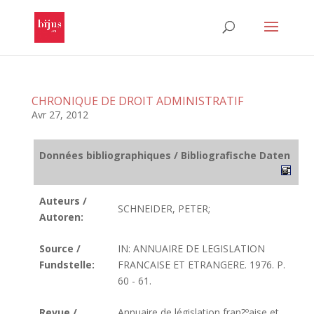
CHRONIQUE DE DROIT ADMINISTRATIF
Avr 27, 2012
Données bibliographiques / Bibliografische Daten
Auteurs /
SCHNEIDER, PETER;
Autoren:
Source /
IN: ANNUAIRE DE LEGISLATION
Fundstelle:
FRANCAISE ET ETRANGERE. 1976. P.
60 - 61.
Revue /
Annuaire de législation fran?ºaise et