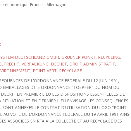
zine économique France - Allemagne
t
SYSTEM DEUTSCHLAND GMBH
,
GRUENER PUNKT
,
RECYCLING
,
LTRECHT
,
VERPACKUNG
,
DECHET
,
DROIT ADMINISTRATIF
,
NVIRONNEMENT
,
POINT VERT
,
RECYCLAGE
SEQUENCES DE L'ORDONNANCE FEDERALE DU 12 JUIN 1991,
D'EMBALLAGES DITE ORDONNANCE "TOEPFER" DU NOM DU
 DECRIT EN PREMIER LIEU LES DISPOSITIONS ESSENTIELLES DE
A SITUATION ET EN DERNIER LIEU ENVISAGE LES CONSEQUENCES
N. SONT ANNEXES LE CONTRAT D'UTILISATION DU LOGO "POINT
E AU VOTE DE L'ORDONNANCE FEDERALE DU 19 AVRIL 1991 AINSI
SES ASSOCIEES EN RFA A LA COLLECTE ET AU RECYCLAGE DES