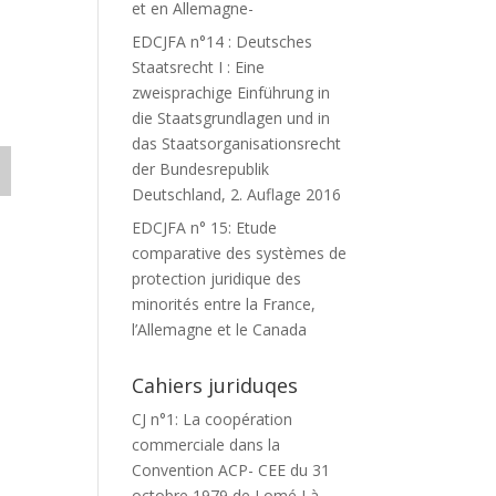
et en Allemagne-
EDCJFA n°14 : Deutsches
Staatsrecht I : Eine
zweisprachige Einführung in
die Staatsgrundlagen und in
das Staatsorganisationsrecht
der Bundesrepublik
Deutschland, 2. Auflage 2016
EDCJFA n° 15: Etude
comparative des systèmes de
protection juridique des
minorités entre la France,
l’Allemagne et le Canada
Cahiers juriduqes
CJ n°1: La coopération
commerciale dans la
Convention ACP- CEE du 31
octobre 1979 de Lomé I à