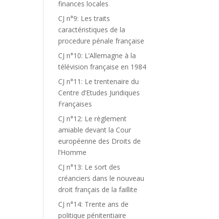
finances locales
CJ n°9: Les traits
caractéristiques de la
procedure pénale française
CJ n°10: L’Allemagne à la
télévision française en 1984
CJ n°11: Le trentenaire du
Centre d’Etudes Juridiques
Françaises
CJ n°12: Le règlement
amiable devant la Cour
européenne des Droits de
l’Homme
CJ n°13: Le sort des
créanciers dans le nouveau
droit français de la faillite
CJ n°14: Trente ans de
politique pénitentiaire