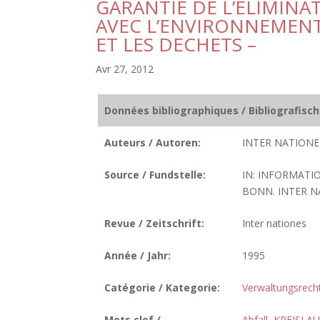
GARANTIE DE L’ELIMIN
AVEC L’ENVIRONNEMENT 
ET LES DECHETS –
Avr 27, 2012
Données bibliographiques / Bibliografisc
Auteurs / Autoren:
INTER NATIONES
Source / Fundstelle:
IN: INFORMATIO
BONN. INTER NAT
Revue / Zeitschrift:
Inter nationes
Année / Jahr:
1995
Catégorie / Kategorie:
Verwaltungsrech
Mots clef /
Abfall
,
KREISLAU