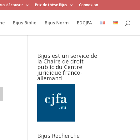
us découvrir
Prix de thèse Bijus
Connexion
me
Bijus Biblio
Bijus Norm
EDCJFA
Bijus est un service de
la Chaire de droit
public du Centre
juridique franco-
allemand
Bijus Recherche