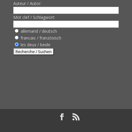
Auteur / Autor:
Mot clef / Schlagwort:
allemand / deutsch
francais / französisch
les deux / beide
Design de
Elegant Themes
| Propulsé par