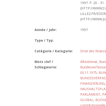
1997. P. 20 - 31.
(HTTP://WWW2.
LILLE2.FR/EDD
(HTTP://WWW.J
Année / Jahr:
1997
Type / Typ:
Catégorie / Kategorie:
Droit des finance
Mots clef /
Ältestenrat
,
Bun
Schlagworte:
Bundesverfassun
05.11.1975
,
BUN
BUNDESVERFASS
FINANZIERUNG
HAUSHALTSPLA
PARLAMENT
,
P
GLOBAL
,
BUDGE
constitutionnelle