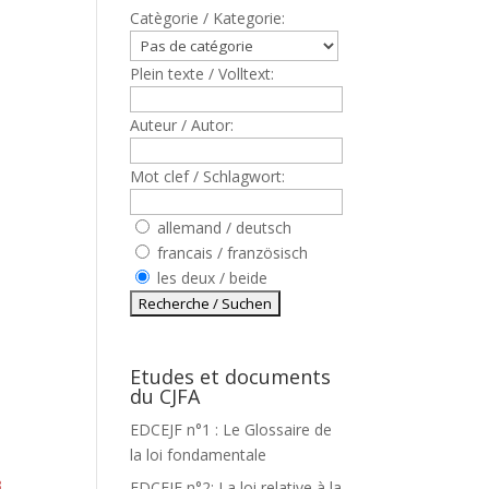
Catègorie / Kategorie:
Plein texte / Volltext:
Auteur / Autor:
Mot clef / Schlagwort:
allemand / deutsch
francais / französisch
les deux / beide
Etudes et documents
du CJFA
EDCEJF n°1 : Le Glossaire de
la loi fondamentale
3
EDCEJF n°2: La loi relative à la