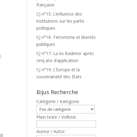
française
CJ n°15: L’influence des
institutions sur les partis
politiques
CJ n°16: Terrorisme et libertés
publiques
CJ n°17: La loi Badinter après
E
cinq ans d’application
CJ n°19: L’Europe et la
souveraineté des Etats
Bijus Recherche
Catègorie / Kategorie:
Plein texte / Volltext:
Auteur / Autor: