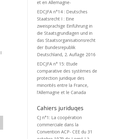
et en Allemagne-
EDCJFA n°14 : Deutsches
Staatsrecht I : Eine
zweisprachige Einführung in
die Staatsgrundlagen und in
das Staatsorganisationsrecht
der Bundesrepublik
I
Deutschland, 2. Auflage 2016
EDCJFA n° 15: Etude
comparative des systèmes de
protection juridique des
minorités entre la France,
l’Allemagne et le Canada
Cahiers juriduqes
CJ n°1: La coopération
commerciale dans la
Convention ACP- CEE du 31
octobre 1979 de Lomé I à