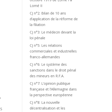
Lomé II
CJ n°2: Bilan de 10 ans
d’application de la réforme de
la filiation
CJ n°3: Le médecin devant la
loi pénale
CJ n°5: Les relations
commerciales et industrielles
franco-allemandes
CJ n°6: Le système des
sanctions dans le droit pénal
des mineurs en R.F.A.
CJ n°7: L’opinion publique
française et l’Allemagne dans
la perspective européenne
A
CJ n°8: La nouvelle
décentralisation et les
ES