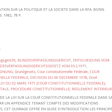
TION SUR LA POLITIQUE ET LA SOCIETE DANS LA RFA. BONN.
 1982, 78 P.
t
gsgericht
,
BUNDESVERFASSUNGSGERICHT, ENTSCHEIDUNG VOM
DESVERFASSUNGSGERICHTSGESETZ VOM 03.2.1971
,
RDNUNG
,
Grundgesetz
,
Cour constitutionnelle Fédérale
,
COUR
ELLE FEDERALE, DECISION DU 06 DECEMBRE 1978
,
Droit
LOI DU 02 MARS 1971 (COUR CONSTITUTIONNELLE FEDERALE)
,
TALE
,
PROCEDURE CONSTITUTIONNELLE
,
REGLEMENT INTERIEUR
DE LA LOI SUR LA COUR CONSTITUTIONNELLE FEDERALE DANS S
 PAR UN APPENDICE TENANT COMPTE DES MODIFICATIONS
5, CET OUVRAGE OFFRE EN GUISE D'INTRODUCTION LES PRINCIP