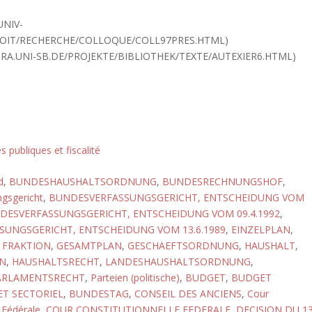
UNIV-
ROIT/RECHERCHE/COLLOQUE/COLL97PRES.HTML)
URA.UNI-SB.DE/PROJEKTE/BIBLIOTHEK/TEXTE/AUTEXIER6.HTML)
s publiques et fiscalité
d
,
BUNDESHAUSHALTSORDNUNG
,
BUNDESRECHNUNGSHOF
,
gsgericht
,
BUNDESVERFASSUNGSGERICHT, ENTSCHEIDUNG VOM
DESVERFASSUNGSGERICHT, ENTSCHEIDUNG VOM 09.4.1992
,
UNGSGERICHT, ENTSCHEIDUNG VOM 13.6.1989
,
EINZELPLAN
,
,
FRAKTION
,
GESAMTPLAN
,
GESCHAEFTSORDNUNG
,
HAUSHALT
,
N
,
HAUSHALTSRECHT
,
LANDESHAUSHALTSORDNUNG
,
ARLAMENTSRECHT
,
Parteien (politische)
,
BUDGET
,
BUDGET
T SECTORIEL
,
BUNDESTAG
,
CONSEIL DES ANCIENS
,
Cour
 Fédérale
,
COUR CONSTITUTIONNELLE FEDERALE, DECISION DU 1