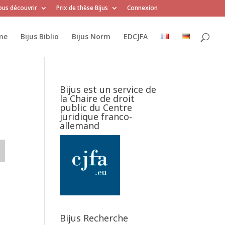
us découvrir
Prix de thèse Bijus
Connexion
me
Bijus Biblio
Bijus Norm
EDCJFA
Bijus est un service de
la Chaire de droit
public du Centre
juridique franco-
allemand
Bijus Recherche
.