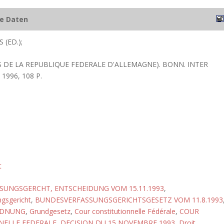
he Daten
 (ED.);
 DE LA REPUBLIQUE FEDERALE D'ALLEMAGNE). BONN. INTER
1996, 108 P.
t
UNGSGERCHT, ENTSCHEIDUNG VOM 15.11.1993
,
gsgericht
,
BUNDESVERFASSUNGSGERICHTSGESETZ VOM 11.8.1993
RDNUNG
,
Grundgesetz
,
Cour constitutionnelle Fédérale
,
COUR
ELLE FEDERALE, DECISION DU 15 NOVEMBRE 1993
,
Droit