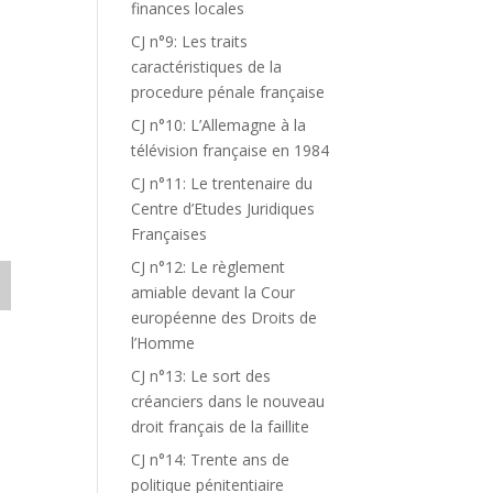
finances locales
CJ n°9: Les traits
caractéristiques de la
procedure pénale française
CJ n°10: L’Allemagne à la
télévision française en 1984
CJ n°11: Le trentenaire du
Centre d’Etudes Juridiques
Françaises
CJ n°12: Le règlement
amiable devant la Cour
européenne des Droits de
l’Homme
CJ n°13: Le sort des
créanciers dans le nouveau
droit français de la faillite
CJ n°14: Trente ans de
politique pénitentiaire