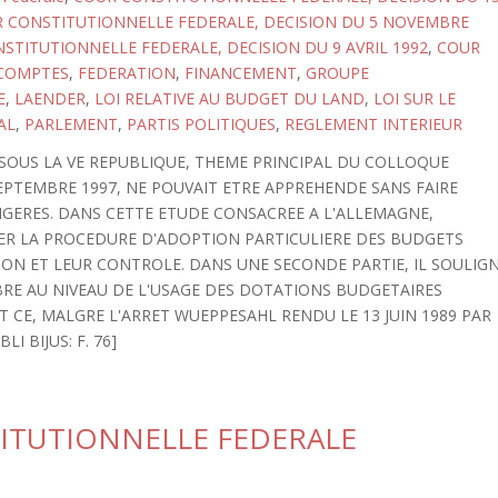
 CONSTITUTIONNELLE FEDERALE, DECISION DU 5 NOVEMBRE
STITUTIONNELLE FEDERALE, DECISION DU 9 AVRIL 1992
,
COUR
 COMPTES
,
FEDERATION
,
FINANCEMENT
,
GROUPE
E
,
LAENDER
,
LOI RELATIVE AU BUDGET DU LAND
,
LOI SUR LE
AL
,
PARLEMENT
,
PARTIS POLITIQUES
,
REGLEMENT INTERIEUR
SOUS LA VE REPUBLIQUE, THEME PRINCIPAL DU COLLOQUE
SEPTEMBRE 1997, NE POUVAIT ETRE APPREHENDE SANS FAIRE
GERES. DANS CETTE ETUDE CONSACREE A L'ALLEMAGNE,
TER LA PROCEDURE D'ADOPTION PARTICULIERE DES BUDGETS
ION ET LEUR CONTROLE. DANS UNE SECONDE PARTIE, IL SOULIG
RE AU NIVEAU DE L'USAGE DES DOTATIONS BUDGETAIRES
 CE, MALGRE L'ARRET WUEPPESAHL RENDU LE 13 JUIN 1989 PAR
I BIJUS: F. 76]
TITUTIONNELLE FEDERALE