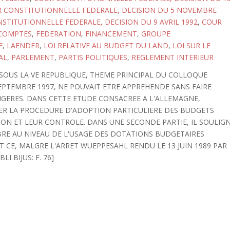
 CONSTITUTIONNELLE FEDERALE, DECISION DU 5 NOVEMBRE
STITUTIONNELLE FEDERALE, DECISION DU 9 AVRIL 1992
,
COUR
 COMPTES
,
FEDERATION
,
FINANCEMENT
,
GROUPE
E
,
LAENDER
,
LOI RELATIVE AU BUDGET DU LAND
,
LOI SUR LE
AL
,
PARLEMENT
,
PARTIS POLITIQUES
,
REGLEMENT INTERIEUR
SOUS LA VE REPUBLIQUE, THEME PRINCIPAL DU COLLOQUE
SEPTEMBRE 1997, NE POUVAIT ETRE APPREHENDE SANS FAIRE
GERES. DANS CETTE ETUDE CONSACREE A L'ALLEMAGNE,
TER LA PROCEDURE D'ADOPTION PARTICULIERE DES BUDGETS
ION ET LEUR CONTROLE. DANS UNE SECONDE PARTIE, IL SOULIG
RE AU NIVEAU DE L'USAGE DES DOTATIONS BUDGETAIRES
 CE, MALGRE L'ARRET WUEPPESAHL RENDU LE 13 JUIN 1989 PAR
I BIJUS: F. 76]