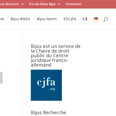
us découvrir
Prix de thèse Bijus
Connexion
me
Bijus Biblio
Bijus Norm
EDCJFA
Bijus est un service de
la Chaire de droit
public du Centre
juridique franco-
allemand
Bijus Recherche
.