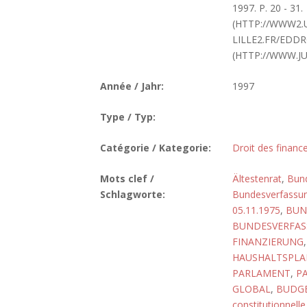
1997. P. 20 - 31.
(HTTP://WWW2.
LILLE2.FR/EDD
(HTTP://WWW.J
Année / Jahr:
1997
Type / Typ:
Catégorie / Kategorie:
Droit des finance
Mots clef /
Ältestenrat
,
Bun
Schlagworte:
Bundesverfassun
05.11.1975
,
BUN
BUNDESVERFASS
FINANZIERUNG
HAUSHALTSPLA
PARLAMENT
,
P
GLOBAL
,
BUDGE
constitutionnelle