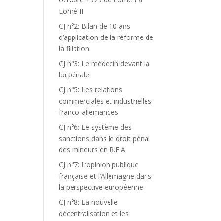
Lomé II
CJ n°2: Bilan de 10 ans
d’application de la réforme de
la filiation
CJ n°3: Le médecin devant la
loi pénale
CJ n°5: Les relations
commerciales et industrielles
franco-allemandes
CJ n°6: Le système des
sanctions dans le droit pénal
des mineurs en R.F.A.
CJ n°7: L’opinion publique
française et l’Allemagne dans
la perspective européenne
CJ n°8: La nouvelle
décentralisation et les