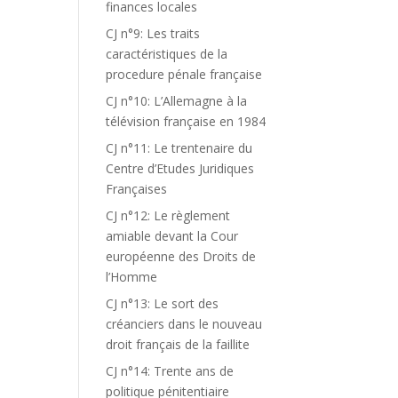
finances locales
CJ n°9: Les traits
caractéristiques de la
procedure pénale française
CJ n°10: L’Allemagne à la
télévision française en 1984
CJ n°11: Le trentenaire du
Centre d’Etudes Juridiques
Françaises
CJ n°12: Le règlement
amiable devant la Cour
européenne des Droits de
l’Homme
CJ n°13: Le sort des
créanciers dans le nouveau
droit français de la faillite
CJ n°14: Trente ans de
politique pénitentiaire