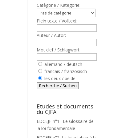
Catègorie / Kategorie:
Plein texte / Volltext:
Auteur / Autor:
Mot clef / Schlagwort:
allemand / deutsch
francais / französisch
les deux / beide
Etudes et documents
du CJFA
EDCEJF n°1 : Le Glossaire de
la loi fondamentale
3
EDCEJF n°2: La loi relative à la