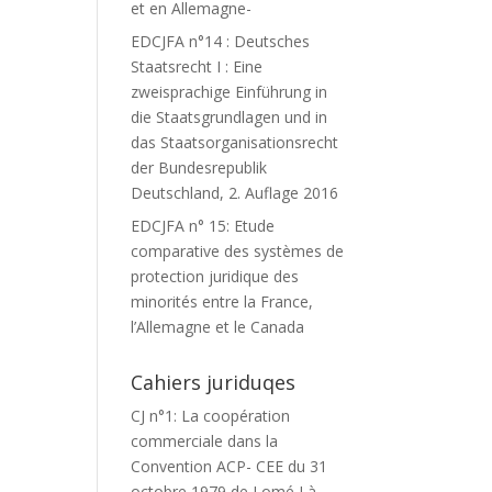
et en Allemagne-
EDCJFA n°14 : Deutsches
Staatsrecht I : Eine
zweisprachige Einführung in
die Staatsgrundlagen und in
das Staatsorganisationsrecht
der Bundesrepublik
Deutschland, 2. Auflage 2016
EDCJFA n° 15: Etude
comparative des systèmes de
protection juridique des
minorités entre la France,
l’Allemagne et le Canada
Cahiers juriduqes
CJ n°1: La coopération
commerciale dans la
Convention ACP- CEE du 31
octobre 1979 de Lomé I à