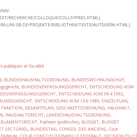
UNIV-
ROIT/RECHERCHE/COLLOQUE/COLL97PRES.HTML)
URA.UNI-SB.DE/PROJEKTE/BIBLIOTHEK/TEXTE/AUTEXIER6.HTML)
s publiques et fiscalité
d
,
BUNDESHAUSHALTSORDNUNG
,
BUNDESRECHNUNGSHOF
,
gsgericht
,
BUNDESVERFASSUNGSGERICHT, ENTSCHEIDUNG VOM
DESVERFASSUNGSGERICHT, ENTSCHEIDUNG VOM 09.4.1992
,
UNGSGERICHT, ENTSCHEIDUNG VOM 13.6.1989
,
EINZELPLAN
,
,
FRAKTION
,
GESAMTPLAN
,
GESCHAEFTSORDNUNG
,
HAUSHALT
,
N
,
HAUSHALTSRECHT
,
LANDESHAUSHALTSORDNUNG
,
ARLAMENTSRECHT
,
Parteien (politische)
,
BUDGET
,
BUDGET
T SECTORIEL
,
BUNDESTAG
,
CONSEIL DES ANCIENS
,
Cour
 Fédérale
,
COUR CONSTITUTIONNELLE FEDERALE, DECISION DU 1