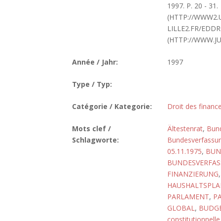
1997. P. 20 - 31.
(HTTP://WWW2.
LILLE2.FR/EDD
(HTTP://WWW.J
Année / Jahr:
1997
Type / Typ:
Catégorie / Kategorie:
Droit des finance
Mots clef /
Ältestenrat
,
Bun
Schlagworte:
Bundesverfassun
05.11.1975
,
BUN
BUNDESVERFASS
FINANZIERUNG
HAUSHALTSPLA
PARLAMENT
,
P
GLOBAL
,
BUDGE
constitutionnelle