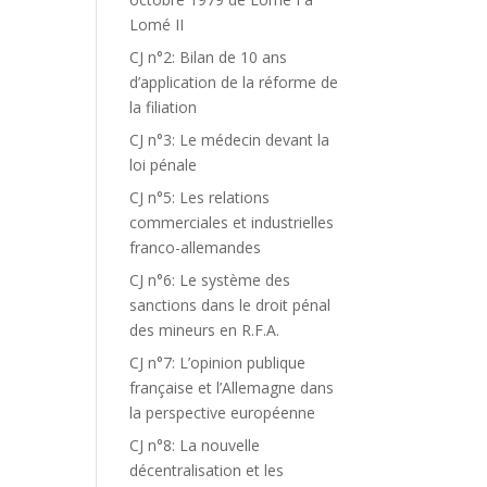
Lomé II
CJ n°2: Bilan de 10 ans
d’application de la réforme de
la filiation
CJ n°3: Le médecin devant la
loi pénale
CJ n°5: Les relations
commerciales et industrielles
franco-allemandes
CJ n°6: Le système des
sanctions dans le droit pénal
des mineurs en R.F.A.
CJ n°7: L’opinion publique
française et l’Allemagne dans
la perspective européenne
CJ n°8: La nouvelle
décentralisation et les