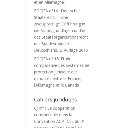
et en Allemagne-
EDCJFA n°14 : Deutsches
Staatsrecht I : Eine
zweisprachige Einführung in
die Staatsgrundlagen und in
das Staatsorganisationsrecht
der Bundesrepublik
Deutschland, 2. Auflage 2016
EDCJFA n° 15: Etude
comparative des systèmes de
protection juridique des
minorités entre la France,
l’Allemagne et le Canada
Cahiers juriduqes
CJ n°1: La coopération
commerciale dans la
Convention ACP- CEE du 31
octobre 1979 de Lomé I à