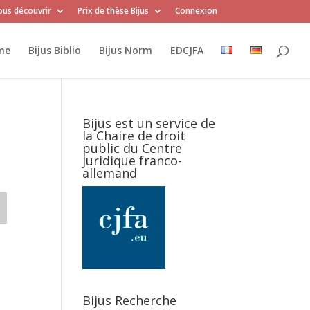
us découvrir
Prix de thèse Bijus
Connexion
me
Bijus Biblio
Bijus Norm
EDCJFA
Bijus est un service de
la Chaire de droit
public du Centre
juridique franco-
allemand
Bijus Recherche
.