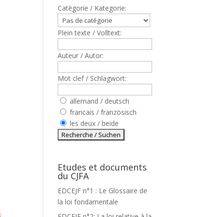
Catègorie / Kategorie:
Plein texte / Volltext:
Auteur / Autor:
Mot clef / Schlagwort:
allemand / deutsch
francais / französisch
les deux / beide
Etudes et documents
du CJFA
EDCEJF n°1 : Le Glossaire de
la loi fondamentale
3
EDCEJF n°2: La loi relative à la