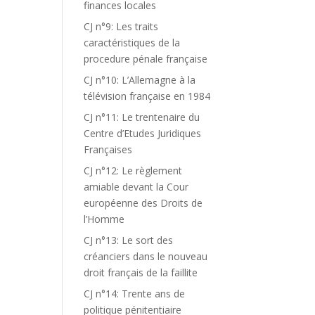
finances locales
CJ n°9: Les traits
caractéristiques de la
procedure pénale française
CJ n°10: L’Allemagne à la
télévision française en 1984
CJ n°11: Le trentenaire du
Centre d’Etudes Juridiques
Françaises
CJ n°12: Le règlement
amiable devant la Cour
européenne des Droits de
l’Homme
CJ n°13: Le sort des
créanciers dans le nouveau
droit français de la faillite
CJ n°14: Trente ans de
politique pénitentiaire