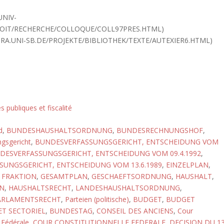
UNIV-
ROIT/RECHERCHE/COLLOQUE/COLL97PRES.HTML)
URA.UNI-SB.DE/PROJEKTE/BIBLIOTHEK/TEXTE/AUTEXIER6.HTML)
s publiques et fiscalité
d
,
BUNDESHAUSHALTSORDNUNG
,
BUNDESRECHNUNGSHOF
,
gsgericht
,
BUNDESVERFASSUNGSGERICHT, ENTSCHEIDUNG VOM
DESVERFASSUNGSGERICHT, ENTSCHEIDUNG VOM 09.4.1992
,
UNGSGERICHT, ENTSCHEIDUNG VOM 13.6.1989
,
EINZELPLAN
,
,
FRAKTION
,
GESAMTPLAN
,
GESCHAEFTSORDNUNG
,
HAUSHALT
,
N
,
HAUSHALTSRECHT
,
LANDESHAUSHALTSORDNUNG
,
ARLAMENTSRECHT
,
Parteien (politische)
,
BUDGET
,
BUDGET
T SECTORIEL
,
BUNDESTAG
,
CONSEIL DES ANCIENS
,
Cour
 Fédérale
,
COUR CONSTITUTIONNELLE FEDERALE, DECISION DU 1