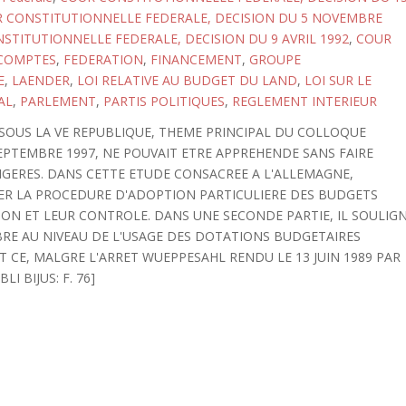
 CONSTITUTIONNELLE FEDERALE, DECISION DU 5 NOVEMBRE
STITUTIONNELLE FEDERALE, DECISION DU 9 AVRIL 1992
,
COUR
 COMPTES
,
FEDERATION
,
FINANCEMENT
,
GROUPE
E
,
LAENDER
,
LOI RELATIVE AU BUDGET DU LAND
,
LOI SUR LE
AL
,
PARLEMENT
,
PARTIS POLITIQUES
,
REGLEMENT INTERIEUR
SOUS LA VE REPUBLIQUE, THEME PRINCIPAL DU COLLOQUE
SEPTEMBRE 1997, NE POUVAIT ETRE APPREHENDE SANS FAIRE
GERES. DANS CETTE ETUDE CONSACREE A L'ALLEMAGNE,
TER LA PROCEDURE D'ADOPTION PARTICULIERE DES BUDGETS
ION ET LEUR CONTROLE. DANS UNE SECONDE PARTIE, IL SOULIG
RE AU NIVEAU DE L'USAGE DES DOTATIONS BUDGETAIRES
 CE, MALGRE L'ARRET WUEPPESAHL RENDU LE 13 JUIN 1989 PAR
I BIJUS: F. 76]