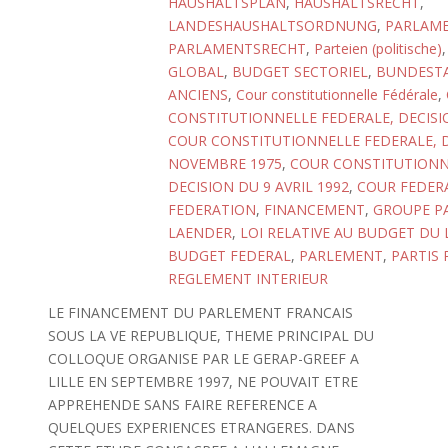
HAUSHALTSPLAN
,
HAUSHALTSRECHT
,
LANDESHAUSHALTSORDNUNG
,
PARLAM
PARLAMENTSRECHT
,
Parteien (politische)
GLOBAL
,
BUDGET SECTORIEL
,
BUNDEST
ANCIENS
,
Cour constitutionnelle Fédérale
,
CONSTITUTIONNELLE FEDERALE, DECISIO
COUR CONSTITUTIONNELLE FEDERALE, D
NOVEMBRE 1975
,
COUR CONSTITUTIONN
DECISION DU 9 AVRIL 1992
,
COUR FEDER
FEDERATION
,
FINANCEMENT
,
GROUPE P
LAENDER
,
LOI RELATIVE AU BUDGET DU
BUDGET FEDERAL
,
PARLEMENT
,
PARTIS 
REGLEMENT INTERIEUR
LE FINANCEMENT DU PARLEMENT FRANCAIS
SOUS LA VE REPUBLIQUE, THEME PRINCIPAL DU
COLLOQUE ORGANISE PAR LE GERAP-GREEF A
LILLE EN SEPTEMBRE 1997, NE POUVAIT ETRE
APPREHENDE SANS FAIRE REFERENCE A
QUELQUES EXPERIENCES ETRANGERES. DANS