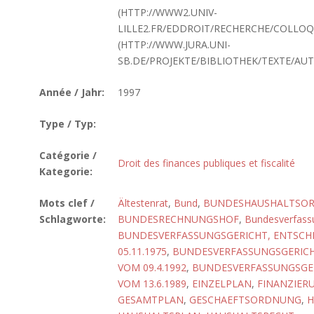
(HTTP://WWW2.UNIV-
LILLE2.FR/EDDROIT/RECHERCHE/COLLO
(HTTP://WWW.JURA.UNI-
SB.DE/PROJEKTE/BIBLIOTHEK/TEXTE/AUT
Année / Jahr:
1997
Type / Typ:
Catégorie /
Droit des finances publiques et fiscalité
Kategorie:
Mots clef /
Ältestenrat
,
Bund
,
BUNDESHAUSHALTSO
Schlagworte:
BUNDESRECHNUNGSHOF
,
Bundesverfass
BUNDESVERFASSUNGSGERICHT, ENTSCH
05.11.1975
,
BUNDESVERFASSUNGSGERICH
VOM 09.4.1992
,
BUNDESVERFASSUNGSGE
VOM 13.6.1989
,
EINZELPLAN
,
FINANZIER
GESAMTPLAN
,
GESCHAEFTSORDNUNG
,
H