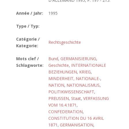
D'ALLEMAND 1995, P. 197 - 215.
Année / Jahr:
1995
Type / Typ:
Catégorie /
Rechtsgeschichte
Kategorie:
Mots clef /
Bund
,
GERMANISIERUNG
,
Schlagworte:
Geschichte
,
INTERNATIONALE
BEZIEHUNGEN
,
KRIEG
,
MINDERHEIT, NATIONALE-
,
NATION
,
NATIONALISMUS
,
POLITIKWISSENSCHAFT
,
PREUSSEN
,
Staat
,
VERFASSUNG
VOM 16.4.1871
,
CONFEDERATION
,
CONSTITUTION DU 16 AVRIL
1871
,
GERMANISATION
,