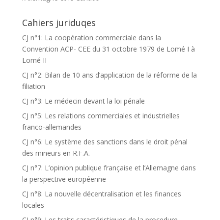
Cahiers juriduqes
CJ n°1: La coopération commerciale dans la
Convention ACP- CEE du 31 octobre 1979 de Lomé I à
Lomé II
CJ n°2: Bilan de 10 ans d’application de la réforme de la
filiation
CJ n°3: Le médecin devant la loi pénale
CJ n°5: Les relations commerciales et industrielles
franco-allemandes
CJ n°6: Le système des sanctions dans le droit pénal
des mineurs en R.F.A.
CJ n°7: L’opinion publique française et l’Allemagne dans
la perspective européenne
CJ n°8: La nouvelle décentralisation et les finances
locales
CJ n°9: Les traits caractéristiques de la procedure