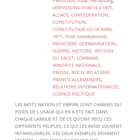
PREUSSEN
,
Staat
,
Verfassung
,
VERFASSUNG VOM 16.4.1871
,
ALSACE
,
CONFEDERATION
,
CONSTITUTION
,
CONSTITUTION DU 16 AVRIL
1871
,
Droit constitutionnel
,
FRONTIERE
,
GERMANISATION
,
GUERRE
,
HISTOIRE
,
HISTOIRE
DU DROIT
,
LORRAINE
,
MINORITE NATIONALE
,
PRUSSE
,
REICH
,
RELATIONS
FRANCO-ALLEMANDES
,
RELATIONS INTERNATIONALES
,
SCIENCE POLITIQUE
LES MOTS NATION ET EMPIRE SONT CHARGES DU
POIDS DE L'USAGE QUI EN A ETE FAIT DANS
CHAQUE LANGUE ET DE CE QU'ONT VECU CES
DIFFéRENTS PEUPLES, CE QUI LES REND SOUVENT
INTRADUISIBLES. CES DEUX EXEMPLES DONNENT