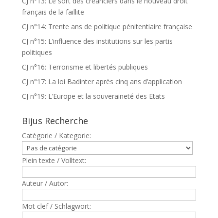
CJ n°13: Le sort des créanciers dans le nouveau droit
français de la faillite
CJ n°14: Trente ans de politique pénitentiaire française
CJ n°15: L’influence des institutions sur les partis
politiques
CJ n°16: Terrorisme et libertés publiques
CJ n°17: La loi Badinter après cinq ans d’application
CJ n°19: L’Europe et la souveraineté des Etats
Bijus Recherche
Catègorie / Kategorie:
Plein texte / Volltext:
Auteur / Autor:
Mot clef / Schlagwort: