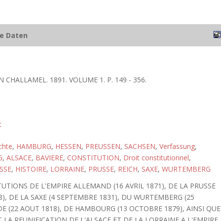
he Daten
 CHALLAMEL. 1891. VOLUME 1. P. 149 - 356.
t
chte
,
HAMBURG
,
HESSEN
,
PREUSSEN
,
SACHSEN
,
Verfassung
,
G
,
ALSACE
,
BAVIERE
,
CONSTITUTION
,
Droit constitutionnel
,
SSE
,
HISTOIRE
,
LORRAINE
,
PRUSSE
,
REICH
,
SAXE
,
WURTEMBERG
UTIONS DE L'EMPIRE ALLEMAND (16 AVRIL 1871), DE LA PRUSSE
818), DE LA SAXE (4 SEPTEMBRE 1831), DU WURTEMBERG (25
 (22 AOUT 1818), DE HAMBOURG (13 OCTOBRE 1879), AINSI QUE
 LA REUNIFICATION DE L'ALSACE ET DE LA LORRAINE A L'EMPIRE