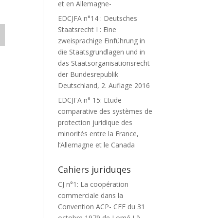
et en Allemagne-
EDCJFA n°14 : Deutsches
Staatsrecht I : Eine
zweisprachige Einführung in
die Staatsgrundlagen und in
das Staatsorganisationsrecht
der Bundesrepublik
Deutschland, 2. Auflage 2016
EDCJFA n° 15: Etude
comparative des systèmes de
protection juridique des
minorités entre la France,
l’Allemagne et le Canada
Cahiers juriduqes
CJ n°1: La coopération
commerciale dans la
Convention ACP- CEE du 31
octobre 1979 de Lomé I à