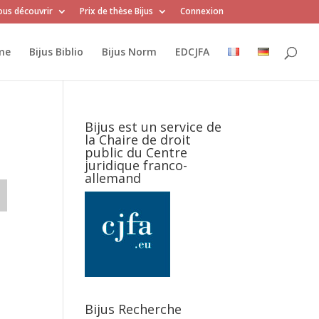
us découvrir
Prix de thèse Bijus
Connexion
me
Bijus Biblio
Bijus Norm
EDCJFA
Bijus est un service de
la Chaire de droit
public du Centre
juridique franco-
allemand
Bijus Recherche