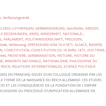
e
,
Verfassungsrecht
ELSASS-LOTHRINGEN
,
GERMANISIERUNG
,
Geschichte
,
GRENZE
,
LE BEZIEHUNGEN
,
KRIEG
,
MINDERHEIT, NATIONALE-
,
S
,
PARLAMENT
,
POLITIKWISSENSCHAFT
,
PREUSSEN
,
Staat
,
Verfassung
,
VERFASSUNG VOM 16.4.1871
,
ALSACE
,
BAVIERE
,
ON
,
CONSTITUTION
,
CONSTITUTION DU 16 AVRIL 1871
,
DOCTRINE
,
nnel
,
FRONTIERE
,
GERMANISATION
,
HISTOIRE
,
HISTOIRE DU
NE
,
MINORITE NATIONALE
,
NATIONALISME
,
PHILOSOPHIE DU
,
REICH
,
RELATIONS INTERNATIONALES
,
SCIENCE POLITIQUE
GEES EN FRANCAIS) ISSUES D'UN COLLOQUE ORGANISE PAR LES
UR LE THEME DE LA NAISSANCE DU REICH ALLEMAND. CES ETUDES
CES ET LES CONSEQUENCES DE LA FONDATION DE L'EMPIRE
ERCUSSIONS DU PROCESSUS D'UNIFICATION ALLEMANDE EN