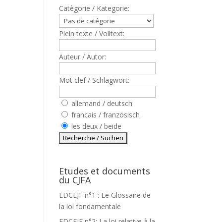
Catègorie / Kategorie:
Plein texte / Volltext:
Auteur / Autor:
Mot clef / Schlagwort:
allemand / deutsch
francais / französisch
les deux / beide
Etudes et documents
du CJFA
EDCEJF n°1 : Le Glossaire de
la loi fondamentale
EDCEJF n°2: La loi relative à la