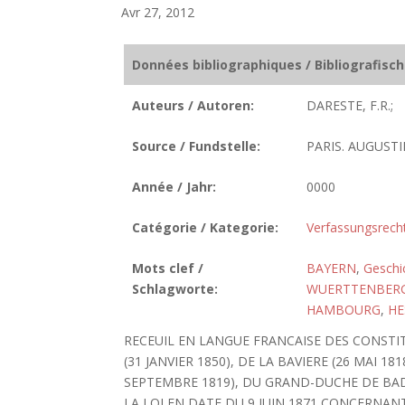
Avr 27, 2012
Données bibliographiques / Bibliografisc
Auteurs / Autoren:
DARESTE, F.R.;
Source / Fundstelle:
PARIS. AUGUSTIN
Année / Jahr:
0000
Catégorie / Kategorie:
Verfassungsrech
Mots clef /
BAYERN
,
Geschi
Schlagworte:
WUERTTENBER
HAMBOURG
,
HE
RECEUIL EN LANGUE FRANCAISE DES CONSTIT
(31 JANVIER 1850), DE LA BAVIERE (26 MAI 1
SEPTEMBRE 1819), DU GRAND-DUCHE DE BADE
LA LOI EN DATE DU 9 JUIN 1871 CONCERNANT