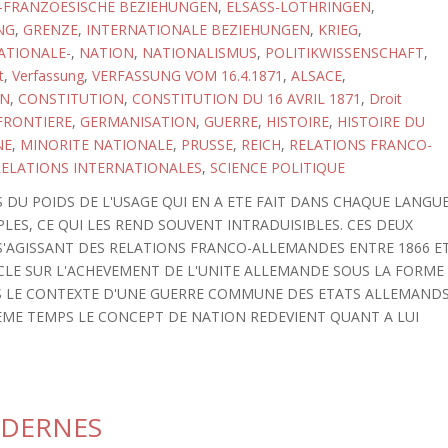
-FRANZOESISCHE BEZIEHUNGEN
,
ELSASS-LOTHRINGEN
,
NG
,
GRENZE
,
INTERNATIONALE BEZIEHUNGEN
,
KRIEG
,
ATIONALE-
,
NATION
,
NATIONALISMUS
,
POLITIKWISSENSCHAFT
,
t
,
Verfassung
,
VERFASSUNG VOM 16.4.1871
,
ALSACE
,
ON
,
CONSTITUTION
,
CONSTITUTION DU 16 AVRIL 1871
,
Droit
FRONTIERE
,
GERMANISATION
,
GUERRE
,
HISTOIRE
,
HISTOIRE DU
NE
,
MINORITE NATIONALE
,
PRUSSE
,
REICH
,
RELATIONS FRANCO-
RELATIONS INTERNATIONALES
,
SCIENCE POLITIQUE
 DU POIDS DE L'USAGE QUI EN A ETE FAIT DANS CHAQUE LANGU
PLES, CE QUI LES REND SOUVENT INTRADUISIBLES. CES DEUX
S'AGISSANT DES RELATIONS FRANCO-ALLEMANDES ENTRE 1866 E
ICLE SUR L'ACHEVEMENT DE L'UNITE ALLEMANDE SOUS LA FORME
ANS LE CONTEXTE D'UNE GUERRE COMMUNE DES ETATS ALLEMAND
EME TEMPS LE CONCEPT DE NATION REDEVIENT QUANT A LUI
ODERNES