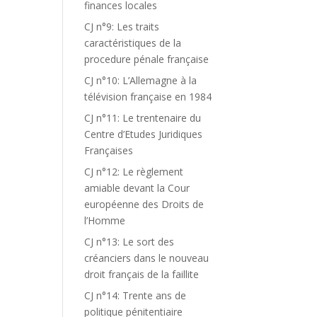
finances locales
CJ n°9: Les traits
caractéristiques de la
procedure pénale française
CJ n°10: L’Allemagne à la
télévision française en 1984
CJ n°11: Le trentenaire du
Centre d’Etudes Juridiques
Françaises
CJ n°12: Le règlement
amiable devant la Cour
européenne des Droits de
l’Homme
CJ n°13: Le sort des
créanciers dans le nouveau
droit français de la faillite
CJ n°14: Trente ans de
politique pénitentiaire