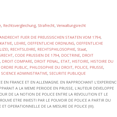
e
,
Rechtsvergleichung
,
Strafrecht
,
Verwaltungsrecht
ANDRECHT FUER DIE PREUSSISCHEN STAATEN VOM 1794
,
IKATIVE
,
LEHRE
,
OEFFENTLICHE ORDNUNG
,
OEFFENTLICHE
LIZEI
,
RECHTSLEHRE
,
RECHTSPHILOSOPHIE
,
Staat
,
SRECHT
,
CODE PRUSSIEN DE 1794
,
DOCTRINE
,
DROIT
,
DROIT COMPARE
,
DROIT PENAL
,
ETAT
,
HISTOIRE
,
HISTOIRE DU
,
ORDRE PUBLIC
,
PHILOSOPHIE DU DROIT
,
POLICE
,
PRUSSE
,
,
SCIENCE ADMINISTRATIVE
,
SECURITE PUBLIQUE
ICE EN FRANCE ET EN ALLEMAGNE. EN RAPPROCHANT L'EXPERIENC
APPARAIT A LA MEME PERIODE EN PRUSSE, L'AUTEUR DEVELOPPE
UR DE LA NOTION DE POLICE ENTRE LA REVOLUTION ET LE
E TROUVE ETRE INVESTI PAR LE POUVOIR DE POLICE A PARTIR DU
E ET OPERATIONNELLE DE LA MESURE DE POLICE (III).