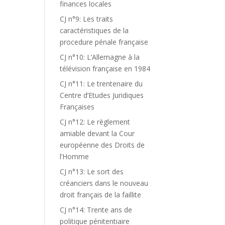
finances locales
CJ n°9: Les traits
caractéristiques de la
procedure pénale française
CJ n°10: L’Allemagne à la
télévision française en 1984
CJ n°11: Le trentenaire du
Centre d’Etudes Juridiques
Françaises
CJ n°12: Le règlement
amiable devant la Cour
européenne des Droits de
l’Homme
CJ n°13: Le sort des
créanciers dans le nouveau
droit français de la faillite
CJ n°14: Trente ans de
politique pénitentiaire