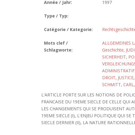
Année / Jahr:
1997
Type / Typ:
Catégorie / Kategorie:
Rechtsgeschicht
Mots clef /
ALLGEMEINES L
Schlagworte:
Geschichte
,
JUD
SICHERHEIT
,
PO
VERGLEICHUNG
ADMINISTRATIF
DROIT
,
JUSTICE
SCHMITT, CARL
L'ARTICLE PORTE SUR LES NOTIONS DE POL
FRANCAISE DU 19EME SIECLE DE CELLE QUI 
LES CHANGEMENTS QUI SE PRODUISENT AUTO
19EME SIECLE (I), L'ENJEU POLITIQUE QUI S
SIECLE DERNIER (II), LA NATURE RATIONNELL