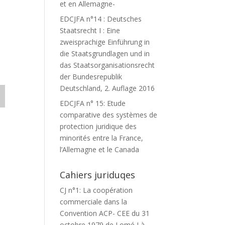
et en Allemagne-
EDCJFA n°14 : Deutsches
Staatsrecht I : Eine
zweisprachige Einführung in
die Staatsgrundlagen und in
das Staatsorganisationsrecht
der Bundesrepublik
Deutschland, 2. Auflage 2016
EDCJFA n° 15: Etude
comparative des systèmes de
protection juridique des
minorités entre la France,
l’Allemagne et le Canada
Cahiers juriduqes
CJ n°1: La coopération
commerciale dans la
Convention ACP- CEE du 31
octobre 1979 de Lomé I à