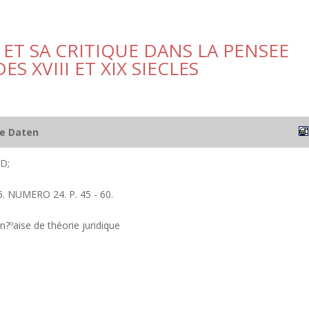
 ET SA CRITIQUE DANS LA PENSEE
S XVIII ET XIX SIECLES
he Daten
D;
. NUMERO 24. P. 45 - 60.
an?ºaise de théorie juridique