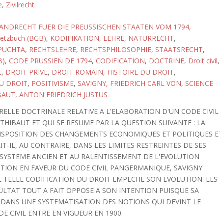
e
,
Zivilrecht
ANDRECHT FUER DIE PREUSSISCHEN STAATEN VOM 1794
,
setzbuch (BGB)
,
KODIFIKATION
,
LEHRE
,
NATURRECHT
,
PUCHTA
,
RECHTSLEHRE
,
RECHTSPHILOSOPHIE
,
STAATSRECHT
,
B)
,
CODE PRUSSIEN DE 1794
,
CODIFICATION
,
DOCTRINE
,
Droit civil
,
L
,
DROIT PRIVE
,
DROIT ROMAIN
,
HISTOIRE DU DROIT
,
U DROIT
,
POSITIVISME
,
SAVIGNY, FRIEDRICH CARL VON
,
SCIENCE
BAUT, ANTON FRIEDRICH JUSTUS
RELLE DOCTRINALE RELATIVE A L'ELABORATION D'UN CODE CIVIL
HIBAUT ET QUI SE RESUME PAR LA QUESTION SUIVANTE : LA
 DISPOSITION DES CHANGEMENTS ECONOMIQUES ET POLITIQUES E
IT-IL, AU CONTRAIRE, DANS LES LIMITES RESTREINTES DE SES
 SYSTEME ANCIEN ET AU RALENTISSEMENT DE L'EVOLUTION
ITION EN FAVEUR DU CODE CIVIL PANGERMANIQUE, SAVIGNY
E TELLE CODIFICATION DU DROIT EMPECHE SON EVOLUTION. LES
ULTAT TOUT A FAIT OPPOSE A SON INTENTION PUISQUE SA
DANS UNE SYSTEMATISATION DES NOTIONS QUI DEVINT LE
 CIVIL ENTRE EN VIGUEUR EN 1900.