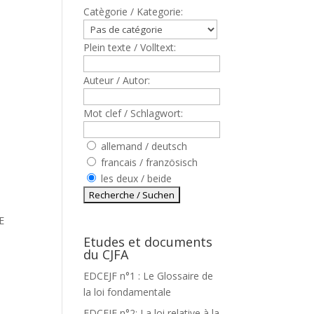
Catègorie / Kategorie:
Plein texte / Volltext:
Auteur / Autor:
Mot clef / Schlagwort:
allemand / deutsch
francais / französisch
les deux / beide
E
Etudes et documents
du CJFA
EDCEJF n°1 : Le Glossaire de
la loi fondamentale
EDCEJF n°2: La loi relative à la