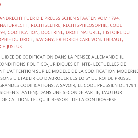
e
ANDRECHT FUER DIE PREUSSISCHEN STAATEN VOM 1794
,
NATURRECHT
,
RECHTSLEHRE
,
RECHTSPHILOSOPHIE
,
CODE
794
,
CODIFICATION
,
DOCTRINE
,
DROIT NATUREL
,
HISTOIRE DU
OPHIE DU DROIT
,
SAVIGNY, FRIEDRICH CARL VON
,
THIBAUT,
CH JUSTUS
 L'IDEE DE CODIFICATION DANS LA PENSEE ALLEMANDE. IL
ONDITIONS POLITICO-JURIDIQUES ET INTE- LECTUELLES DE
RANT L'ATTENTION SUR LE MODELE DE LA CODIFICATION MODERN
ISONS D'ETABLIR OU D'ABROGER LES LOIS" DU ROI DE PRUSSE
S GRANDES CODIFICATIONS, A SAVOIR, LE CODE PRUSSIEN DE 1794
SICHEN STAATEN). DANS UNE SECONDE PARTIE, L'AUTEUR
DIFICA- TION, TEL QU'IL RESSORT DE LA CONTROVERSE