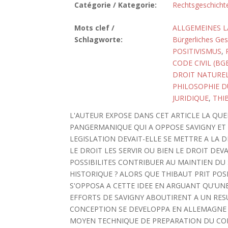
Catégorie / Kategorie:
Rechtsgeschicht
Mots clef /
ALLGEMEINES L
Schlagworte:
Bürgerliches Ge
POSITIVISMUS
,
CODE CIVIL (BG
DROIT NATURE
PHILOSOPHIE D
JURIDIQUE
,
THI
L'AUTEUR EXPOSE DANS CET ARTICLE LA QUE
PANGERMANIQUE QUI A OPPOSE SAVIGNY ET T
LEGISLATION DEVAIT-ELLE SE METTRE A LA
LE DROIT LES SERVIR OU BIEN LE DROIT DEVA
POSSIBILITES CONTRIBUER AU MAINTIEN DU
HISTORIQUE ? ALORS QUE THIBAUT PRIT POS
S'OPPOSA A CETTE IDEE EN ARGUANT QU'UN
EFFORTS DE SAVIGNY ABOUTIRENT A UN RES
CONCEPTION SE DEVELOPPA EN ALLEMAGNE 
MOYEN TECHNIQUE DE PREPARATION DU CODE