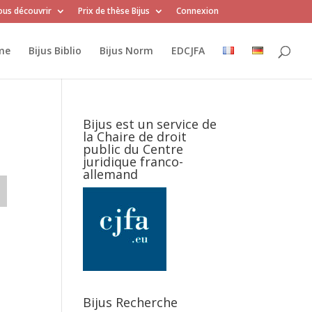
us découvrir
Prix de thèse Bijus
Connexion
me
Bijus Biblio
Bijus Norm
EDCJFA
Bijus est un service de
la Chaire de droit
public du Centre
juridique franco-
allemand
Bijus Recherche