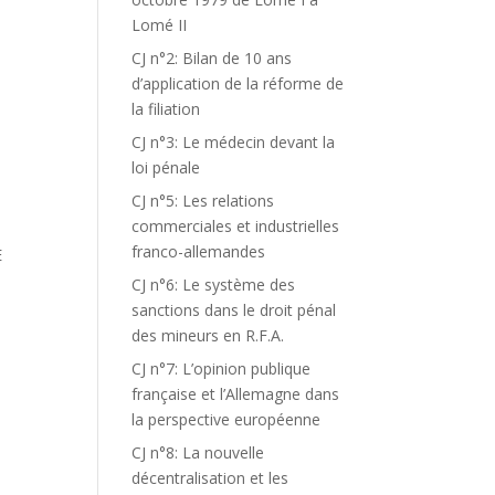
Lomé II
CJ n°2: Bilan de 10 ans
d’application de la réforme de
la filiation
CJ n°3: Le médecin devant la
loi pénale
CJ n°5: Les relations
commerciales et industrielles
franco-allemandes
E
CJ n°6: Le système des
sanctions dans le droit pénal
des mineurs en R.F.A.
CJ n°7: L’opinion publique
française et l’Allemagne dans
la perspective européenne
CJ n°8: La nouvelle
décentralisation et les