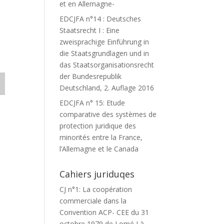
et en Allemagne-
EDCJFA n°14 : Deutsches
Staatsrecht I : Eine
zweisprachige Einführung in
die Staatsgrundlagen und in
das Staatsorganisationsrecht
der Bundesrepublik
Deutschland, 2. Auflage 2016
EDCJFA n° 15: Etude
comparative des systèmes de
protection juridique des
minorités entre la France,
l’Allemagne et le Canada
Cahiers juriduqes
CJ n°1: La coopération
commerciale dans la
Convention ACP- CEE du 31
octobre 1979 de Lomé I à