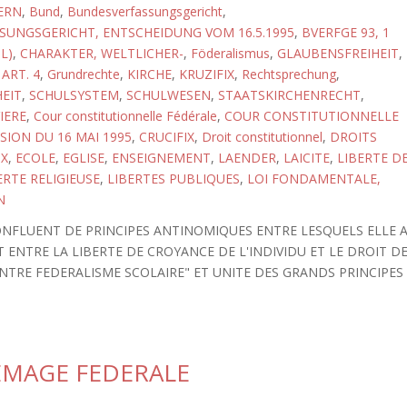
ERN
,
Bund
,
Bundesverfassungsgericht
,
UNGSGERICHT, ENTSCHEIDUNG VOM 16.5.1995
,
BVERFGE 93, 1
L)
,
CHARAKTER, WELTLICHER-
,
Föderalismus
,
GLAUBENSFREIHEIT
,
ART. 4
,
Grundrechte
,
KIRCHE
,
KRUZIFIX
,
Rechtsprechung
,
HEIT
,
SCHULSYSTEM
,
SCHULWESEN
,
STAATSKIRCHENRECHT
,
IERE
,
Cour constitutionnelle Fédérale
,
COUR CONSTITUTIONNELLE
SION DU 16 MAI 1995
,
CRUCIFIX
,
Droit constitutionnel
,
DROITS
X
,
ECOLE
,
EGLISE
,
ENSEIGNEMENT
,
LAENDER
,
LAICITE
,
LIBERTE D
ERTE RELIGIEUSE
,
LIBERTES PUBLIQUES
,
LOI FONDAMENTALE,
N
 CONFLUENT DE PRINCIPES ANTINOMIQUES ENTRE LESQUELS ELLE 
T ENTRE LA LIBERTE DE CROYANCE DE L'INDIVIDU ET LE DROIT D
T ENTRE FEDERALISME SCOLAIRE" ET UNITE DES GRANDS PRINCIPES
LEMAGE FEDERALE