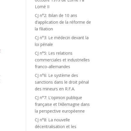
Lomé II
CJ n°2: Bilan de 10 ans
d’application de la réforme de
la filiation
CJ n°3: Le médecin devant la
loi pénale
E
CJ n°5: Les relations
commerciales et industrielles
franco-allemandes
A
CJ n°6: Le système des
E
sanctions dans le droit pénal
des mineurs en R.F.A.
CJ n°7: L’opinion publique
française et l’Allemagne dans
la perspective européenne
CJ n°8: La nouvelle
décentralisation et les