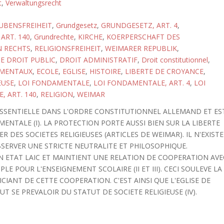
t
,
Verwaltungsrecht
UBENSFREIHEIT
,
Grundgesetz
,
GRUNDGESETZ, ART. 4
,
ART. 140
,
Grundrechte
,
KIRCHE
,
KOERPERSCHAFT DES
N RECHTS
,
RELIGIONSFREIHEIT
,
WEIMARER REPUBLIK
,
DE DROIT PUBLIC
,
DROIT ADMINISTRATIF
,
Droit constitutionnel
,
AMENTAUX
,
ECOLE
,
EGLISE
,
HISTOIRE
,
LIBERTE DE CROYANCE
,
EUSE
,
LOI FONDAMENTALE
,
LOI FONDAMENTALE, ART. 4
,
LOI
 ART. 140
,
RELIGION
,
WEIMAR
 ESSENTIELLE DANS L'ORDRE CONSTITUTIONNEL ALLEMAND ET ES
MENTALE (I). LA PROTECTION PORTE AUSSI BIEN SUR LA LIBERTE
 DES SOCIETES RELIGIEUSES (ARTICLES DE WEIMAR). IL N'EXISTE
BSERVER UNE STRICTE NEUTRALITE ET PHILOSOPHIQUE.
N ETAT LAIC ET MAINTIENT UNE RELATION DE COOPERATION AVE
E POUR L'ENSEIGNEMENT SCOLAIRE (II ET III). CECI SOULEVE LA
CIANT DE CETTE COOPERATION. C'EST AINSI QUE L'EGLISE DE
UT SE PREVALOIR DU STATUT DE SOCIETE RELIGIEUSE (IV).