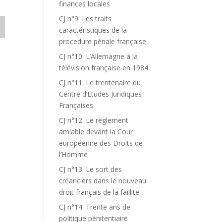
finances locales
CJ n°9: Les traits
caractéristiques de la
procedure pénale française
CJ n°10: L’Allemagne à la
télévision française en 1984
CJ n°11: Le trentenaire du
Centre d’Etudes Juridiques
Françaises
CJ n°12: Le règlement
amiable devant la Cour
européenne des Droits de
l’Homme
CJ n°13: Le sort des
créanciers dans le nouveau
droit français de la faillite
CJ n°14: Trente ans de
politique pénitentiaire