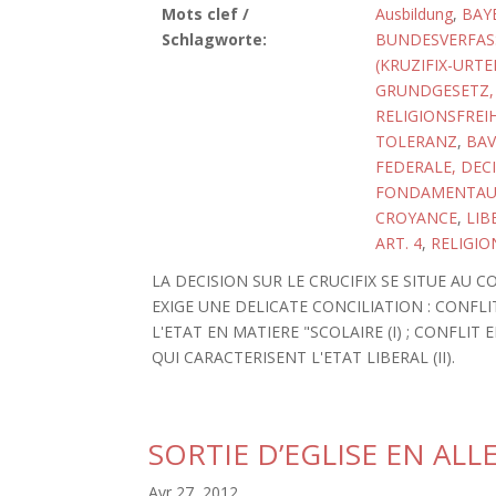
Mots clef /
Ausbildung
,
BAY
Schlagworte:
BUNDESVERFASS
(KRUZIFIX-URTEI
GRUNDGESETZ, 
RELIGIONSFREI
TOLERANZ
,
BAV
FEDERALE, DECI
FONDAMENTAU
CROYANCE
,
LIB
ART. 4
,
RELIGIO
LA DECISION SUR LE CRUCIFIX SE SITUE AU
EXIGE UNE DELICATE CONCILIATION : CONFLI
L'ETAT EN MATIERE "SCOLAIRE (I) ; CONFLI
QUI CARACTERISENT L'ETAT LIBERAL (II).
SORTIE D’EGLISE EN AL
Avr 27, 2012