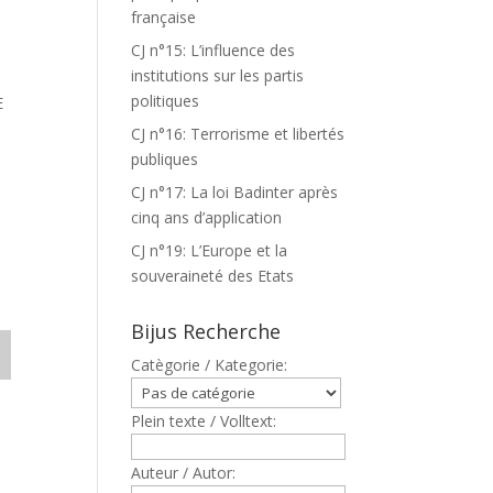
française
CJ n°15: L’influence des
institutions sur les partis
politiques
E
CJ n°16: Terrorisme et libertés
publiques
CJ n°17: La loi Badinter après
cinq ans d’application
CJ n°19: L’Europe et la
souveraineté des Etats
Bijus Recherche
Catègorie / Kategorie:
Plein texte / Volltext:
Auteur / Autor: