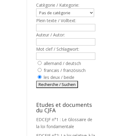
Catègorie / Kategorie:
Plein texte / Volltext:
Auteur / Autor:
Mot clef / Schlagwort:
allemand / deutsch
francais / französisch
les deux / beide
Etudes et documents
du CJFA
EDCEJF n°1 : Le Glossaire de
la loi fondamentale
EDCEJF n°2: La loi relative à la