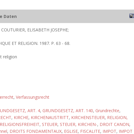
he Daten
 COUTURIER, ELISABETH JOSEPHE;
IQUE ET RELIGION. 1987. P. 63 - 68.
t religion
errecht
,
Verfassungsrecht
UNDGESETZ, ART. 4
,
GRUNDGESETZ, ART. 140
,
Grundrechte
,
RECHT
,
KIRCHE
,
KIRCHENAUSTRITT
,
KIRCHENSTEUER
,
RELIGION,
RELIGIONSFREIHEIT
,
STEUER
,
STEUER, KIRCHEN-
,
DROIT CANON
,
nnel
,
DROITS FONDAMENTAUX
,
EGLISE
,
FISCALITE
,
IMPOT
,
IMPOT