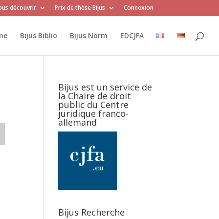
us découvrir
Prix de thèse Bijus
Connexion
me
Bijus Biblio
Bijus Norm
EDCJFA
Bijus est un service de
la Chaire de droit
public du Centre
juridique franco-
allemand
Bijus Recherche