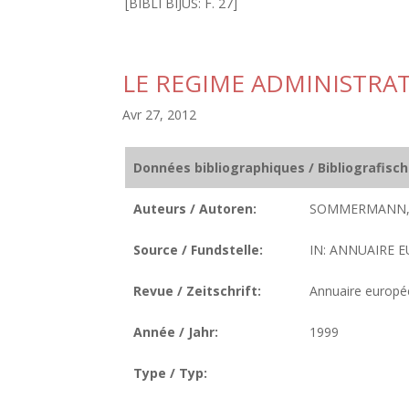
[BIBLI BIJUS: F. 27]
LE REGIME ADMINISTRAT
Avr 27, 2012
Données bibliographiques / Bibliografisc
Auteurs / Autoren:
SOMMERMANN, 
Source / Fundstelle:
IN: ANNUAIRE E
Revue / Zeitschrift:
Annuaire europée
Année / Jahr:
1999
Type / Typ: