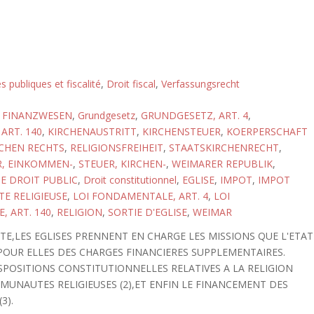
s publiques et fiscalité
,
Droit fiscal
,
Verfassungsrecht
,
FINANZWESEN
,
Grundgesetz
,
GRUNDGESETZ, ART. 4
,
ART. 140
,
KIRCHENAUSTRITT
,
KIRCHENSTEUER
,
KOERPERSCHAFT
CHEN RECHTS
,
RELIGIONSFREIHEIT
,
STAATSKIRCHENRECHT
,
R, EINKOMMEN-
,
STEUER, KIRCHEN-
,
WEIMARER REPUBLIK
,
DE DROIT PUBLIC
,
Droit constitutionnel
,
EGLISE
,
IMPOT
,
IMPOT
TE RELIGIEUSE
,
LOI FONDAMENTALE, ART. 4
,
LOI
 ART. 140
,
RELIGION
,
SORTIE D'EGLISE
,
WEIMAR
ITE,LES EGLISES PRENNENT EN CHARGE LES MISSIONS QUE L'ETAT
POUR ELLES DES CHARGES FINANCIERES SUPPLEMENTAIRES.
SPOSITIONS CONSTITUTIONNELLES RELATIVES A LA RELIGION
MMUNAUTES RELIGIEUSES (2),ET ENFIN LE FINANCEMENT DES
3).