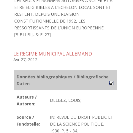
LES SEULS ETRANGERS AUTORISES A VOTER ET A
ETRE ELIGIBIBLES A L'ECHELON LOCAL SONT ET
RESTENT, DEPUIS UNE REVISION
CONSTITUTIONNELLE DE 1992, LES
RESSORTISSANTS DE L'UNION EUROPEENNE.
[BIBLI BIJUS: F. 27]
LE REGIME MUNICIPAL ALLEMAND
Avr 27, 2012
Données bibliographiques / Bibliografische
Daten
Auteurs /
DELBEZ, LOUIS;
Autoren:
Source /
IN: REVUE DU DROIT PUBLIC ET
Fundstelle:
DE LA SCIENCE POLITIQUE.
1930. P. 5 - 34.