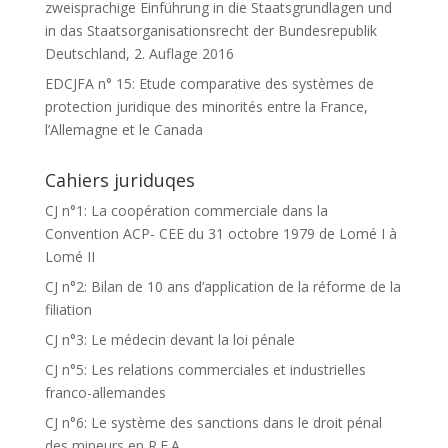
zweisprachige Einführung in die Staatsgrundlagen und
in das Staatsorganisationsrecht der Bundesrepublik
Deutschland, 2. Auflage 2016
EDCJFA n° 15: Etude comparative des systèmes de
protection juridique des minorités entre la France,
l’Allemagne et le Canada
Cahiers juriduqes
CJ n°1: La coopération commerciale dans la
Convention ACP- CEE du 31 octobre 1979 de Lomé I à
Lomé II
CJ n°2: Bilan de 10 ans d’application de la réforme de la
filiation
CJ n°3: Le médecin devant la loi pénale
CJ n°5: Les relations commerciales et industrielles
franco-allemandes
CJ n°6: Le système des sanctions dans le droit pénal
des mineurs en R.F.A.