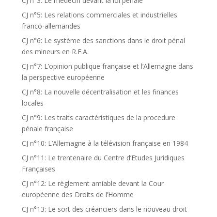
CJ n°3: Le médecin devant la loi pénale
CJ n°5: Les relations commerciales et industrielles
franco-allemandes
CJ n°6: Le système des sanctions dans le droit pénal
des mineurs en R.F.A.
CJ n°7: L’opinion publique française et l’Allemagne dans
la perspective européenne
CJ n°8: La nouvelle décentralisation et les finances
locales
CJ n°9: Les traits caractéristiques de la procedure
pénale française
CJ n°10: L’Allemagne à la télévision française en 1984
CJ n°11: Le trentenaire du Centre d’Etudes Juridiques
Françaises
CJ n°12: Le règlement amiable devant la Cour
européenne des Droits de l’Homme
CJ n°13: Le sort des créanciers dans le nouveau droit