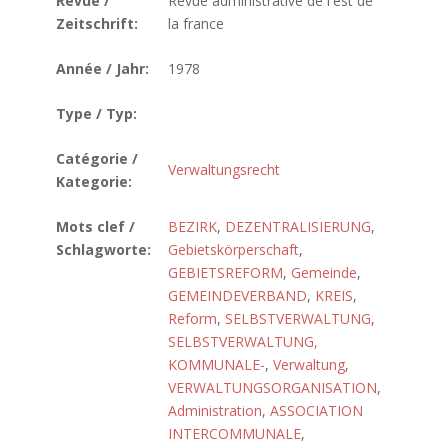
Revue /
Revue administrative de l'est de
Zeitschrift:
la france
Année / Jahr:
1978
Type / Typ:
Catégorie /
Verwaltungsrecht
Kategorie:
Mots clef /
BEZIRK
,
DEZENTRALISIERUNG
,
Schlagworte:
Gebietskörperschaft
,
GEBIETSREFORM
,
Gemeinde
,
GEMEINDEVERBAND
,
KREIS
,
Reform
,
SELBSTVERWALTUNG
,
SELBSTVERWALTUNG,
KOMMUNALE-
,
Verwaltung
,
VERWALTUNGSORGANISATION
,
Administration
,
ASSOCIATION
INTERCOMMUNALE
,