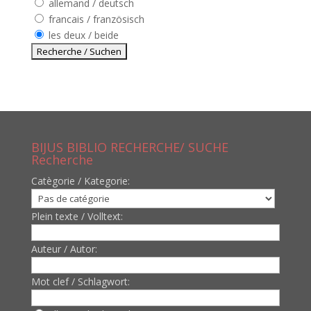
allemand / deutsch
francais / französisch
les deux / beide
BIJUS BIBLIO RECHERCHE/ SUCHE
Recherche
Catègorie / Kategorie:
Plein texte / Volltext:
Auteur / Autor:
Mot clef / Schlagwort: