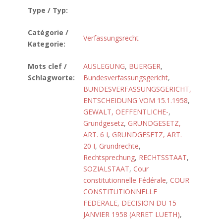
Type / Typ:
Catégorie /
Verfassungsrecht
Kategorie:
Mots clef /
AUSLEGUNG
,
BUERGER
,
Schlagworte:
Bundesverfassungsgericht
,
BUNDESVERFASSUNGSGERICHT,
ENTSCHEIDUNG VOM 15.1.1958
,
GEWALT, OEFFENTLICHE-
,
Grundgesetz
,
GRUNDGESETZ,
ART. 6 I
,
GRUNDGESETZ, ART.
20 I
,
Grundrechte
,
Rechtsprechung
,
RECHTSSTAAT
,
SOZIALSTAAT
,
Cour
constitutionnelle Fédérale
,
COUR
CONSTITUTIONNELLE
FEDERALE, DECISION DU 15
JANVIER 1958 (ARRET LUETH)
,