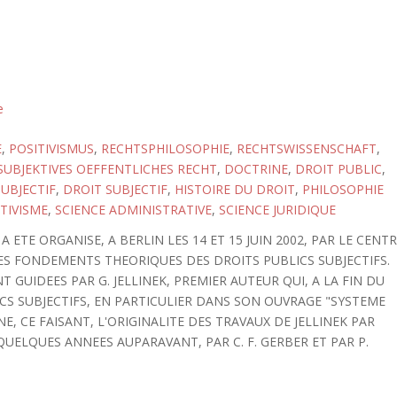
e
E
,
POSITIVISMUS
,
RECHTSPHILOSOPHIE
,
RECHTSWISSENSCHAFT
,
SUBJEKTIVES OEFFENTLICHES RECHT
,
DOCTRINE
,
DROIT PUBLIC
,
SUBJECTIF
,
DROIT SUBJECTIF
,
HISTOIRE DU DROIT
,
PHILOSOPHIE
TIVISME
,
SCIENCE ADMINISTRATIVE
,
SCIENCE JURIDIQUE
 ETE ORGANISE, A BERLIN LES 14 ET 15 JUIN 2002, PAR LE CENT
ES FONDEMENTS THEORIQUES DES DROITS PUBLICS SUBJECTIFS.
T GUIDEES PAR G. JELLINEK, PREMIER AUTEUR QUI, A LA FIN DU
LICS SUBJECTIFS, EN PARTICULIER DANS SON OUVRAGE "SYSTEME
NE, CE FAISANT, L'ORIGINALITE DES TRAVAUX DE JELLINEK PAR
UELQUES ANNEES AUPARAVANT, PAR C. F. GERBER ET PAR P.