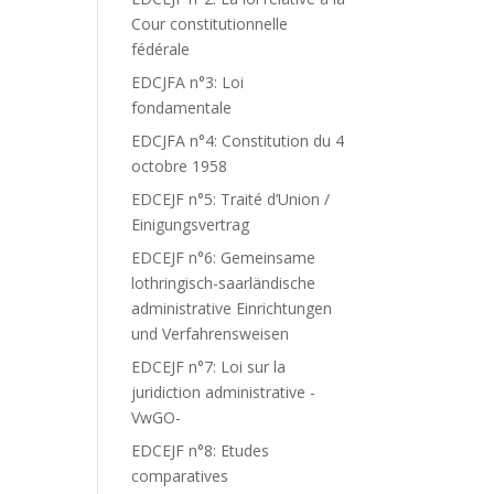
Cour constitutionnelle
fédérale
EDCJFA n°3: Loi
fondamentale
EDCJFA n°4: Constitution du 4
octobre 1958
EDCEJF n°5: Traité d’Union /
Einigungsvertrag
EDCEJF n°6: Gemeinsame
lothringisch-saarländische
administrative Einrichtungen
und Verfahrensweisen
EDCEJF n°7: Loi sur la
juridiction administrative -
VwGO-
EDCEJF n°8: Etudes
comparatives