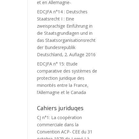
et en Allemagne-
EDCJFA n°14 : Deutsches
Staatsrecht I : Eine
zweisprachige Einführung in
die Staatsgrundlagen und in
das Staatsorganisationsrecht
der Bundesrepublik
Deutschland, 2. Auflage 2016
EDCJFA n° 15: Etude
comparative des systèmes de
protection juridique des
minorités entre la France,
l’Allemagne et le Canada
Cahiers juriduqes
CJ n°1: La coopération
commerciale dans la
Convention ACP- CEE du 31
octobre 1979 de Lomé I à