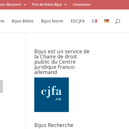
us découvrir
Prix de thèse Bijus
Connexion
me
Bijus Biblio
Bijus Norm
EDCJFA
Bijus est un service de
la Chaire de droit
public du Centre
juridique franco-
allemand
Bijus Recherche