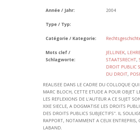
Année / Jahr:
2004
Type / Typ:
Catégorie / Kategorie:
Rechtsgeschicht
Mots clef /
JELLINEK
,
LEHR
Schlagworte:
STAATSRECHT
,
DROIT PUBLIC 
DU DROIT
,
POSI
REALISEE DANS LE CADRE DU COLLOQUE QUI A
MARC BLOCH, CETTE ETUDE A POUR OBJET L
LES REFLEXIONS DE L'AUTEUR A CE SUJET SON
XIXE SIECLE, A DOGMATISE LES DROITS PUB
DES DROITS PUBLICS SUBJECTIFS". IL SOULIG
RAPPORT, NOTAMMENT A CEUX ENTREPRIS, Q
LABAND.