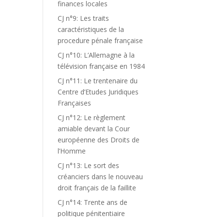
finances locales
CJ n°9: Les traits
caractéristiques de la
procedure pénale française
CJ n°10: L’Allemagne à la
télévision française en 1984
CJ n°11: Le trentenaire du
Centre d’Etudes Juridiques
Françaises
CJ n°12: Le règlement
amiable devant la Cour
européenne des Droits de
l’Homme
CJ n°13: Le sort des
créanciers dans le nouveau
droit français de la faillite
CJ n°14: Trente ans de
politique pénitentiaire