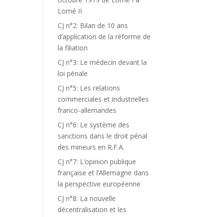
Lomé II
CJ n°2: Bilan de 10 ans
d’application de la réforme de
la filiation
CJ n°3: Le médecin devant la
loi pénale
CJ n°5: Les relations
commerciales et industrielles
franco-allemandes
CJ n°6: Le système des
sanctions dans le droit pénal
des mineurs en R.F.A.
CJ n°7: L’opinion publique
française et l’Allemagne dans
la perspective européenne
CJ n°8: La nouvelle
décentralisation et les