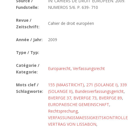
Source /
IN: CAHIERS DE DROIT EUROPEEN. 2009.
Fundstelle:
NUMEROS 5/6. P. 639- 710
Revue /
Cahier de droit européen
Zeitschrift:
Année / Jahr:
2009
Type / Typ:
Catégorie /
Europarecht
,
Verfassungsrecht
Kategorie:
Mots clef /
155 (MAASTRICHT)
,
271 (SOLANGE I)
,
339
Schlagworte:
(SOLANGE II)
,
Bundesverfassungsgericht
,
BVERFGE 37
,
BVERFGE 73
,
BVERFGE 89
,
EUROPAEISCHE GEMEINSCHAFT
,
Rechtsprechung
,
VERFASSUNGSMAESSIGKEITSKONTROLLE
VERTRAG VON LISSABON
,