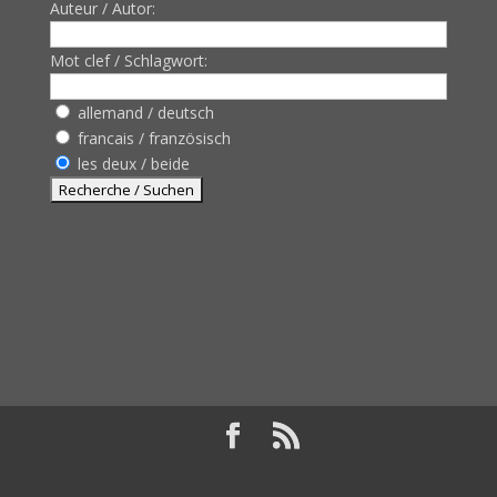
Auteur / Autor:
Mot clef / Schlagwort:
allemand / deutsch
francais / französisch
les deux / beide
Design de
Elegant Themes
| Propulsé par