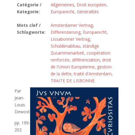
Catégorie /
Allgemeines
,
Droit européen
,
Kategorie:
Europarecht
,
Généralités
Mots clef /
Amsterdamer Vertrag
,
Schlagworte:
Differenzierung
,
Europarecht
,
Lissabonner Vertrag
,
Schuldenabbau
,
ständige
Zusammenarbeit
,
coopération
renforcée
,
différenciation
,
droit
de l'Union Européenne
,
gestion
de la dette
,
traité d'Amsterdam
,
TRAITE DE LISBONNE
Par
Jean-
Louis
Dewost
pp. 199-
202