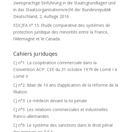
zweisprachige Einführung in die Staatsgrundlagen und
in das Staatsorganisationsrecht der Bundesrepublik
Deutschland, 2. Auflage 2016
EDCJFA n° 15: Etude comparative des systèmes de
protection juridique des minorités entre la France,
l’Allemagne et le Canada
Cahiers juriduqes
CJ n°1: La coopération commerciale dans la
Convention ACP- CEE du 31 octobre 1979 de Lomé I à
Lomé II
CJ n°2: Bilan de 10 ans d’application de la réforme de la
filiation
CJ n°3: Le médecin devant la loi pénale
CJ n°5: Les relations commerciales et industrielles
franco-allemandes
CJ n°6: Le système des sanctions dans le droit pénal
des mineurs en R.F.A.