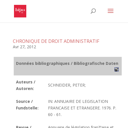
CHRONIQUE DE DROIT ADMINISTRATIF
Avr 27, 2012
Données bibliographiques / Bibliografische Daten
Auteurs /
SCHNEIDER, PETER;
Autoren:
Source /
IN: ANNUAIRE DE LEGISLATION
Fundstelle:
FRANCAISE ET ETRANGERE. 1976. P.
60 - 61.
Revue /
Annuaire de législation fran?ºaise et