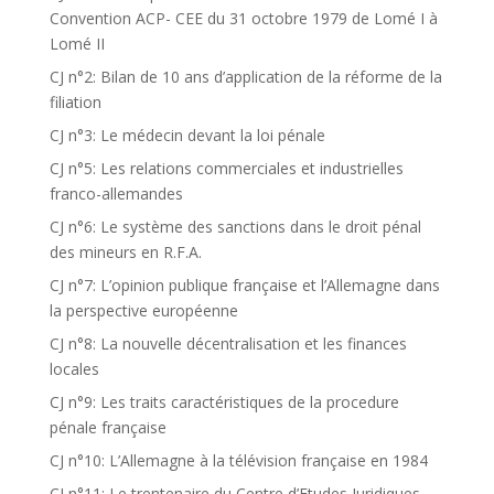
Convention ACP- CEE du 31 octobre 1979 de Lomé I à
Lomé II
CJ n°2: Bilan de 10 ans d’application de la réforme de la
filiation
CJ n°3: Le médecin devant la loi pénale
CJ n°5: Les relations commerciales et industrielles
franco-allemandes
CJ n°6: Le système des sanctions dans le droit pénal
des mineurs en R.F.A.
CJ n°7: L’opinion publique française et l’Allemagne dans
la perspective européenne
CJ n°8: La nouvelle décentralisation et les finances
locales
CJ n°9: Les traits caractéristiques de la procedure
pénale française
CJ n°10: L’Allemagne à la télévision française en 1984
CJ n°11: Le trentenaire du Centre d’Etudes Juridiques