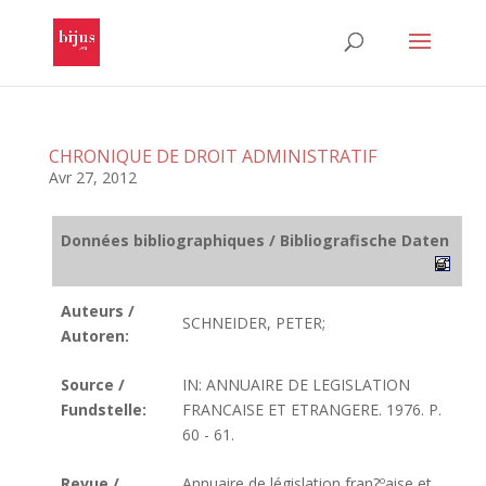
CHRONIQUE DE DROIT ADMINISTRATIF
Avr 27, 2012
Données bibliographiques / Bibliografische Daten
Auteurs /
SCHNEIDER, PETER;
Autoren:
Source /
IN: ANNUAIRE DE LEGISLATION
Fundstelle:
FRANCAISE ET ETRANGERE. 1976. P.
60 - 61.
Revue /
Annuaire de législation fran?ºaise et