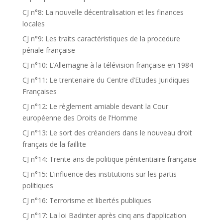
CJ n°8: La nouvelle décentralisation et les finances
locales
CJ n°9: Les traits caractéristiques de la procedure
pénale française
CJ n°10: L’Allemagne à la télévision française en 1984
CJ n°11: Le trentenaire du Centre d’Etudes Juridiques
Françaises
CJ n°12: Le règlement amiable devant la Cour
européenne des Droits de l’Homme
CJ n°13: Le sort des créanciers dans le nouveau droit
français de la faillite
CJ n°14: Trente ans de politique pénitentiaire française
CJ n°15: L’influence des institutions sur les partis
politiques
CJ n°16: Terrorisme et libertés publiques
CJ n°17: La loi Badinter après cinq ans d’application