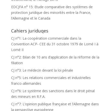
EDCJFA n° 15: Etude comparative des systèmes de
protection juridique des minorités entre la France,
l’Allemagne et le Canada
Cahiers juriduqes
CJ n°1: La coopération commerciale dans la
Convention ACP- CEE du 31 octobre 1979 de Lomé I à
Lomé II
CJ n°2: Bilan de 10 ans d’application de la réforme de la
filiation
CJ n°3: Le médecin devant la loi pénale
CJ n°5: Les relations commerciales et industrielles
franco-allemandes
CJ n°6: Le système des sanctions dans le droit pénal
des mineurs en R.F.A.
CJ n°7: L’opinion publique française et l’Allemagne dans
la perspective européenne