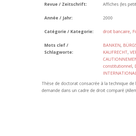
Revue / Zeitschrift:
Affiches (les peti
Année / Jahr:
2000
Catégorie / Kategorie:
droit bancaire
,
F
Mots clef /
BANKEN
,
BÜRG
Schlagworte:
KAUFRECHT
,
VE
CAUTIONNEME
constitutionnel
,
INTERNATIONA
Thèse de doctorat consacrée à la technique de l
demande dans un cadre de droit comparé (Allemag