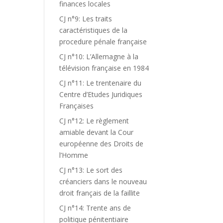
finances locales
CJ n°9: Les traits
caractéristiques de la
procedure pénale française
CJ n°10: L’Allemagne à la
télévision française en 1984
CJ n°11: Le trentenaire du
Centre d’Etudes Juridiques
Françaises
CJ n°12: Le règlement
amiable devant la Cour
européenne des Droits de
l’Homme
CJ n°13: Le sort des
créanciers dans le nouveau
droit français de la faillite
CJ n°14: Trente ans de
politique pénitentiaire