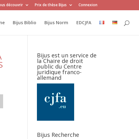
us découvrir
Prix de thèse Bijus
Connexion
me
Bijus Biblio
Bijus Norm
EDCJFA
À
Bijus est un service de
la Chaire de droit
S
public du Centre
juridique franco-
allemand
Bijus Recherche