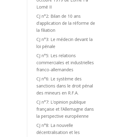
Lomé II
CJ n°2: Bilan de 10 ans
d’application de la réforme de
la filiation
CJ n°3: Le médecin devant la
loi pénale
CJ n°5: Les relations
commerciales et industrielles
franco-allemandes
CJ n°6: Le système des
sanctions dans le droit pénal
des mineurs en R.F.A.
CJ n°7: L’opinion publique
française et l’Allemagne dans
la perspective européenne
CJ n°8: La nouvelle
décentralisation et les