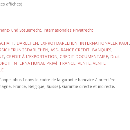
tes affiches)
inanz- und Steuerrecht
,
Internationales Privatrecht
SCHAFT
,
DARLEHEN
,
EXPROTDARLEHEN
,
INTERNATIONALER KAUF
RSICHERUNGSDARLEHEN
,
ASSURANCE CREDIT
,
BANQUES
,
NT
,
CRÉDIT À L'EXPORTATION
,
CREDIT DOCUMENTAIRE
,
Droit
DROIT INTERNATIONAL PRIVé
,
FRANCE
,
VENTE
,
VENTE
LE
´appel abusif dans le cadre de la garantie bancaire à première
ne, France, Belgique, Suisse). Garantie directe et indirecte.