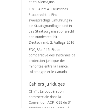
et en Allemagne-
EDCJFA n°14 : Deutsches
Staatsrecht I : Eine
zweisprachige Einführung in
die Staatsgrundlagen und in
das Staatsorganisationsrecht
der Bundesrepublik
Deutschland, 2. Auflage 2016
EDCJFA n° 15: Etude
comparative des systèmes de
protection juridique des
minorités entre la France,
l’Allemagne et le Canada
Cahiers juriduqes
CJ n°1: La coopération
commerciale dans la
Convention ACP- CEE du 31
octobre 1979 de Lomé I à