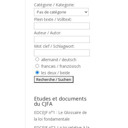
Catègorie / Kategorie:
Plein texte / Volltext:
Auteur / Autor:
,
Mot clef / Schlagwort:
allemand / deutsch
francais / französisch
les deux / beide
Etudes et documents
du CJFA
EDCEJF n°1 : Le Glossaire de
la loi fondamentale
EDCEJF n°2: La loi relative à la