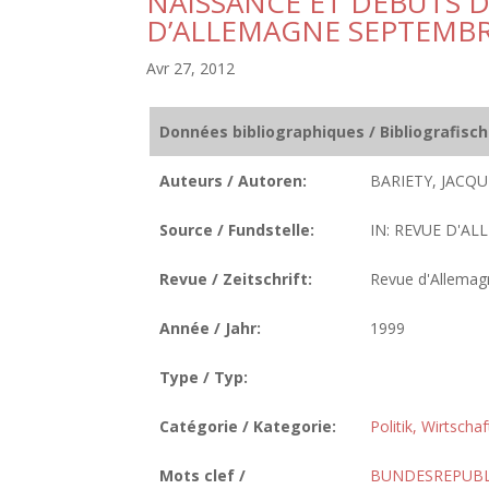
NAISSANCE ET DEBUTS D
D’ALLEMAGNE SEPTEMBR
Avr 27, 2012
Données bibliographiques / Bibliografisc
Auteurs / Autoren:
BARIETY, JACQU
Source / Fundstelle:
IN: REVUE D'ALL
Revue / Zeitschrift:
Revue d'Allemag
Année / Jahr:
1999
Type / Typ:
Catégorie / Kategorie:
Politik, Wirtscha
Mots clef /
BUNDESREPUBL