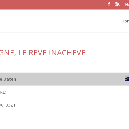
No
Ho
GNE, LE REVE INACHEVE
he Daten
RE;
0, 332 P.