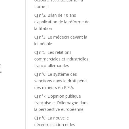
Lomé II
CJ n°2: Bilan de 10 ans
d’application de la réforme de
la filiation
CJ n°3: Le médecin devant la
loi pénale
CJ n°5: Les relations
commerciales et industrielles
franco-allemandes
E
E
CJ n°6: Le système des
sanctions dans le droit pénal
des mineurs en R.F.A.
CJ n°7: L’opinion publique
S
française et l’Allemagne dans
la perspective européenne
CJ n°8: La nouvelle
décentralisation et les