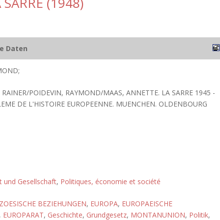
SARRE (1948)
he Daten
MOND;
 RAINER/POIDEVIN, RAYMOND/MAAS, ANNETTE. LA SARRE 1945 -
LEME DE L'HISTOIRE EUROPEENNE. MUENCHEN. OLDENBOURG
ft und Gesellschaft
,
Politiques, économie et société
ZOESISCHE BEZIEHUNGEN
,
EUROPA
,
EUROPAEISCHE
,
EUROPARAT
,
Geschichte
,
Grundgesetz
,
MONTANUNION
,
Politik
,