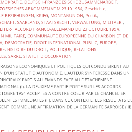
EMOKRATIE
,
DEUTSCH-FRANZOESISCHE ZUSAMMENARBEIT
,
ZOESISCHES ABKOMMEN VOM 23.10.1954
,
Geschichte
,
LE BEZIEHUNGEN
,
KRIEG
,
MONTANUNION
,
Politik
,
SCHAFT
,
SAARLAND
,
STAATSRECHT
,
VERWALTUNG, MILITAER-
,
EITER-
,
ACCORD FRANCO-ALLEMAND DU 23 OCTOBRE 1954
,
N MILITAIRE
,
COMMUNAUTE EUROPEENNE DU CHARBON ET DE
CA
,
DEMOCRATIE
,
DROIT INTERNATIONAL PUBLIC
,
EUROPE
,
RE
,
HISTOIRE DU DROIT
,
POLITIQUE
,
RELATIONS
LES
,
SARRE
,
STATUT D'OCCUPATION
 RAISONS ECONOMIQUES ET POLITIQUES QUI CONDUISIRENT AU
N D'UN STATUT D'AUTONOMIE, L'AUTEUR S'INTERESSE DANS UN
PRINCIPAUX PARTIS ALLEMANDS FACE AU DETACHEMENT
ATIONAL (I). LA DEUXIEME PARTIE PORTE SUR LES ACCORDS
CTOBRE 1954 ACCEPTES A CONTRE-COEUR PAR LE CHANCELIER
LENTES IMMEDIATES (II). DANS CE CONTEXTE, LES RESULTATS D
ENT COMME UNE AFFIRMATION DE LA GERMANITE SARROISE (III)