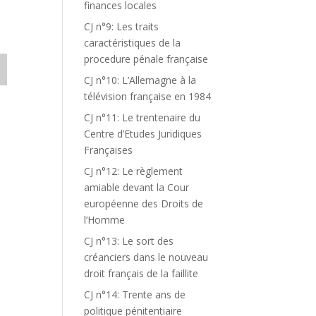
finances locales
CJ n°9: Les traits
caractéristiques de la
procedure pénale française
CJ n°10: L’Allemagne à la
télévision française en 1984
CJ n°11: Le trentenaire du
Centre d’Etudes Juridiques
Françaises
CJ n°12: Le règlement
amiable devant la Cour
européenne des Droits de
l’Homme
CJ n°13: Le sort des
créanciers dans le nouveau
droit français de la faillite
CJ n°14: Trente ans de
politique pénitentiaire