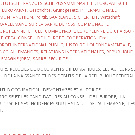
DEUTSCH-FRANZOESISCHE ZUSAMMENARBEIT
,
EUROPAEISCHE
,
EUROPARAT
,
Geschichte
,
Grundgesetz
,
INTERNATIONALE
MONTANUNION
,
Politik
,
SAARLAND
,
SICHERHEIT
,
Wirtschaft
,
-ALLEMAND SUR LA SARRE DE 1955
,
COMMUNAUTE
ROPEENNE, CF. CEE
,
COMMUNAUTE EUROPEENNE DU CHARBON
CF. CECA
,
CONSEIL DE L'EUROPE
,
COOPERATION
,
Droit
DROIT INTERNATIONAL PUBLIC
,
HISTOIRE
,
LOI FONDAMENTALE
,
ANCO-ALLEMANDES
,
RELATIONS INTERNATIONALES
,
REPUBLIQUE
LEMAGNE (RFA)
,
SARRE
,
SECURITE
IEURS RECUEILS DE DOCUMENTS DIPLOMATIQUES, LES AUTEURS S
 DE LA NAISSANCE ET DES DEBUTS DE LA REPUBLIQUE FEDERAL
ATUT D'OCCUPATION, -DEMONTAGES ET AUTORITE
RROISE ET LES CANDIDATURES AU CONSEIL DE L'EUROPE, -LA
1950 ET SES INCIDENCES SUR LE STATUT DE L'ALLEMAGNE, -LE
T.