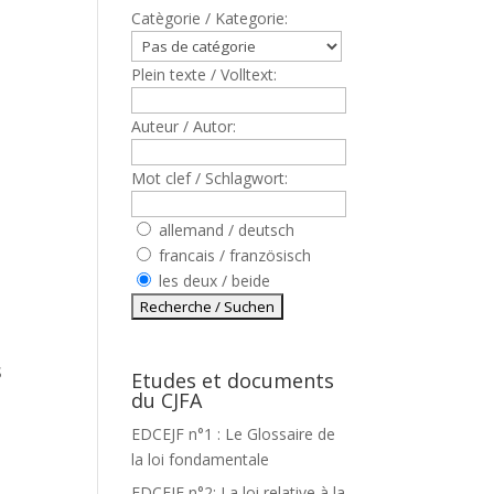
Catègorie / Kategorie:
Plein texte / Volltext:
Auteur / Autor:
Mot clef / Schlagwort:
allemand / deutsch
francais / französisch
les deux / beide
S
Etudes et documents
du CJFA
EDCEJF n°1 : Le Glossaire de
la loi fondamentale
EDCEJF n°2: La loi relative à la