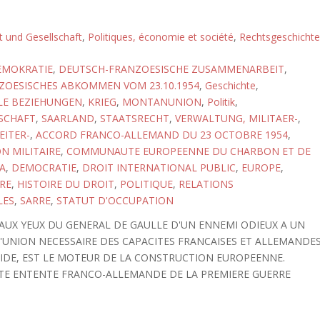
ft und Gesellschaft
,
Politiques, économie et société
,
Rechtsgeschichte
EMOKRATIE
,
DEUTSCH-FRANZOESISCHE ZUSAMMENARBEIT
,
ZOESISCHES ABKOMMEN VOM 23.10.1954
,
Geschichte
,
LE BEZIEHUNGEN
,
KRIEG
,
MONTANUNION
,
Politik
,
SCHAFT
,
SAARLAND
,
STAATSRECHT
,
VERWALTUNG, MILITAER-
,
EITER-
,
ACCORD FRANCO-ALLEMAND DU 23 OCTOBRE 1954
,
N MILITAIRE
,
COMMUNAUTE EUROPEENNE DU CHARBON ET DE
CA
,
DEMOCRATIE
,
DROIT INTERNATIONAL PUBLIC
,
EUROPE
,
RE
,
HISTOIRE DU DROIT
,
POLITIQUE
,
RELATIONS
LES
,
SARRE
,
STATUT D'OCCUPATION
AUX YEUX DU GENERAL DE GAULLE D'UN ENNEMI ODIEUX A UN
 L'UNION NECESSAIRE DES CAPACITES FRANCAISES ET ALLEMANDE
IDE, EST LE MOTEUR DE LA CONSTRUCTION EUROPEENNE.
TTE ENTENTE FRANCO-ALLEMANDE DE LA PREMIERE GUERRE