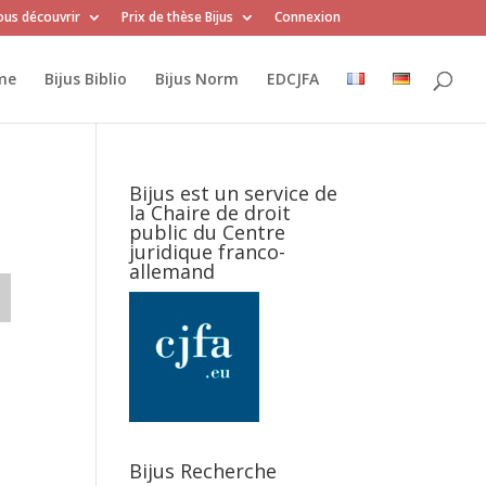
us découvrir
Prix de thèse Bijus
Connexion
me
Bijus Biblio
Bijus Norm
EDCJFA
Bijus est un service de
la Chaire de droit
public du Centre
juridique franco-
allemand
Bijus Recherche