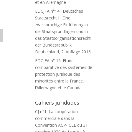
et en Allemagne-
EDCJFA n°14 : Deutsches
Staatsrecht I : Eine
zweisprachige Einführung in
die Staatsgrundlagen und in
das Staatsorganisationsrecht
der Bundesrepublik
Deutschland, 2. Auflage 2016
EDCJFA n° 15: Etude
comparative des systèmes de
protection juridique des
minorités entre la France,
l’Allemagne et le Canada
Cahiers juriduqes
CJ n°1: La coopération
commerciale dans la
Convention ACP- CEE du 31
octobre 1979 de Lomé I à