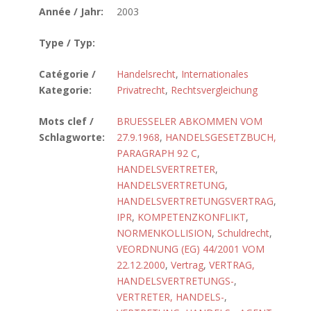
Année / Jahr:
2003
Type / Typ:
Catégorie /
Handelsrecht
,
Internationales
Kategorie:
Privatrecht
,
Rechtsvergleichung
Mots clef /
BRUESSELER ABKOMMEN VOM
Schlagworte:
27.9.1968
,
HANDELSGESETZBUCH,
PARAGRAPH 92 C
,
HANDELSVERTRETER
,
HANDELSVERTRETUNG
,
HANDELSVERTRETUNGSVERTRAG
,
IPR
,
KOMPETENZKONFLIKT
,
NORMENKOLLISION
,
Schuldrecht
,
VEORDNUNG (EG) 44/2001 VOM
22.12.2000
,
Vertrag
,
VERTRAG,
HANDELSVERTRETUNGS-
,
VERTRETER, HANDELS-
,