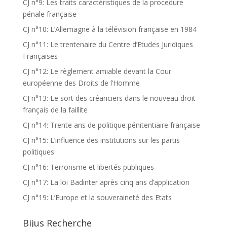
CJ n°9: Les traits caractéristiques de la procedure
pénale française
CJ n°10: L’Allemagne à la télévision française en 1984
CJ n°11: Le trentenaire du Centre d’Etudes Juridiques
Françaises
CJ n°12: Le règlement amiable devant la Cour
européenne des Droits de l’Homme
CJ n°13: Le sort des créanciers dans le nouveau droit
français de la faillite
CJ n°14: Trente ans de politique pénitentiaire française
CJ n°15: L’influence des institutions sur les partis
politiques
CJ n°16: Terrorisme et libertés publiques
CJ n°17: La loi Badinter après cinq ans d’application
CJ n°19: L’Europe et la souveraineté des Etats
Bijus Recherche