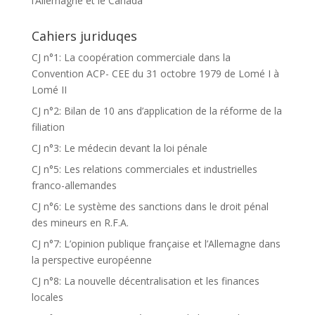
l’Allemagne et le Canada
Cahiers juriduqes
CJ n°1: La coopération commerciale dans la
Convention ACP- CEE du 31 octobre 1979 de Lomé I à
Lomé II
CJ n°2: Bilan de 10 ans d’application de la réforme de la
filiation
CJ n°3: Le médecin devant la loi pénale
CJ n°5: Les relations commerciales et industrielles
franco-allemandes
CJ n°6: Le système des sanctions dans le droit pénal
des mineurs en R.F.A.
CJ n°7: L’opinion publique française et l’Allemagne dans
la perspective européenne
CJ n°8: La nouvelle décentralisation et les finances
locales