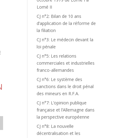
Lomé II
CJ n°2: Bilan de 10 ans
d’application de la réforme de
la filiation
CJ n°3: Le médecin devant la
loi pénale
E
CJ n°5: Les relations
commerciales et industrielles
franco-allemandes
CJ n°6: Le système des
N
sanctions dans le droit pénal
des mineurs en R.F.A.
CJ n°7: L’opinion publique
française et l’Allemagne dans
la perspective européenne
CJ n°8: La nouvelle
décentralisation et les