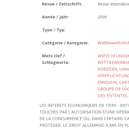
Revue / Zeitschrift:
Revue internatio
Année / Jahr:
2006
Type / Typ:
Catégorie / Kategorie:
Wettbewerbsrec
Mots clef /
ANFECHTUNGS
Schlagworte:
WETTBEWERBSB
KONZERN
,
Unte
VERPFLICHTUN
EMISSION
,
CAR
GROUPE DE SOC
DES ENTENTES
LES INTERETS ECONOMIQUES DE TIERS - ENT
TOUCHES PAR L'AUTORISATION D'UNE OPER
DE LA CONCURRENCE OU, DANS CERTAINS CA
PROTEGER, LE DROIT ALLEMAND A MIS EN PL