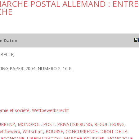
MARCHE POSTAL ALLEMAND : ENTRE
CHE
he Daten
BELLE;
KING PAPER. 2004. NUMERO 2. 16 P.
omie et société
,
Wettbewerbsrecht
URRENZ
,
MONOPOL
,
POST
,
PRIVATISIERUNG
,
REGULIERUNG
,
ettbewerb
,
Wirtschaft
,
BOURSE
,
CONCURRENCE
,
DROIT DE LA
,
ECONOMIE
,
LIBERALISATION
,
MARCHE BOURSIER
,
MONOPOLE
,