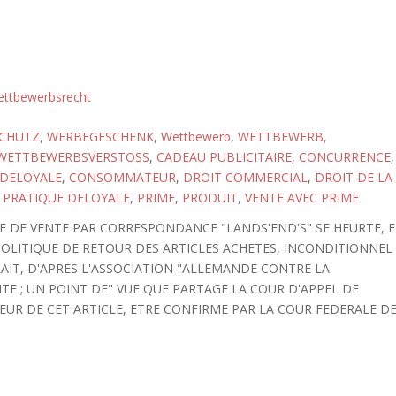
ttbewerbsrecht
CHUTZ
,
WERBEGESCHENK
,
Wettbewerb
,
WETTBEWERB,
WETTBEWERBSVERSTOSS
,
CADEAU PUBLICITAIRE
,
CONCURRENCE
,
DELOYALE
,
CONSOMMATEUR
,
DROIT COMMERCIAL
,
DROIT DE LA
,
PRATIQUE DELOYALE
,
PRIME
,
PRODUIT
,
VENTE AVEC PRIME
TE DE VENTE PAR CORRESPONDANCE "LANDS'END'S" SE HEURTE, 
POLITIQUE DE RETOUR DES ARTICLES ACHETES, INCONDITIONNEL
AIT, D'APRES L'ASSOCIATION "ALLEMANDE CONTRE LA
TE ; UN POINT DE" VUE QUE PARTAGE LA COUR D'APPEL DE
TEUR DE CET ARTICLE, ETRE CONFIRME PAR LA COUR FEDERALE D