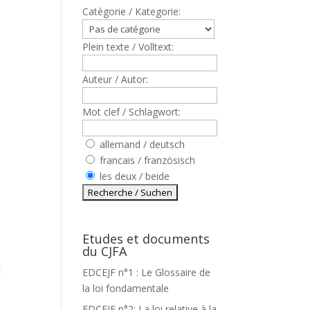
Catègorie / Kategorie:
Plein texte / Volltext:
Auteur / Autor:
Mot clef / Schlagwort:
allemand / deutsch
francais / französisch
les deux / beide
Etudes et documents
du CJFA
E
EDCEJF n°1 : Le Glossaire de
la loi fondamentale
EDCEJF n°2: La loi relative à la