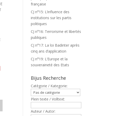
CE
française
T
CJ n°15: L’influence des
institutions sur les partis
politiques
CJ n°16: Terrorisme et libertés
publiques
E
CJ n°17: La loi Badinter après
cinq ans d’application
CJ n°19: L’Europe et la
souveraineté des Etats
N
Bijus Recherche
Catègorie / Kategorie:
Plein texte / Volltext:
Auteur / Autor: