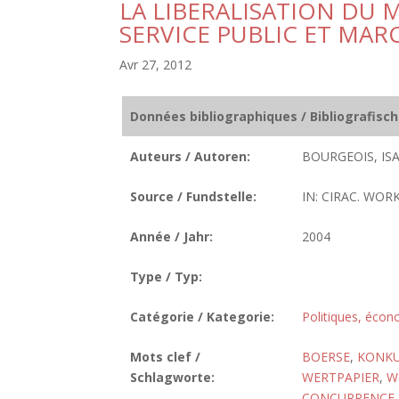
LA LIBERALISATION DU 
SERVICE PUBLIC ET MAR
Avr 27, 2012
Données bibliographiques / Bibliografisc
Auteurs / Autoren:
BOURGEOIS, ISA
Source / Fundstelle:
IN: CIRAC. WOR
Année / Jahr:
2004
Type / Typ:
Catégorie / Kategorie:
Politiques, écon
Mots clef /
BOERSE
,
KONK
Schlagworte:
WERTPAPIER
,
W
CONCURRENCE