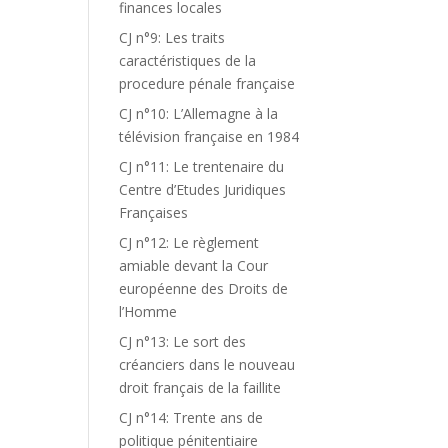
finances locales
CJ n°9: Les traits
caractéristiques de la
procedure pénale française
CJ n°10: L’Allemagne à la
télévision française en 1984
CJ n°11: Le trentenaire du
Centre d’Etudes Juridiques
Françaises
CJ n°12: Le règlement
amiable devant la Cour
européenne des Droits de
l’Homme
CJ n°13: Le sort des
créanciers dans le nouveau
droit français de la faillite
CJ n°14: Trente ans de
politique pénitentiaire