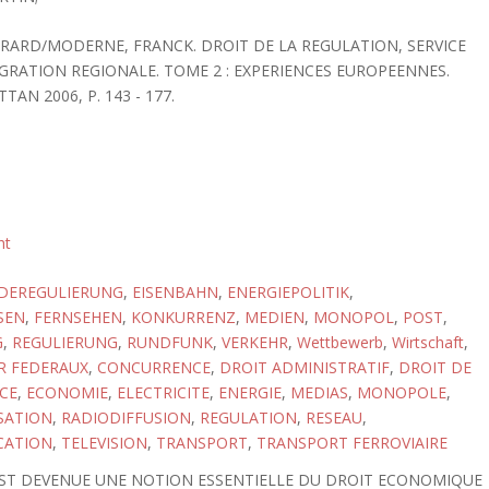
ERARD/MODERNE, FRANCK. DROIT DE LA REGULATION, SERVICE
EGRATION REGIONALE. TOME 2 : EXPERIENCES EUROPEENNES.
TAN 2006, P. 143 - 177.
ht
DEREGULIERUNG
,
EISENBAHN
,
ENERGIEPOLITIK
,
SEN
,
FERNSEHEN
,
KONKURRENZ
,
MEDIEN
,
MONOPOL
,
POST
,
G
,
REGULIERUNG
,
RUNDFUNK
,
VERKEHR
,
Wettbewerb
,
Wirtschaft
,
R FEDERAUX
,
CONCURRENCE
,
DROIT ADMINISTRATIF
,
DROIT DE
CE
,
ECONOMIE
,
ELECTRICITE
,
ENERGIE
,
MEDIAS
,
MONOPOLE
,
SATION
,
RADIODIFFUSION
,
REGULATION
,
RESEAU
,
CATION
,
TELEVISION
,
TRANSPORT
,
TRANSPORT FERROVIAIRE
 EST DEVENUE UNE NOTION ESSENTIELLE DU DROIT ECONOMIQUE