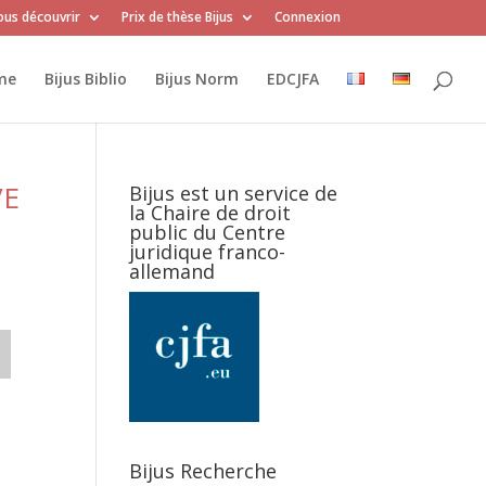
us découvrir
Prix de thèse Bijus
Connexion
me
Bijus Biblio
Bijus Norm
EDCJFA
VE
Bijus est un service de
la Chaire de droit
public du Centre
juridique franco-
allemand
Bijus Recherche