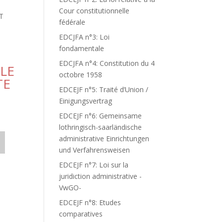
Cour constitutionnelle
T
fédérale
EDCJFA n°3: Loi
fondamentale
EDCJFA n°4: Constitution du 4
LLE
octobre 1958
TE
EDCEJF n°5: Traité d’Union /
Einigungsvertrag
EDCEJF n°6: Gemeinsame
lothringisch-saarländische
administrative Einrichtungen
und Verfahrensweisen
EDCEJF n°7: Loi sur la
juridiction administrative -
VwGO-
EDCEJF n°8: Etudes
comparatives