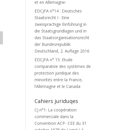
et en Allemagne-
EDCJFA n°14 : Deutsches
Staatsrecht I : Eine
zweisprachige Einführung in
die Staatsgrundlagen und in
das Staatsorganisationsrecht
der Bundesrepublik
Deutschland, 2. Auflage 2016
EDCJFA n° 15: Etude
comparative des systèmes de
protection juridique des
minorités entre la France,
l’Allemagne et le Canada
Cahiers juriduqes
CJ n°1: La coopération
commerciale dans la
Convention ACP- CEE du 31
octobre 1979 de Lomé I à