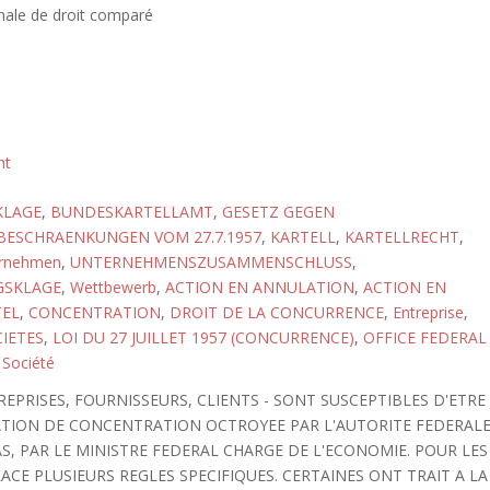
nale de droit comparé
ht
KLAGE
,
BUNDESKARTELLAMT
,
GESETZ GEGEN
ESCHRAENKUNGEN VOM 27.7.1957
,
KARTELL
,
KARTELLRECHT
,
rnehmen
,
UNTERNEHMENSZUSAMMENSCHLUSS
,
GSKLAGE
,
Wettbewerb
,
ACTION EN ANNULATION
,
ACTION EN
TEL
,
CONCENTRATION
,
DROIT DE LA CONCURRENCE
,
Entreprise
,
IETES
,
LOI DU 27 JUILLET 1957 (CONCURRENCE)
,
OFFICE FEDERAL
,
Société
REPRISES, FOURNISSEURS, CLIENTS - SONT SUSCEPTIBLES D'ETRE
ATION DE CONCENTRATION OCTROYEE PAR L'AUTORITE FEDERAL
S, PAR LE MINISTRE FEDERAL CHARGE DE L'ECONOMIE. POUR LES
ACE PLUSIEURS REGLES SPECIFIQUES. CERTAINES ONT TRAIT A LA