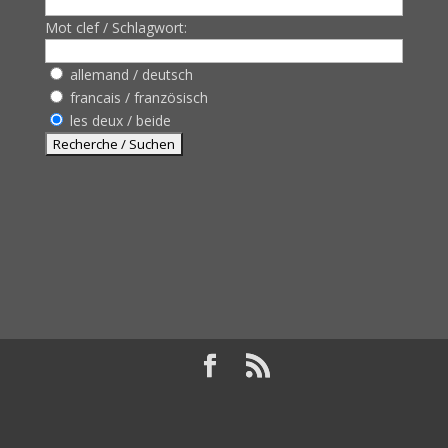
Mot clef / Schlagwort:
allemand / deutsch
francais / französisch
les deux / beide
Design de
Elegant Themes
| Propulsé par
WordPress