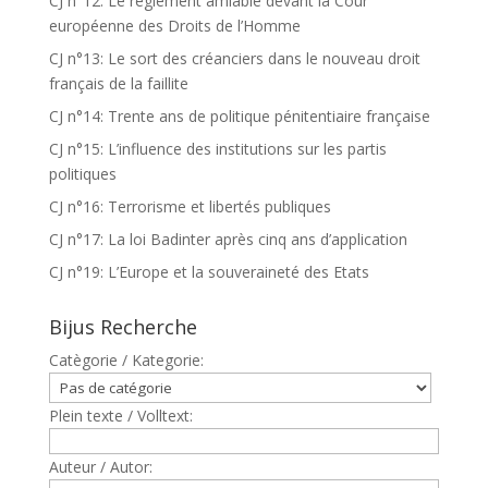
CJ n°12: Le règlement amiable devant la Cour
européenne des Droits de l’Homme
CJ n°13: Le sort des créanciers dans le nouveau droit
français de la faillite
CJ n°14: Trente ans de politique pénitentiaire française
CJ n°15: L’influence des institutions sur les partis
politiques
CJ n°16: Terrorisme et libertés publiques
CJ n°17: La loi Badinter après cinq ans d’application
CJ n°19: L’Europe et la souveraineté des Etats
Bijus Recherche
Catègorie / Kategorie:
Plein texte / Volltext:
Auteur / Autor: