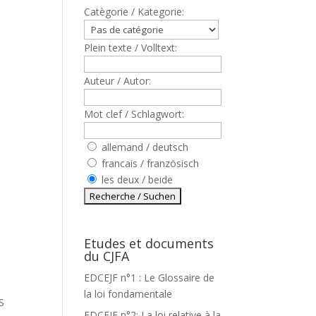
Catègorie / Kategorie:
Plein texte / Volltext:
Auteur / Autor:
Mot clef / Schlagwort:
allemand / deutsch
francais / französisch
les deux / beide
Etudes et documents
du CJFA
EDCEJF n°1 : Le Glossaire de
la loi fondamentale
S
EDCEJF n°2: La loi relative à la