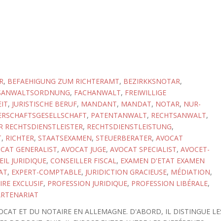
R
,
BEFAEHIGUNG ZUM RICHTERAMT
,
BEZIRKKSNOTAR
,
SANWALTSORDNUNG
,
FACHANWALT
,
FREIWILLIGE
IT
,
JURISTISCHE BERUF
,
MANDANT
,
MANDAT
,
NOTAR
,
NUR-
ERSCHAFTSGESELLSCHAFT
,
PATENTANWALT
,
RECHTSANWALT
,
 RECHTSDIENSTLEISTER
,
RECHTSDIENSTLEISTUNG
,
T
,
RICHTER
,
STAATSEXAMEN
,
STEUERBERATER
,
AVOCAT
CAT GENERALIST
,
AVOCAT JUGE
,
AVOCAT SPECIALIST
,
AVOCET-
IL JURIDIQUE
,
CONSEILLER FISCAL
,
EXAMEN D'ETAT EXAMEN
AT
,
EXPERT-COMPTABLE
,
JURIDICTION GRACIEUSE
,
MÉDIATION
,
RE EXCLUSIF
,
PROFESSION JURIDIQUE
,
PROFESSION LIBÉRALE
,
ARTENARIAT
OCAT ET DU NOTAIRE EN ALLEMAGNE. D'ABORD, IL DISTINGUE LE