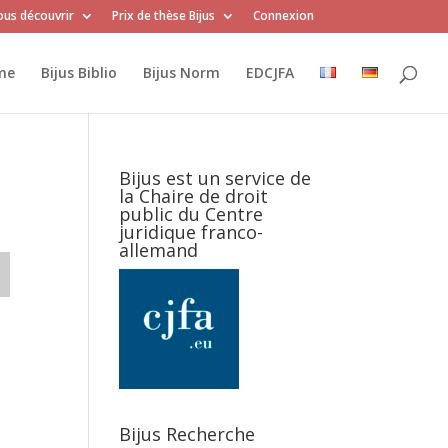
us découvrir
Prix de thèse Bijus
Connexion
me
Bijus Biblio
Bijus Norm
EDCJFA
Bijus est un service de
la Chaire de droit
public du Centre
juridique franco-
allemand
Bijus Recherche