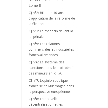
Lomé II
CJ n°2: Bilan de 10 ans
d’application de la réforme de
la filiation
CJ n°3: Le médecin devant la
loi pénale
CJ n°5: Les relations
commerciales et industrielles
franco-allemandes
CJ n°6: Le système des
sanctions dans le droit pénal
des mineurs en R.F.A.
CJ n°7: L’opinion publique
française et l’Allemagne dans
la perspective européenne
CJ n°8: La nouvelle
décentralisation et les