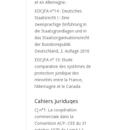
et en Allemagne-
EDCJFA n°14 : Deutsches
Staatsrecht I : Eine
zweisprachige Einführung in
die Staatsgrundlagen und in
das Staatsorganisationsrecht
der Bundesrepublik
Deutschland, 2. Auflage 2016
EDCJFA n° 15: Etude
comparative des systèmes de
protection juridique des
minorités entre la France,
l’Allemagne et le Canada
Cahiers juriduqes
CJ n°1: La coopération
commerciale dans la
Convention ACP- CEE du 31
octobre 1979 de Lomé I à