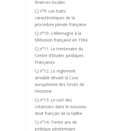
finances locales
CJ n°9: Les traits
caractéristiques de la
procedure pénale française
CJ n°10: L’Allemagne à la
télévision française en 1984
CJ n°11: Le trentenaire du
Centre d’Etudes Juridiques
Françaises
CJ n°12: Le règlement
amiable devant la Cour
européenne des Droits de
l’Homme
CJ n°13: Le sort des
créanciers dans le nouveau
droit français de la faillite
CJ n°14: Trente ans de
politique pénitentiaire