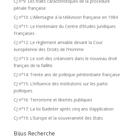
CJ n°9: Les traits caractéristiques de la procedure
pénale française
CJ n°10: L’Allemagne à la télévision française en 1984
CJ n°11: Le trentenaire du Centre d’Etudes Juridiques
Françaises
CJ n°12: Le règlement amiable devant la Cour
européenne des Droits de l’Homme
CJ n°13: Le sort des créanciers dans le nouveau droit
français de la faillite
CJ n°14: Trente ans de politique pénitentiaire française
CJ n°15: L’influence des institutions sur les partis
politiques
CJ n°16: Terrorisme et libertés publiques
CJ n°17: La loi Badinter après cinq ans d’application
CJ n°19: L’Europe et la souveraineté des Etats
Bijus Recherche