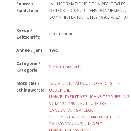
Source /
IN: INFORMATIONS DE LA RFA. TEXTES
Fundstelle:
DE LOIS. LOIS SUR L'ENVIRONNEMENT.
BONN. INTER NATIONES 1995, P. 27 - 34.
Revue /
Inter nationes
Zeitschrift:
Année / Jahr:
1995
Catégorie /
Verwaltungsrecht
Kategorie:
Mots clef /
BAURECHT
,
FAUNA
,
FLORA
,
GESETZ
Schlagworte:
UEBER DIE
UMWELTVERTRAEGLICHKEITSPRUEFUNG
VOM 12.2.1990
,
KULTURERBE
,
LANDSCHAFTSPFLEGE
,
LUFTREINHALTUNG
,
NATURSCHUTZ
,
RAUMORDNUNG
,
UMWELT
,
UMWELTBELASTUNG
,