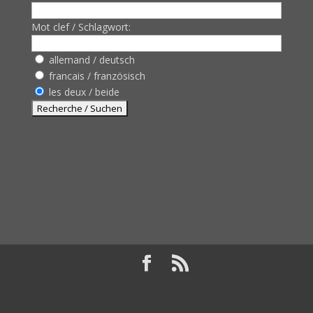
Mot clef / Schlagwort:
allemand / deutsch
francais / französisch
les deux / beide
Design de
Elegant Themes
| Propulsé par
WordPress