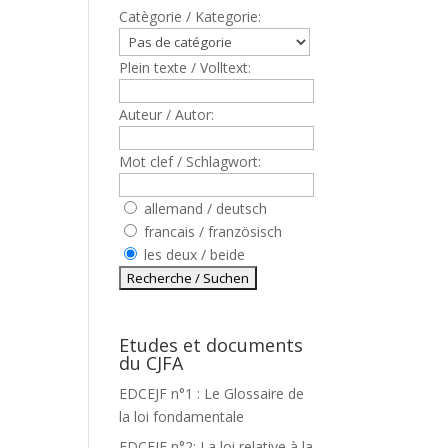
Catègorie / Kategorie:
Plein texte / Volltext:
Auteur / Autor:
Mot clef / Schlagwort:
allemand / deutsch
francais / französisch
les deux / beide
Etudes et documents
du CJFA
EDCEJF n°1 : Le Glossaire de
la loi fondamentale
EDCEJF n°2: La loi relative à la