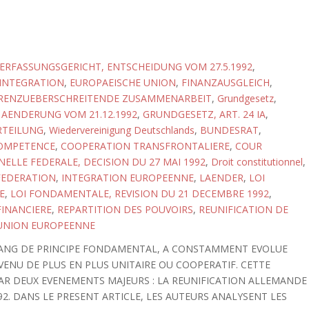
RFASSUNGSGERICHT, ENTSCHEIDUNG VOM 27.5.1992
,
 INTEGRATION
,
EUROPAEISCHE UNION
,
FINANZAUSGLEICH
,
RENZUEBERSCHREITENDE ZUSAMMENARBEIT
,
Grundgesetz
,
AENDERUNG VOM 21.12.1992
,
GRUNDGESETZ, ART. 24 IA
,
TEILUNG
,
Wiedervereinigung Deutschlands
,
BUNDESRAT
,
OMPETENCE
,
COOPERATION TRANSFRONTALIERE
,
COUR
ELLE FEDERALE, DECISION DU 27 MAI 1992
,
Droit constitutionnel
,
FEDERATION
,
INTEGRATION EUROPEENNE
,
LAENDER
,
LOI
E
,
LOI FONDAMENTALE, REVISION DU 21 DECEMBRE 1992
,
INANCIERE
,
REPARTITION DES POUVOIRS
,
REUNIFICATION DE
UNION EUROPEENNE
 RANG DE PRINCIPE FONDAMENTAL, A CONSTAMMENT EVOLUE
DEVENU DE PLUS EN PLUS UNITAIRE OU COOPERATIF. CETTE
AR DEUX EVENEMENTS MAJEURS : LA REUNIFICATION ALLEMANDE
92. DANS LE PRESENT ARTICLE, LES AUTEURS ANALYSENT LES