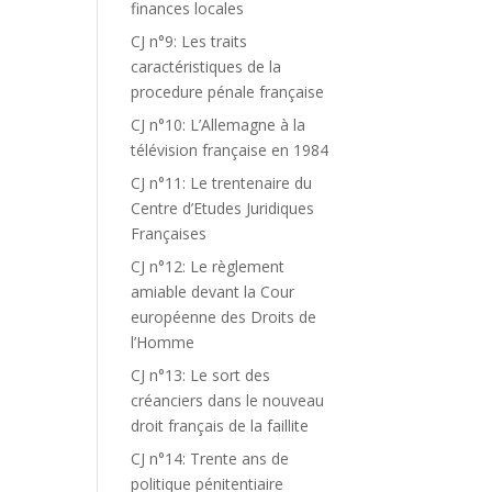
finances locales
CJ n°9: Les traits
caractéristiques de la
procedure pénale française
CJ n°10: L’Allemagne à la
télévision française en 1984
CJ n°11: Le trentenaire du
Centre d’Etudes Juridiques
Françaises
CJ n°12: Le règlement
amiable devant la Cour
européenne des Droits de
l’Homme
CJ n°13: Le sort des
créanciers dans le nouveau
droit français de la faillite
CJ n°14: Trente ans de
politique pénitentiaire