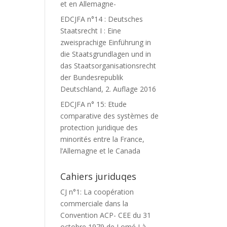
et en Allemagne-
EDCJFA n°14 : Deutsches
Staatsrecht I : Eine
zweisprachige Einführung in
die Staatsgrundlagen und in
das Staatsorganisationsrecht
der Bundesrepublik
Deutschland, 2. Auflage 2016
EDCJFA n° 15: Etude
comparative des systèmes de
protection juridique des
minorités entre la France,
l’Allemagne et le Canada
Cahiers juriduqes
CJ n°1: La coopération
commerciale dans la
Convention ACP- CEE du 31
octobre 1979 de Lomé I à