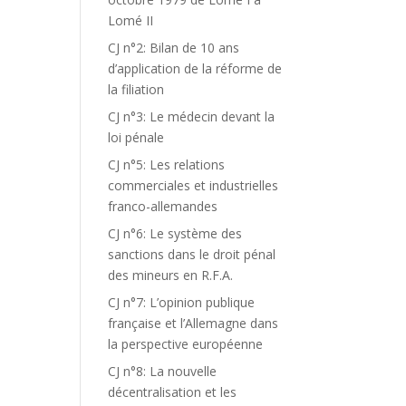
Lomé II
CJ n°2: Bilan de 10 ans
d’application de la réforme de
la filiation
CJ n°3: Le médecin devant la
loi pénale
CJ n°5: Les relations
commerciales et industrielles
franco-allemandes
CJ n°6: Le système des
sanctions dans le droit pénal
des mineurs en R.F.A.
CJ n°7: L’opinion publique
française et l’Allemagne dans
la perspective européenne
CJ n°8: La nouvelle
décentralisation et les