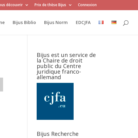
us découvrir
Prix de thèse Bijus
Connexion
me
Bijus Biblio
Bijus Norm
EDCJFA
Bijus est un service de
la Chaire de droit
public du Centre
juridique franco-
allemand
Bijus Recherche