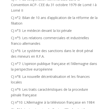
Convention ACP- CEE du 31 octobre 1979 de Lomé I à
Lomé II
CJ n°2: Bilan de 10 ans d’application de la réforme de la
filiation
CJ n°3: Le médecin devant la loi pénale
CJ n°5: Les relations commerciales et industrielles
franco-allemandes
CJ n°6: Le système des sanctions dans le droit pénal
des mineurs en R.F.A.
CJ n°7: L’opinion publique française et l’Allemagne dans
la perspective européenne
CJ n°8: La nouvelle décentralisation et les finances
locales
CJ n°9: Les traits caractéristiques de la procedure
pénale française
CJ n°10: L’Allemagne à la télévision française en 1984