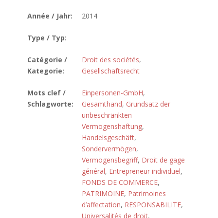
Année / Jahr:
2014
Type / Typ:
Catégorie /
Droit des sociétés
,
Kategorie:
Gesellschaftsrecht
Mots clef /
Einpersonen-GmbH
,
Schlagworte:
Gesamthand
,
Grundsatz der
unbeschränkten
Vermögenshaftung
,
Handelsgeschäft
,
Sondervermögen
,
Vermögensbegriff
,
Droit de gage
général
,
Entrepreneur individuel
,
FONDS DE COMMERCE
,
PATRIMOINE
,
Patrimoines
d’affectation
,
RESPONSABILITE
,
Universalités de droit
,