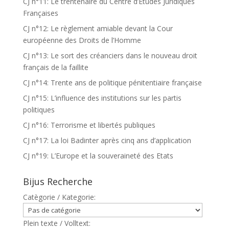
CJ n°11: Le trentenaire du Centre d’Etudes Juridiques
Françaises
CJ n°12: Le règlement amiable devant la Cour
européenne des Droits de l’Homme
CJ n°13: Le sort des créanciers dans le nouveau droit
français de la faillite
CJ n°14: Trente ans de politique pénitentiaire française
CJ n°15: L’influence des institutions sur les partis
politiques
CJ n°16: Terrorisme et libertés publiques
CJ n°17: La loi Badinter après cinq ans d’application
CJ n°19: L’Europe et la souveraineté des Etats
Bijus Recherche
Catègorie / Kategorie:
Plein texte / Volltext: