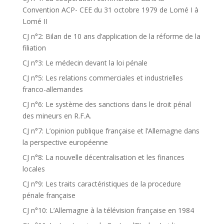
Convention ACP- CEE du 31 octobre 1979 de Lomé I à
Lomé II
CJ n°2: Bilan de 10 ans d’application de la réforme de la
filiation
CJ n°3: Le médecin devant la loi pénale
CJ n°5: Les relations commerciales et industrielles
franco-allemandes
CJ n°6: Le système des sanctions dans le droit pénal
des mineurs en R.F.A.
CJ n°7: L’opinion publique française et l’Allemagne dans
la perspective européenne
CJ n°8: La nouvelle décentralisation et les finances
locales
CJ n°9: Les traits caractéristiques de la procedure
pénale française
CJ n°10: L’Allemagne à la télévision française en 1984