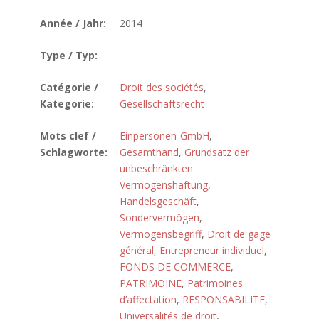
Année / Jahr:
2014
Type / Typ:
Catégorie /
Droit des sociétés
,
Kategorie:
Gesellschaftsrecht
Mots clef /
Einpersonen-GmbH
,
Schlagworte:
Gesamthand
,
Grundsatz der
unbeschränkten
Vermögenshaftung
,
Handelsgeschäft
,
Sondervermögen
,
Vermögensbegriff
,
Droit de gage
général
,
Entrepreneur individuel
,
FONDS DE COMMERCE
,
PATRIMOINE
,
Patrimoines
d’affectation
,
RESPONSABILITE
,
Universalités de droit
,