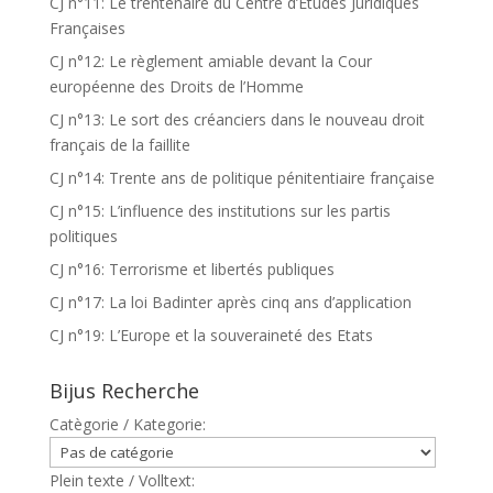
CJ n°11: Le trentenaire du Centre d’Etudes Juridiques
Françaises
CJ n°12: Le règlement amiable devant la Cour
européenne des Droits de l’Homme
CJ n°13: Le sort des créanciers dans le nouveau droit
français de la faillite
CJ n°14: Trente ans de politique pénitentiaire française
CJ n°15: L’influence des institutions sur les partis
politiques
CJ n°16: Terrorisme et libertés publiques
CJ n°17: La loi Badinter après cinq ans d’application
CJ n°19: L’Europe et la souveraineté des Etats
Bijus Recherche
Catègorie / Kategorie:
Plein texte / Volltext: