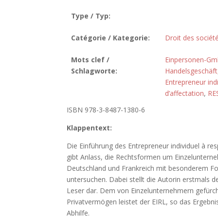
Type / Typ:
Catégorie / Kategorie:
Droit des sociét
Mots clef /
Einpersonen-G
Schlagworte:
Handelsgeschäft
Entrepreneur indi
d’affectation
,
RE
ISBN 978-3-8487-1380-6
Klappentext:
Die Einführung des Entrepreneur individuel à resp
gibt Anlass, die Rechtsformen um Einzeluntern
Deutschland und Frankreich mit besonderem Fok
untersuchen. Dabei stellt die Autorin erstmal
Leser dar. Dem von Einzelunternehmern gefürcht
Privatvermögen leistet der EIRL, so das Ergebni
Abhilfe.