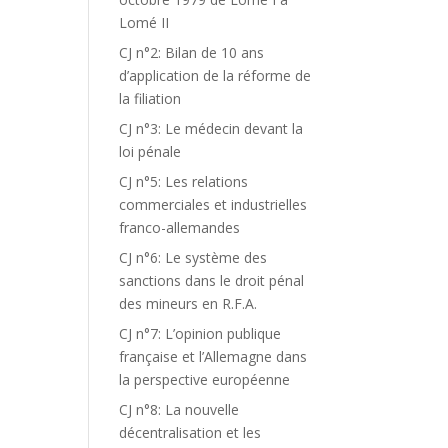
Lomé II
CJ n°2: Bilan de 10 ans
d’application de la réforme de
la filiation
CJ n°3: Le médecin devant la
loi pénale
CJ n°5: Les relations
commerciales et industrielles
franco-allemandes
CJ n°6: Le système des
sanctions dans le droit pénal
des mineurs en R.F.A.
CJ n°7: L’opinion publique
française et l’Allemagne dans
la perspective européenne
CJ n°8: La nouvelle
décentralisation et les