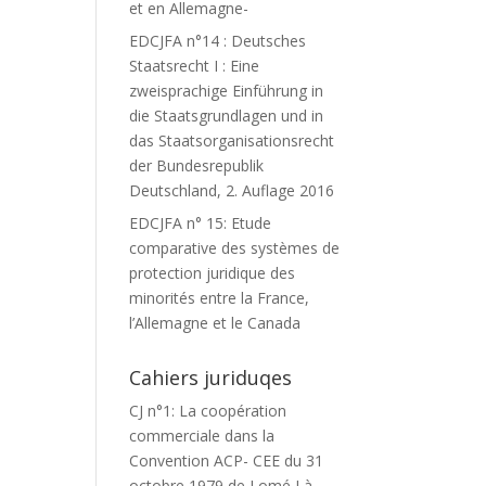
et en Allemagne-
EDCJFA n°14 : Deutsches
Staatsrecht I : Eine
zweisprachige Einführung in
die Staatsgrundlagen und in
das Staatsorganisationsrecht
der Bundesrepublik
Deutschland, 2. Auflage 2016
EDCJFA n° 15: Etude
comparative des systèmes de
protection juridique des
minorités entre la France,
l’Allemagne et le Canada
Cahiers juriduqes
CJ n°1: La coopération
commerciale dans la
Convention ACP- CEE du 31
octobre 1979 de Lomé I à