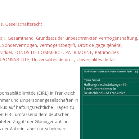
és
,
Gesellschaftsrecht
mbH
,
Gesamthand
,
Grundsatz der unbeschränkten Vermögenshaftung
,
,
Sondervermögen
,
Vermögensbegriff
,
Droit de gage général
,
viduel
,
FONDS DE COMMERCE
,
PATRIMOINE
,
Patrimoines
SPONSABILITE
,
Universalités de droit
,
Universalités de fait
onsabilité limitée (EIRL) in Frankreich
ehmer und Einpersonengesellschaften in
us auf haftungsrechtliche Fragen zu
s den EIRL umfassend dem deutschen
eten Zugriff der Gläubiger auf ihr
s der Autorin, aber nur scheinbare