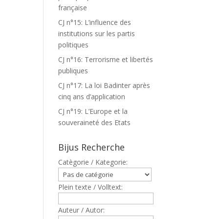
française
CJ n°15: L’influence des
institutions sur les partis
politiques
CJ n°16: Terrorisme et libertés
publiques
CJ n°17: La loi Badinter après
cinq ans d’application
CJ n°19: L’Europe et la
souveraineté des Etats
Bijus Recherche
Catègorie / Kategorie:
Plein texte / Volltext:
Auteur / Autor: