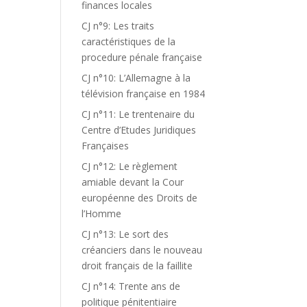
finances locales
CJ n°9: Les traits
caractéristiques de la
procedure pénale française
CJ n°10: L’Allemagne à la
télévision française en 1984
CJ n°11: Le trentenaire du
Centre d’Etudes Juridiques
Françaises
CJ n°12: Le règlement
amiable devant la Cour
européenne des Droits de
l’Homme
CJ n°13: Le sort des
créanciers dans le nouveau
droit français de la faillite
CJ n°14: Trente ans de
politique pénitentiaire