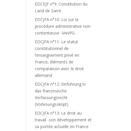
EDCEJF n°9: Constitution du
Land de Sarre
EDCJFA n°10: Loi sur la
procédure administrative non
contentieuse -VwVfG-
EDCJFA n°11: Le statut
constitutionnel de
l’enseignement privé en
France, éléments de
comparaison avec le droit
allemand
EDCJFA n°12: Einführung in
das französische
Verfassungsrecht
(Vorlesungsskript)
EDCJFA n°13: Le droit au
travail -son développement et
sa portée actuelle en France