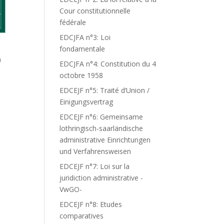
Cour constitutionnelle
fédérale
EDCJFA n°3: Loi
fondamentale
n
EDCJFA n°4: Constitution du 4
octobre 1958
EDCEJF n°5: Traité d’Union /
Einigungsvertrag
EDCEJF n°6: Gemeinsame
lothringisch-saarländische
administrative Einrichtungen
und Verfahrensweisen
EDCEJF n°7: Loi sur la
juridiction administrative -
VwGO-
EDCEJF n°8: Etudes
comparatives