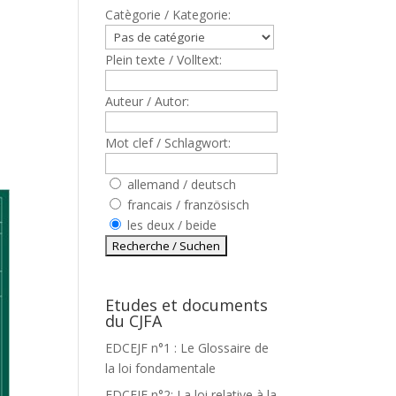
Catègorie / Kategorie:
Plein texte / Volltext:
Auteur / Autor:
Mot clef / Schlagwort:
allemand / deutsch
francais / französisch
les deux / beide
Etudes et documents
du CJFA
EDCEJF n°1 : Le Glossaire de
la loi fondamentale
EDCEJF n°2: La loi relative à la