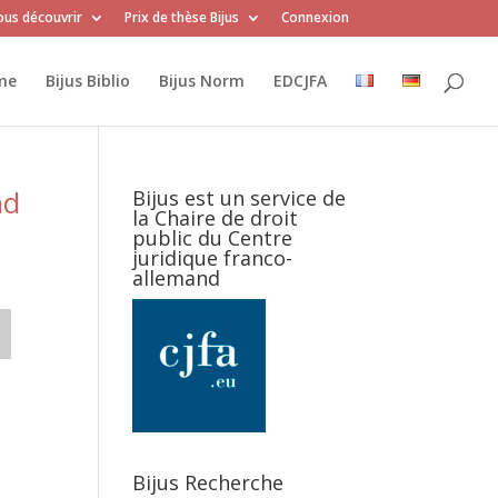
us découvrir
Prix de thèse Bijus
Connexion
me
Bijus Biblio
Bijus Norm
EDCJFA
nd
Bijus est un service de
la Chaire de droit
public du Centre
juridique franco-
allemand
Bijus Recherche