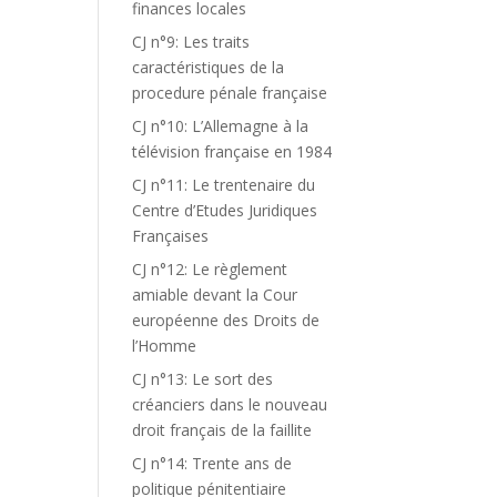
finances locales
CJ n°9: Les traits
caractéristiques de la
procedure pénale française
CJ n°10: L’Allemagne à la
télévision française en 1984
CJ n°11: Le trentenaire du
Centre d’Etudes Juridiques
Françaises
CJ n°12: Le règlement
amiable devant la Cour
européenne des Droits de
l’Homme
CJ n°13: Le sort des
créanciers dans le nouveau
droit français de la faillite
CJ n°14: Trente ans de
politique pénitentiaire