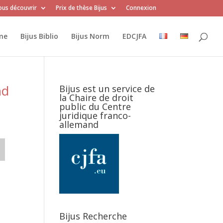
us découvrir
Prix de thèse Bijus
Connexion
me
Bijus Biblio
Bijus Norm
EDCJFA
nd
Bijus est un service de
la Chaire de droit
public du Centre
juridique franco-
allemand
Bijus Recherche