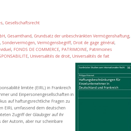
és
,
Gesellschaftsrecht
mbH
,
Gesamthand
,
Grundsatz der unbeschränkten Vermögenshaftung
,
,
Sondervermögen
,
Vermögensbegriff
,
Droit de gage général
,
viduel
,
FONDS DE COMMERCE
,
PATRIMOINE
,
Patrimoines
SPONSABILITE
,
Universalités de droit
,
Universalités de fait
onsabilité limitée (EIRL) in Frankreich
ehmer und Einpersonengesellschaften in
us auf haftungsrechtliche Fragen zu
s den EIRL umfassend dem deutschen
eten Zugriff der Gläubiger auf ihr
s der Autorin, aber nur scheinbare