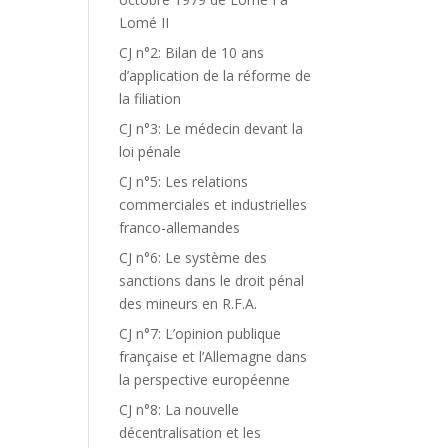
Lomé II
CJ n°2: Bilan de 10 ans
d’application de la réforme de
la filiation
CJ n°3: Le médecin devant la
loi pénale
CJ n°5: Les relations
commerciales et industrielles
franco-allemandes
CJ n°6: Le système des
sanctions dans le droit pénal
des mineurs en R.F.A.
CJ n°7: L’opinion publique
française et l’Allemagne dans
la perspective européenne
CJ n°8: La nouvelle
décentralisation et les