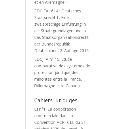
et en Allemagne-
EDCJFA n°14 : Deutsches
Staatsrecht I : Eine
zweisprachige Einführung in
die Staatsgrundlagen und in
das Staatsorganisationsrecht
der Bundesrepublik
Deutschland, 2. Auflage 2016
EDCJFA n° 15: Etude
comparative des systèmes de
protection juridique des
minorités entre la France,
l’Allemagne et le Canada
Cahiers juriduqes
CJ n°1: La coopération
commerciale dans la
Convention ACP- CEE du 31
octobre 1979 de Lomé I à