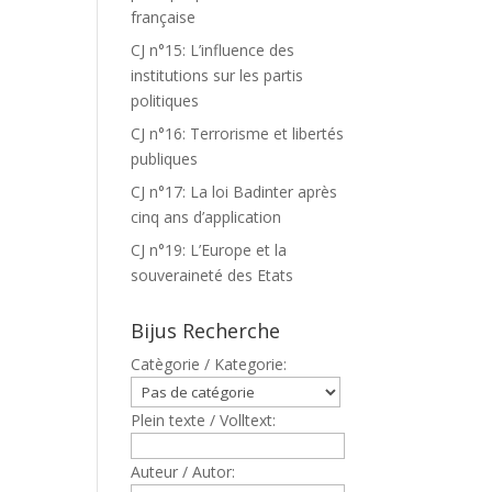
française
CJ n°15: L’influence des
institutions sur les partis
politiques
CJ n°16: Terrorisme et libertés
publiques
CJ n°17: La loi Badinter après
cinq ans d’application
CJ n°19: L’Europe et la
souveraineté des Etats
Bijus Recherche
Catègorie / Kategorie:
Plein texte / Volltext:
Auteur / Autor: