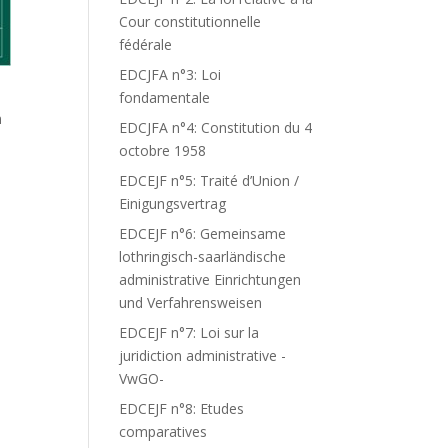
Cour constitutionnelle
fédérale
EDCJFA n°3: Loi
fondamentale
n
EDCJFA n°4: Constitution du 4
octobre 1958
EDCEJF n°5: Traité d’Union /
Einigungsvertrag
EDCEJF n°6: Gemeinsame
lothringisch-saarländische
administrative Einrichtungen
und Verfahrensweisen
EDCEJF n°7: Loi sur la
juridiction administrative -
VwGO-
EDCEJF n°8: Etudes
comparatives