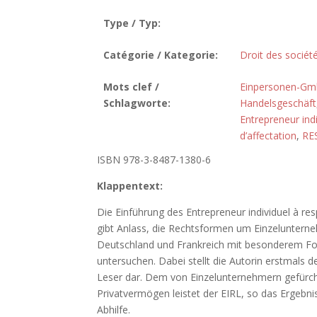
Type / Typ:
Catégorie / Kategorie:
Droit des sociét
Mots clef /
Einpersonen-G
Schlagworte:
Handelsgeschäft
Entrepreneur indi
d’affectation
,
RE
ISBN 978-3-8487-1380-6
Klappentext:
Die Einführung des Entrepreneur individuel à resp
gibt Anlass, die Rechtsformen um Einzeluntern
Deutschland und Frankreich mit besonderem Fok
untersuchen. Dabei stellt die Autorin erstmal
Leser dar. Dem von Einzelunternehmern gefürcht
Privatvermögen leistet der EIRL, so das Ergebni
Abhilfe.