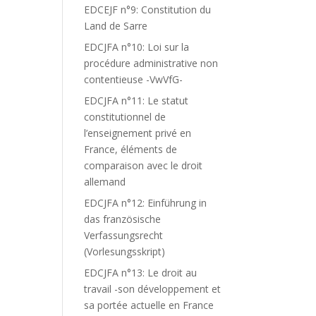
EDCEJF n°9: Constitution du
Land de Sarre
EDCJFA n°10: Loi sur la
procédure administrative non
contentieuse -VwVfG-
EDCJFA n°11: Le statut
constitutionnel de
l’enseignement privé en
France, éléments de
comparaison avec le droit
allemand
EDCJFA n°12: Einführung in
das französische
Verfassungsrecht
(Vorlesungsskript)
EDCJFA n°13: Le droit au
travail -son développement et
sa portée actuelle en France