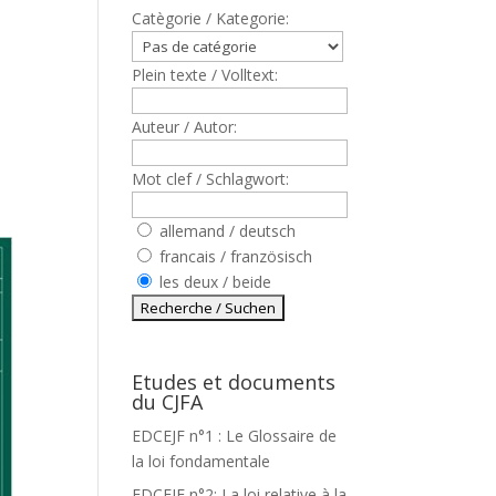
Catègorie / Kategorie:
Plein texte / Volltext:
Auteur / Autor:
Mot clef / Schlagwort:
allemand / deutsch
francais / französisch
les deux / beide
Etudes et documents
du CJFA
EDCEJF n°1 : Le Glossaire de
la loi fondamentale
EDCEJF n°2: La loi relative à la